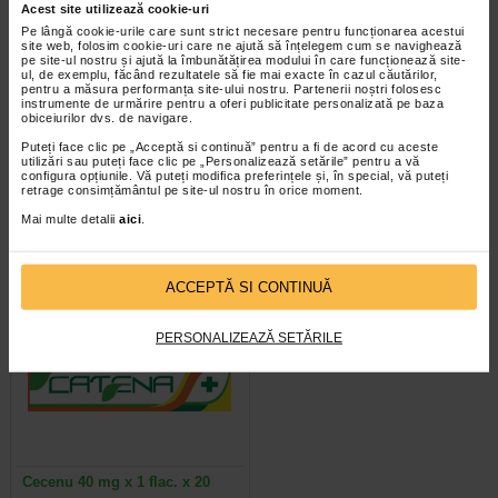
Acest site utilizează cookie-uri
Pe lângă cookie-urile care sunt strict necesare pentru funcționarea acestui
site web, folosim cookie-uri care ne ajută să înțelegem cum se navighează
pe site-ul nostru și ajută la îmbunătățirea modului în care funcționează site-
ul, de exemplu, făcând rezultatele să fie mai exacte în cazul căutărilor,
pentru a măsura performanța site-ului nostru. Partenerii noștri folosesc
instrumente de urmărire pentru a oferi publicitate personalizată pe baza
Metoject 50 mg / ml x 1 ser.
BCG - medac x 1 flac. pulb. + 1
obiceiurilor dvs. de navigare.
preumpl. x 0,30 ml sol. inj.
punga x 50 ml solv. pt. susp
Puteți face clic pe „Acceptă si continuă” pentru a fi de acord cu aceste
utilizări sau puteți face clic pe „Personalizează setările” pentru a vă
configura opțiunile. Vă puteți modifica preferințele și, în special, vă puteți
retrage consimțământul pe site-ul nostru în orice moment.
Mai multe detalii
aici
.
ACCEPTĂ SI CONTINUĂ
PERSONALIZEAZĂ SETĂRILE
Cecenu 40 mg x 1 flac. x 20