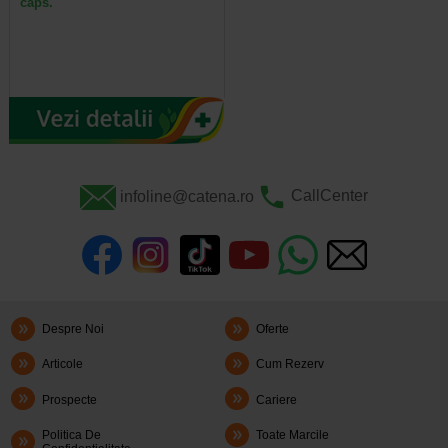
caps.
infoline@catena.ro
CallCenter
Despre Noi
Oferte
Articole
Cum Rezerv
Prospecte
Cariere
Politica De
Toate Marcile