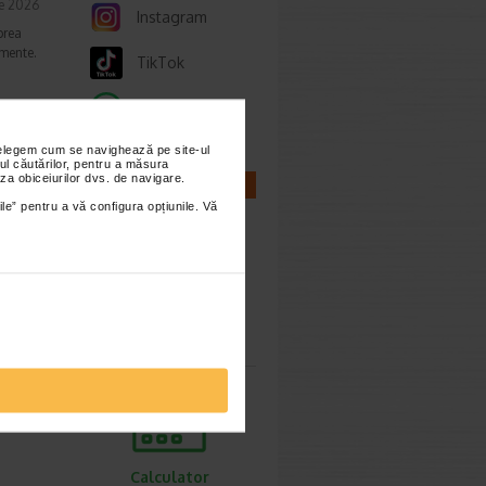
ie 2026
Instagram
prea
imente.
TikTok
Whatsapp
nțelegem cum se navighează pe site-ul
ori,
ul căutărilor, pentru a măsura
za obiceiurilor dvs. de navigare.
CALCULATOARE
ile” pentru a vă configura opțiunile. Vă
ie 2026
gestive
tiv
Calculator
sarcina
Calculator