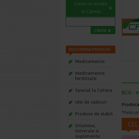
Cauta un produs
in Catena
DESCOPERA PRODUSE
Medicamente
Medicamente
fertilitate
Special la Catena
BCG - m
Idei de cadouri
Produca
*Pentru pr
Produse de slabit
CEL
Vitamine,
minerale si
suplimente