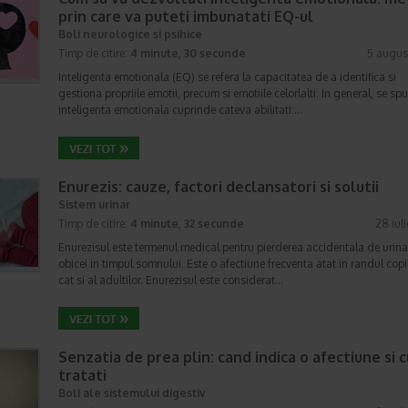
prin care va puteti imbunatati EQ-ul
Boli neurologice si psihice
Timp de citire:
4 minute, 30 secunde
5 augus
Inteligenta emotionala (EQ) se refera la capacitatea de a identifica si
gestiona propriile emotii, precum si emotiile celorlalti. In general, se sp
inteligenta emotionala cuprinde cateva abilitati:…
Enurezis: cauze, factori declansatori si solutii
Sistem urinar
Timp de citire:
4 minute, 32 secunde
28 iul
Enurezisul este termenul medical pentru pierderea accidentala de urina
obicei in timpul somnului. Este o afectiune frecventa atat in randul copii
cat si al adultilor. Enurezisul este considerat…
Senzatia de prea plin: cand indica o afectiune si 
tratati
Boli ale sistemului digestiv