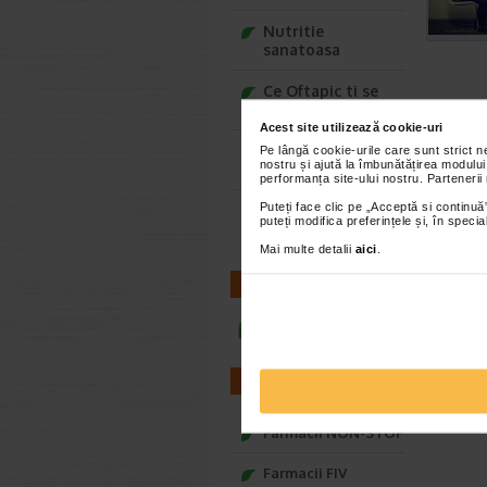
Nutritie
sanatoasa
Ce Oftapic ti se
potriveste
Acest site utilizează cookie-uri
Adora – Adorabili
Pe lângă cookie-urile care sunt strict 
nostru și ajută la îmbunătățirea modului
din prima clipa
performanța site-ului nostru. Partenerii
Puteți face clic pe „Acceptă si continuă”
Seturi cadou
puteți modifica preferințele și, în spec
Baylis&Harding
Mai multe detalii
aici
.
CONTACT
infoline@catena.ro
FARMACII
Farmacii NON-STOP
Farmacii FIV