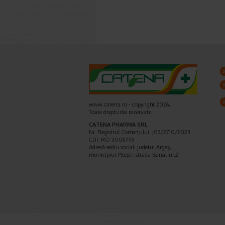
www.catena.ro - copyright 2026,
Toate drepturile rezervate
CATENA PHARMA SRL
Nr. Registrul Comerţului: J03/2710/2023
CUI: RO 3008793
Adresă sediu social: judetul Argeş,
municipiul Piteşti, strada Banat nr.2