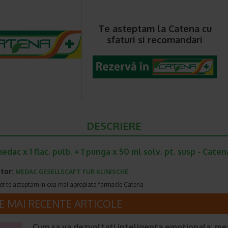
Te asteptam la Catena cu
sfaturi si recomandari
DESCRIERE
edac x 1 flac. pulb. + 1 punga x 50 ml solv. pt. susp - Caten
tor:
MEDAC GESELLSCAFT FUR KLINISCHE
et te asteptam in cea mai apropiata farmacie Catena
E MAI RECENTE ARTICOLE
Cum sa va dezvoltati inteligenta emotionala: m