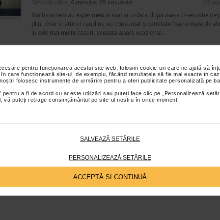
Timp de citire:
4 minute, 55 secunde
26 iul
Multi oameni au experimentat macar o data dupa masa o senzatie de 
plin, chiar si atunci cand nu au consumat o cantitate foarte mare de al
In cele mai multe cazuri, aceasta apare ocazional…
necesare pentru funcționarea acestui site web, folosim cookie-uri care ne ajută să î
Totul despre meteorism: cauze, factori declansat
 în care funcționează site-ul, de exemplu, făcând rezultatele să fie mai exacte în caz
 noștri folosesc instrumente de urmărire pentru a oferi publicitate personalizată pe ba
tratament si dieta
 pentru a fi de acord cu aceste utilizări sau puteți face clic pe „Personalizează setăr
Boli ale sistemului digestiv
ial, vă puteți retrage consimțământul pe site-ul nostru în orice moment.
Timp de citire:
6 minute, 7 secunde
26 iul
Disconfortul abdominal este una dintre cele mai frecvente probleme di
intalnite la adulti si copii. Printre manifestarile care pot afecta semnifica
confortul zilnic se numara si meteorismul,…
SALVEAZĂ SETĂRILE
PERSONALIZEAZĂ SETĂRILE
ACCEPTĂ SI CONTINUĂ