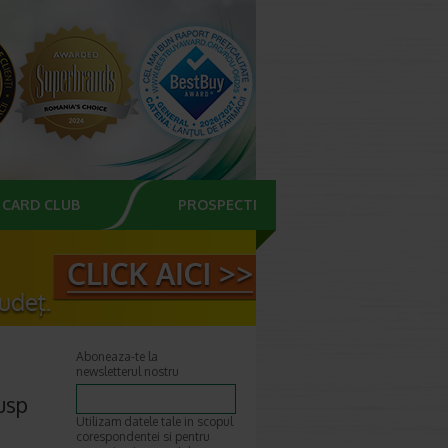
CARD CLUB
PROSPECTE
Aboneaza-te la
newsletterul nostru
susp
Utilizam datele tale in scopul
corespondentei si pentru