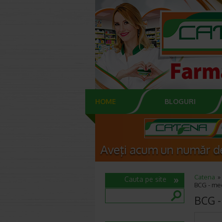
HOME
BLOGURI
Catena
Cauta pe site
BCG - med
BCG - 