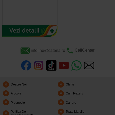
infoline@catena.ro
CallCenter
Despre Noi
Oferte
Articole
Cum Rezerv
Prospecte
Cariere
Politica De
Toate Marcile