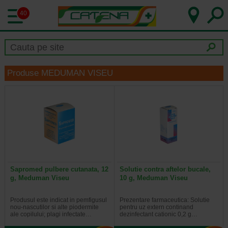
40
Produse MEDUMAN VISEU
Sapromed pulbere cutanata, 12
Solutie contra aftelor bucale,
g, Meduman Viseu
10 g, Meduman Viseu
Produsul este indicat in pemfigusul
Prezentare farmaceutica: Solutie
nou-nascutilor si alte piodermite
pentru uz extern continand
ale copilului; plagi infectate…
dezinfectant cationic 0,2 g…