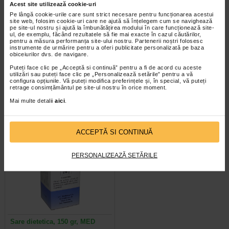
Acest site utilizează cookie-uri
Pe lângă cookie-urile care sunt strict necesare pentru funcționarea acestui
site web, folosim cookie-uri care ne ajută să înțelegem cum se navighează
pe site-ul nostru și ajută la îmbunătățirea modului în care funcționează site-
ul, de exemplu, făcând rezultatele să fie mai exacte în cazul căutărilor,
pentru a măsura performanța site-ului nostru. Partenerii noștri folosesc
instrumente de urmărire pentru a oferi publicitate personalizată pe baza
Sulfat de bariu, pulbere pentru
Rinofug picaturi nazale,
obiceiurilor dvs. de navigare.
suspensie orala, 1 flacon de…
solutie, 1 mg / ml, 10 ml…
Puteți face clic pe „Acceptă si continuă” pentru a fi de acord cu aceste
utilizări sau puteți face clic pe „Personalizează setările” pentru a vă
configura opțiunile. Vă puteți modifica preferințele și, în special, vă puteți
Denumire comuna
Rinofug 0,1%, picaturi nazale,
retrage consimțământul pe site-ul nostru în orice moment.
internationala BARII SULFAS
solutie, este indicat copiilor cu
Actiune terapeutica MEDII…
varste peste 7 ani si adultilor…
Mai multe detalii
aici
.
ACCEPTĂ SI CONTINUĂ
PERSONALIZEAZĂ SETĂRILE
Sare dietetica, 150 gr, MED