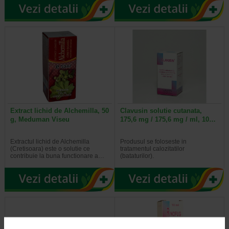
Extract lichid de Alchemilla, 50
Clavusin solutie cutanata,
g, Meduman Viseu
175,6 mg / 175,6 mg / ml, 10…
Extractul lichid de Alchemilla
Produsul se foloseste in
(Cretisoara) este o solutie ce
tratamentul calozitatilor
contribuie la buna functionare a…
(bataturilor).