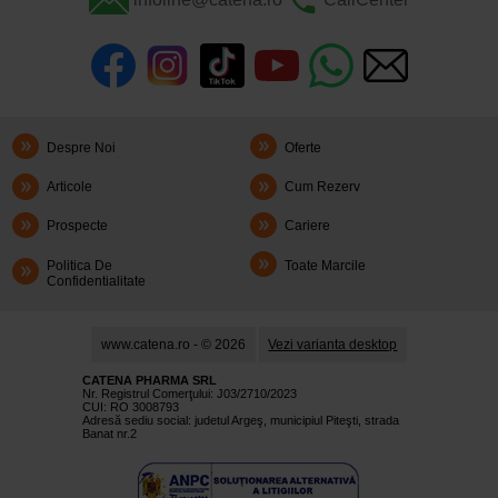
Despre Noi
Oferte
Articole
Cum Rezerv
Prospecte
Cariere
Politica De
Toate Marcile
Confidentialitate
www.catena.ro - © 2026
Vezi varianta desktop
CATENA PHARMA SRL
Nr. Registrul Comerţului: J03/2710/2023
CUI: RO 3008793
Adresă sediu social: judetul Argeş, municipiul Piteşti, strada
Banat nr.2