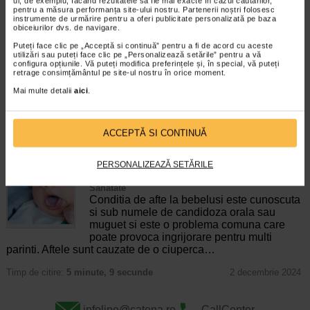
baza gingiilor. Spre deosebire…
ul, de exemplu, făcând rezultatele să fie mai exacte în cazul căutărilor,
pentru a măsura performanța site-ului nostru. Partenerii noștri folosesc
instrumente de urmărire pentru a oferi publicitate personalizată pe baza
Timp de citire:
6 minute, 12 secunde
3 aprilie 2023
obiceiurilor dvs. de navigare.
Afte bucale la copii – cauze si remedii
Puteți face clic pe „Acceptă si continuă” pentru a fi de acord cu aceste
utilizări sau puteți face clic pe „Personalizează setările” pentru a vă
Sanatate
configura opțiunile. Vă puteți modifica preferințele și, în special, vă puteți
Aparitia de afte bucale la copii nu ar trebui
retrage consimțământul pe site-ul nostru în orice moment.
sa ridice ingrijorari majore din partea
Mai multe detalii
aici
.
parintilor, mai ales pentru ca toata lumea se
confrunta cu astfel de probleme. Aftele
bucale reprezinta aparitia de…
ACCEPTĂ SI CONTINUĂ
Timp de citire:
5 minute, 42 secunde
17 iulie 2023
Afte la bebelusi – de ce apar si ce tratamente se
PERSONALIZEAZĂ SETĂRILE
impun?
Sanatate
Conditia de afte la bebelusi este cunoscuta
si sub numele de candidoza orala sau
muguet si este o problema comuna care
poate provoca ingrijorare pentru multi
parinti. Aftele sunt cauzate de o ciuperca…
Timp de citire:
5 minute, 9 secunde
2 decembrie 2024
infoline@catena.ro
CallCenter