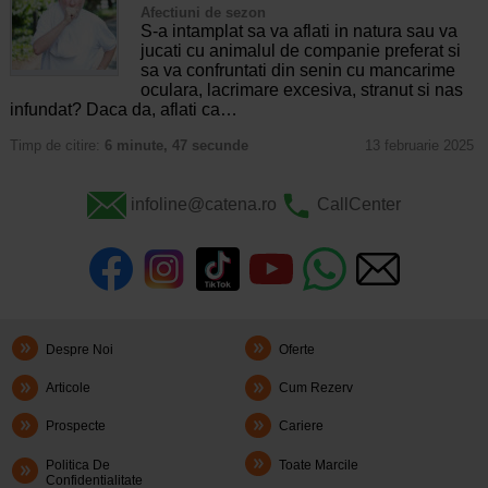
Afectiuni de sezon
S-a intamplat sa va aflati in natura sau va
jucati cu animalul de companie preferat si
sa va confruntati din senin cu mancarime
oculara, lacrimare excesiva, stranut si nas
infundat? Daca da, aflati ca…
Timp de citire:
6 minute, 47 secunde
13 februarie 2025
infoline@catena.ro
CallCenter
Despre Noi
Oferte
Articole
Cum Rezerv
Prospecte
Cariere
Politica De
Toate Marcile
Confidentialitate