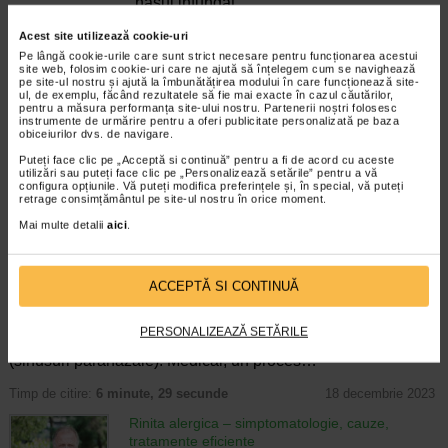
"nasul infundat".…
Timp de citire:
6 minute, 18 secunde
11 decembrie 2023
Acest site utilizează cookie-uri
Pe lângă cookie-urile care sunt strict necesare pentru funcționarea acestui
Rinofaringita acuta – cauze, simptome si remedii
site web, folosim cookie-uri care ne ajută să înțelegem cum se navighează
pe site-ul nostru și ajută la îmbunătățirea modului în care funcționează site-
Boli infectioase
ul, de exemplu, făcând rezultatele să fie mai exacte în cazul căutărilor,
Rinofaringita acuta este cunoscuta in mod
pentru a măsura performanța site-ului nostru. Partenerii noștri folosesc
popular sub denumirea de raceala.
instrumente de urmărire pentru a oferi publicitate personalizată pe baza
obiceiurilor dvs. de navigare.
Raceala comuna este o infectie virala care
afecteaza tractul respirator superior. In cele
Puteți face clic pe „Acceptă si continuă” pentru a fi de acord cu aceste
mai multe cazuri, afectiunea este…
utilizări sau puteți face clic pe „Personalizează setările” pentru a vă
configura opțiunile. Vă puteți modifica preferințele și, în special, vă puteți
retrage consimțământul pe site-ul nostru în orice moment.
Timp de citire:
5 minute, 38 secunde
15 noiembrie 2022
Mai multe detalii
aici
.
Sinuzita acuta versus sinuzita cronica:
asemanari, diferente, tratament
Boli ale sistemului respirator
ACCEPTĂ SI CONTINUĂ
Sinuzita este afectiunea care defineste
inflamatia sinusurilor, acele cavitati
pereche, tapetate cu mucus si pline cu aer,
PERSONALIZEAZĂ SETĂRILE
situate in imediata apropiere a nasului
(sinusuri paranazale). Medical, un proces…
Timp de citire:
6 minute, 29 secunde
18 decembrie 2023
Rinita alergica – simptomatologie, cauze,
tratamente eficiente