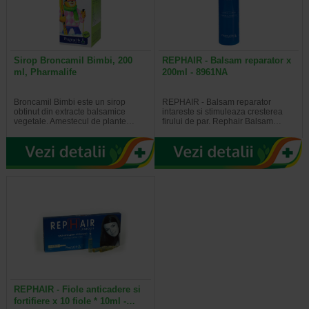
Sirop Broncamil Bimbi, 200
REPHAIR - Balsam reparator x
ml, Pharmalife
200ml - 8961NA
Broncamil Bimbi este un sirop
REPHAIR - Balsam reparator
obtinut din extracte balsamice
intareste si stimuleaza cresterea
vegetale. Amestecul de plante…
firului de par. Rephair Balsam…
REPHAIR - Fiole anticadere si
fortifiere x 10 fiole * 10ml -…