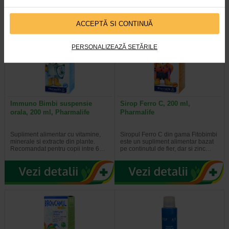
ACCEPTĂ SI CONTINUĂ
PERSONALIZEAZĂ SETĂRILE
Immuno Bimbi suspensie
Sirop Ferro C, 200 ml,
orala, 200 ml, Pharmalife
Pharmalife
Supliment alimentar cu vitamine,
Siropul Ferro C din gama Fitobimbi
minerale si extracte din plante.
este un supliment alimentar bazat
Recomandat pentru copii intre 6…
pe continutul de fier, dar si zinc…