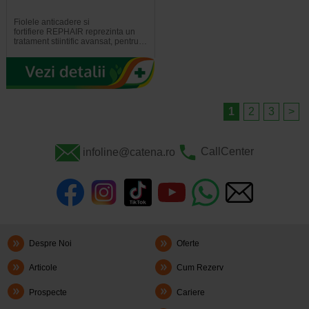
Fiolele anticadere si
fortifiere REPHAIR reprezinta un
tratament stiintific avansat, pentru…
1
2
3
>
infoline@catena.ro
CallCenter
Despre Noi
Oferte
Articole
Cum Rezerv
Prospecte
Cariere