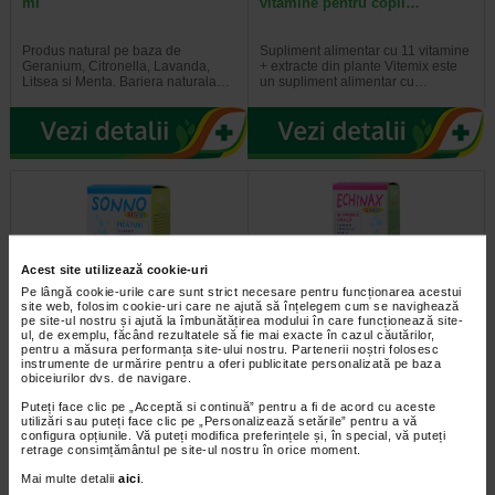
ml
vitamine pentru copii…
Produs natural pe baza de
Supliment alimentar cu 11 vitamine
Geranium, Citronella, Lavanda,
+ extracte din plante Vitemix este
Litsea si Menta. Bariera naturala…
un supliment alimentar cu…
Acest site utilizează cookie-uri
Pe lângă cookie-urile care sunt strict necesare pentru funcționarea acestui
site web, folosim cookie-uri care ne ajută să înțelegem cum se navighează
pe site-ul nostru și ajută la îmbunătățirea modului în care funcționează site-
ul, de exemplu, făcând rezultatele să fie mai exacte în cazul căutărilor,
pentru a măsura performanța site-ului nostru. Partenerii noștri folosesc
Sonno Bimbi picaturi, 30 ml,
Sirop imunitate cu echinacea
instrumente de urmărire pentru a oferi publicitate personalizată pe baza
Pharmalife
Echinax bimbi X 200 ml
obiceiurilor dvs. de navigare.
Puteți face clic pe „Acceptă si continuă” pentru a fi de acord cu aceste
Supliment alimentar cu extracte din
Supliment alimentar cu vitamine,
utilizări sau puteți face clic pe „Personalizează setările” pentru a vă
plante. Recomandat pentru nou-
minerale si extracte din plante.
configura opțiunile. Vă puteți modifica preferințele și, în special, vă puteți
nascuti, sugari si copii. Sonno…
Recomandat pentru copii intre 6…
retrage consimțământul pe site-ul nostru în orice moment.
Mai multe detalii
aici
.