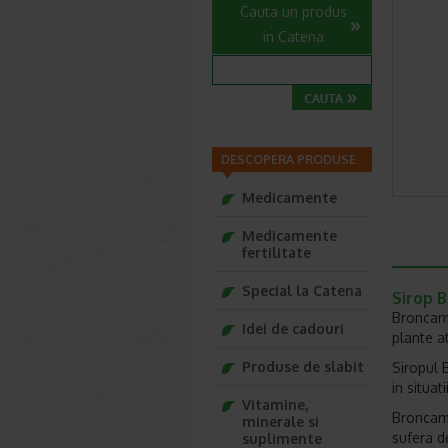
Cauta un produs
in Catena
DESCOPERA PRODUSE
Medicamente
Medicamente
fertilitate
Special la Catena
Sirop B
Broncami
Idei de cadouri
plante at
Produse de slabit
Siropul B
in situat
Vitamine,
Broncami
minerale si
sufera d
suplimente