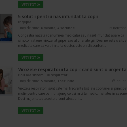
5 solutii pentru nas infundat la copii
Ingrijire
Timp de citire:
4 minute, 4 secunde
15 noiembr
Congestia nazala (denumirea medicala) sau nasul infundat apare ca
simptom al unei viroze, al gripei sau al unei alergii. Desi nu este o situa
medicala care sa va trimita la doctor, este un disconfort…
Virozele respiratorii la copii: cand sunt o urgenta
Boli ale sistemului respirator
Timp de citire:
6 minute, 3 secunde
19 ianuar
Virozele respiratorii sunt cele mai frecvente boli ale copilariei si principa
motiv pentru care parintii ajung cu cei mici la medic, mai ales in sezonul
Desi majoritatea acestora sunt afectiuni…