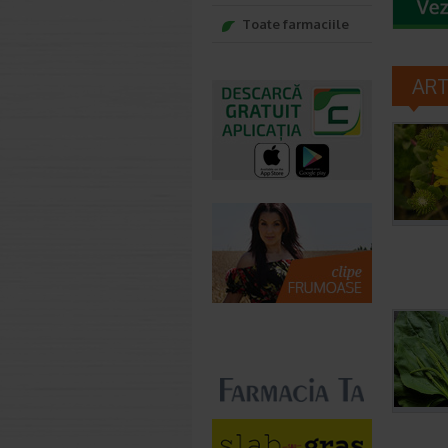
Toate farmaciile
AR