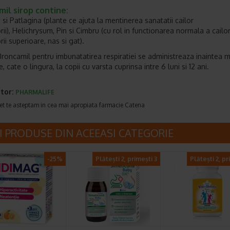
il sirop contine:
 si Patlagina (plante ce ajuta la mentinerea sanatatii cailor
rii), Helichrysum, Pin si Cimbru (cu rol in functionarea normala a cailo
rii superioare, nas si gat).
Broncamil pentru imbunatatirea respiratiei se administreaza inaintea 
e, cate o lingura, la copii cu varsta cuprinsa intre 6 luni si 12 ani.
tor:
PHARMALIFE
et te asteptam in cea mai apropiata farmacie Catena
I PRODUSE DIN ACEEASI CATEGORIE
-25%
Plătești 2, primești 3
Plătești 2, pr