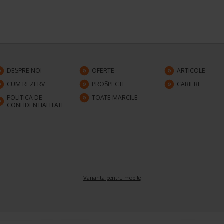
DESPRE NOI
OFERTE
ARTICOLE
CUM REZERV
PROSPECTE
CARIERE
POLITICA DE
TOATE MARCILE
CONFIDENTIALITATE
Varianta pentru mobile