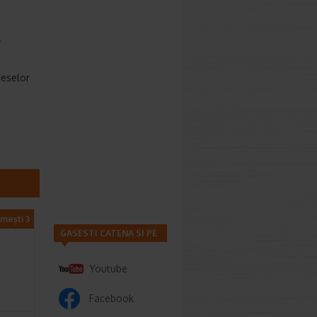
r
meselor
imești 3
GASESTI CATENA SI PE
Youtube
Facebook