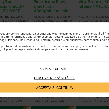
ag 3 ani +
Simeticona Baby,
Vita-Stelute, 6
ziu Ionic, 20
simeticona
jeleuri, NATURA
ri, ZDROVIT
40mg/ml, emulsie…
at mai ales copiilor
Assista Simeticona Baby este un
Naturalis Vita-Stelute jele
i si cu deficit de atentie.
dispozitiv medical sub forma de
un supliment alimentar 
toza.Fara gluten…
emulsie orala. Assista…
sub forma de jeleuri cu 
necesare pentru funcționarea acestui site web, folosim cookie-uri care ne ajută să î
 în care funcționează site-ul, de exemplu, făcând rezultatele să fie mai exacte în caz
 noștri folosesc instrumente de urmărire pentru a oferi publicitate personalizată pe ba
Plătești 2, primești 3
Plătești 2, primești 3
Plătești 2, pr
 pentru a fi de acord cu aceste utilizări sau puteți face clic pe „Personalizează setăr
ial, vă puteți retrage consimțământul pe site-ul nostru în orice moment.
SALVEAZĂ SETĂRILE
ofort, 30
Acadele Bombovit
Acadele Bombo
PERSONALIZEAZĂ SETĂRILE
i, Benesio
de gat, 6 g, 6
de Calatorie, 6 g
acadele, NATURALIS
acadele, NATUR
ACCEPTĂ SI CONTINUĂ
robiofort Jeleuri are in
Bombovit este un supliment
Naturalis Bombovit De Ca
e Bacillus subtilis si
alimentar sub forma de acadea,
este un supliment alimen
in proportie de 96%…
pe baza de ingrediente de…
inovator, sub forma de a