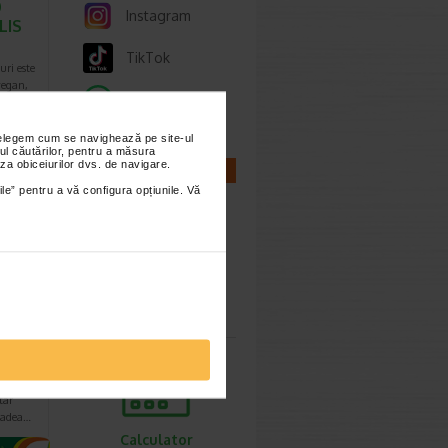
0
Instagram
LIS
TikTok
uri este
vegan,
Whatsapp
aroma…
nțelegem cum se navighează pe site-ul
ul căutărilor, pentru a măsura
za obiceiurilor dvs. de navigare.
CALCULATOARE
imești 3
ile” pentru a vă configura opțiunile. Vă
Calculator
sarcina
vit
, 6
ALIS
latorie
tar
cadea…
Calculator