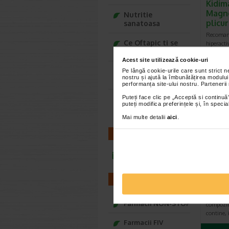
Kidim
Magne
Nutritie
plicu
sanatoasa
Recomand
Ce Oftapic ti se
hiperactiv
potriveste
Fara lac
Acest site utilizează cookie-uri
Adora – Adorabili
Pe lângă cookie-urile care sunt strict 
nostru și ajută la îmbunătățirea modului
din prima clipa
performanța site-ului nostru. Partenerii
Puteți face clic pe „Acceptă si continuă”
Seturi cadou
puteți modifica preferințele și, în spec
Baylis&Harding
Mai multe detalii
aici
.
CONTACT
infoline@catena.ro
Probi
jeleur
FARMACII
Benesio P
Farmacii NON-STOP
compoziti
contine, 
Farmacii FIV