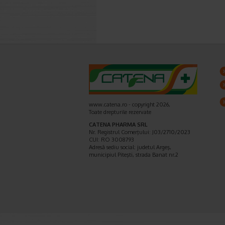
www.catena.ro - copyright 2026,
Toate drepturile rezervate
CATENA PHARMA SRL
Nr. Registrul Comerţului: J03/2710/2023
CUI: RO 3008793
Adresă sediu social: judetul Argeş,
municipiul Piteşti, strada Banat nr.2