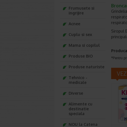
Broncam
Frumusete si
Grindelia
ingrijire
respirato
respirato
Acnee
Siropul 
Cuplu si sex
principal
Mama si copilul
Produca
Produse BIO
*Pentru pr
Produse naturiste
VEZ
Tehnico -
medicale
Diverse
Alimente cu
destinatie
speciala
NOU la Catena