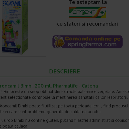
Te asteptam la
cu sfaturi si recomandari
DESCRIERE
roncamil Bimbi, 200 ml, Pharmalife - Catena
l Bimbi este un sirop obtinut din extracte balsamice vegetale. Amest
ent selectionate contribuie la mentinerea sanatatii cailor respiratorii.
roncamil Bimbi poate fi utilizat pe toata perioada iernii, fiind produsul 
iile in care sunt probleme generate de calitatea aerului.
l sirop Bimbi nu contine gluten, putand fi astfel administrat si copiilo
e boala celiaca.