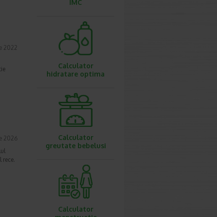
IMC
ie 2022
Calculator
tie
hidratare optima
Calculator
ie 2026
greutate bebelusi
lul
 rece.
Calculator