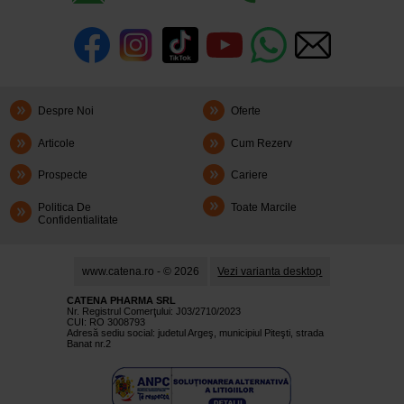
Despre Noi
Oferte
Articole
Cum Rezerv
Prospecte
Cariere
Politica De
Toate Marcile
Confidentialitate
www.catena.ro - © 2026
Vezi varianta desktop
CATENA PHARMA SRL
Nr. Registrul Comerţului: J03/2710/2023
CUI: RO 3008793
Adresă sediu social: judetul Argeş, municipiul Piteşti, strada
Banat nr.2