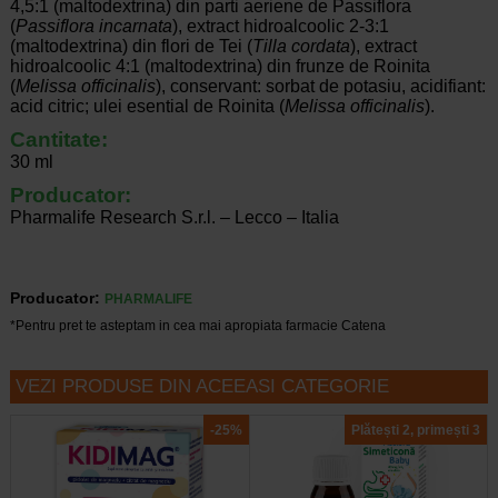
4,5:1 (maltodextrina) din parti aeriene de Passiflora
(
Passiflora incarnata
), extract hidroalcoolic 2-3:1
(maltodextrina) din flori de Tei (
Tilla cordata
), extract
hidroalcoolic 4:1 (maltodextrina) din frunze de Roinita
(
Melissa officinalis
), conservant: sorbat de potasiu, acidifiant:
acid citric; ulei esential de Roinita (
Melissa officinalis
).
Cantitate:
30 ml
Producator:
Pharmalife Research S.r.l. – Lecco – Italia
Producator:
PHARMALIFE
*Pentru pret te asteptam in cea mai apropiata farmacie Catena
VEZI PRODUSE DIN ACEEASI CATEGORIE
-25%
Plătești 2, primești 3