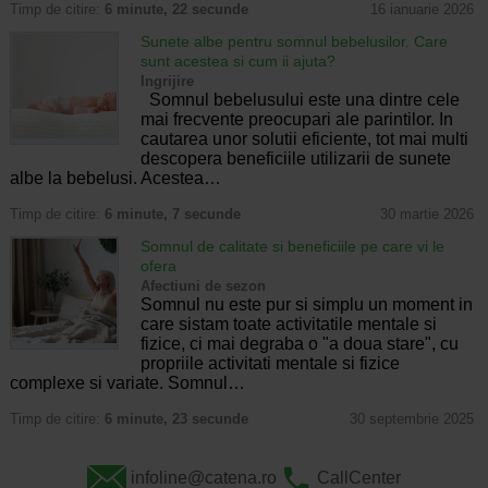
Timp de citire:
6 minute, 22 secunde
16 ianuarie 2026
Sunete albe pentru somnul bebelusilor. Care
sunt acestea si cum ii ajuta?
Ingrijire
Somnul bebelusului este una dintre cele
mai frecvente preocupari ale parintilor. In
cautarea unor solutii eficiente, tot mai multi
descopera beneficiile utilizarii de sunete
albe la bebelusi. Acestea…
Timp de citire:
6 minute, 7 secunde
30 martie 2026
Somnul de calitate si beneficiile pe care vi le
ofera
Afectiuni de sezon
Somnul nu este pur si simplu un moment in
care sistam toate activitatile mentale si
fizice, ci mai degraba o "a doua stare", cu
propriile activitati mentale si fizice
complexe si variate. Somnul…
Timp de citire:
6 minute, 23 secunde
30 septembrie 2025
infoline@catena.ro
CallCenter