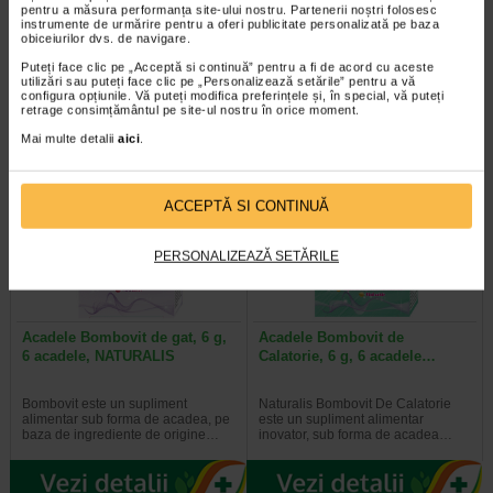
pentru a măsura performanța site-ului nostru. Partenerii noștri folosesc
instrumente de urmărire pentru a oferi publicitate personalizată pe baza
Naturalis Vita-Stelute jeleuri este
Benesio Probiofort Jeleuri are in
obiceiurilor dvs. de navigare.
un supliment alimentar vegan, sub
compozitie Bacillus subtilis si
Puteți face clic pe „Acceptă si continuă” pentru a fi de acord cu aceste
forma de jeleuri cu aroma…
contine, in proportie de 96%…
utilizări sau puteți face clic pe „Personalizează setările” pentru a vă
configura opțiunile. Vă puteți modifica preferințele și, în special, vă puteți
retrage consimțământul pe site-ul nostru în orice moment.
Mai multe detalii
aici
.
Plătești 2, primești 3
Plătești 2, primești 3
ACCEPTĂ SI CONTINUĂ
PERSONALIZEAZĂ SETĂRILE
Acadele Bombovit de gat, 6 g,
Acadele Bombovit de
6 acadele, NATURALIS
Calatorie, 6 g, 6 acadele…
Bombovit este un supliment
Naturalis Bombovit De Calatorie
alimentar sub forma de acadea, pe
este un supliment alimentar
baza de ingrediente de origine…
inovator, sub forma de acadea…