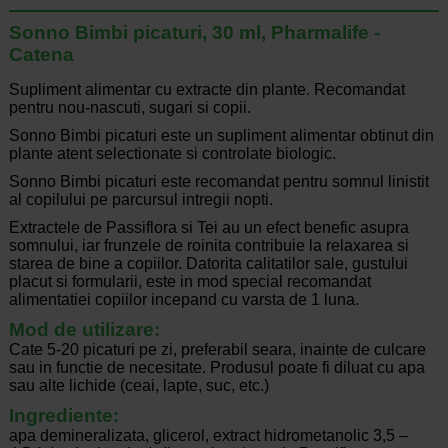
Sonno Bimbi picaturi, 30 ml, Pharmalife -
Catena
Supliment alimentar cu extracte din plante. Recomandat
pentru nou-nascuti, sugari si copii.
Sonno Bimbi picaturi este un supliment alimentar obtinut din
plante atent selectionate si controlate biologic.
Sonno Bimbi picaturi este recomandat pentru somnul linistit
al copilului pe parcursul intregii nopti.
Extractele de Passiflora si Tei au un efect benefic asupra
somnului, iar frunzele de roinita contribuie la relaxarea si
starea de bine a copiilor. Datorita calitatilor sale, gustului
placut si formularii, este in mod special recomandat
alimentatiei copiilor incepand cu varsta de 1 luna.
Mod de utilizare:
Cate 5-20 picaturi pe zi, preferabil seara, inainte de culcare
sau in functie de necesitate. Produsul poate fi diluat cu apa
sau alte lichide (ceai, lapte, suc, etc.)
Ingrediente:
apa demineralizata, glicerol, extract hidrometanolic 3,5 –