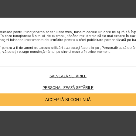
necesare pentru funcționarea acestui site web, folosim cookie-uri care ne ajută să î
 în care funcționează site-ul, de exemplu, făcând rezultatele să fie mai exacte în caz
 noștri folosesc instrumente de urmărire pentru a oferi publicitate personalizată pe ba
 pentru a fi de acord cu aceste utilizări sau puteți face clic pe „Personalizează setăr
ial, vă puteți retrage consimțământul pe site-ul nostru în orice moment.
SALVEAZĂ SETĂRILE
PERSONALIZEAZĂ SETĂRILE
ACCEPTĂ SI CONTINUĂ