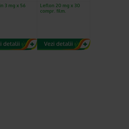
in 3 mg x 56
Leflon 20 mg x 30
compr. film.