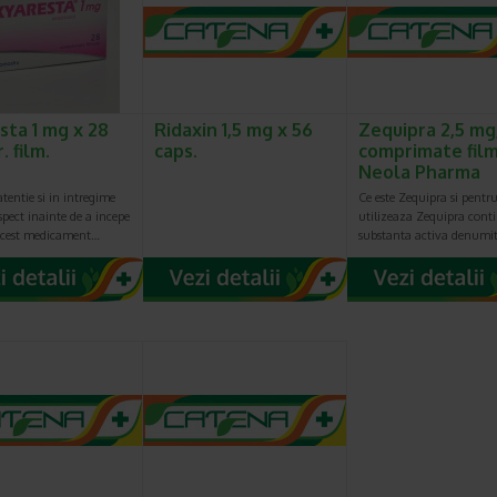
sta 1 mg x 28
Ridaxin 1,5 mg x 56
Zequipra 2,5 mg
 film.
caps.
comprimate film
Neola Pharma
 atentie si in intregime
Ce este Zequipra si pentru
spect inainte de a incepe
utilizeaza Zequipra conti
 acest medicament…
substanta activa denumi