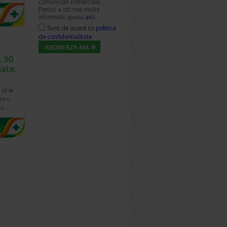
comunicari comerciale.
Pentru a citi mai multe
informatii apasa
aici
.
Sunt de acord cu
politica
de confidentialitate
, 30
ate,
 ce se
ne o
ta…