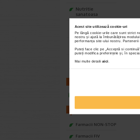
Nutritie
sanatoasa
Ce Oftapic ti se
Acest site utilizează cookie-uri
potriveste
Pe lângă cookie-urile care sunt strict 
nostru și ajută la îmbunătățirea modului
performanța site-ului nostru. Partenerii
Adora – Adorabili
din prima clipa
Puteți face clic pe „Acceptă si continuă”
puteți modifica preferințele și, în spec
Seturi cadou
Mai multe detalii
aici
.
Baylis&Harding
CONTACT
infoline@catena.ro
FARMACII
Farmacii NON-STOP
Farmacii FIV