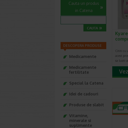
Cauta un produs
in Catena
Kyare
compr.
DESCOPERA PRODUSE
Cititi cu
acest pro
Medicamente
sa luati
Medicamente
fertilitate
Special la Catena
Idei de cadouri
Produse de slabit
Vitamine,
minerale si
suplimente