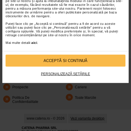
pe site-ul nostru și ajută la îmbunătățirea modului în care funcționează site-
ul, de exemplu, făcând rezultatele să fie mai exacte în cazul căutărilor,
pentru a măsura performanța site-ului nostru. Partenerii noștri folosesc
instrumente de urmărire pentru a oferi publicitate personalizată pe baza
obiceiurilor dvs. de navigare.
Puteți face clic pe „Acceptă si continuă” pentru a fi de acord cu aceste
infoline@catena.ro
CallCenter
utilizări sau puteți face clic pe „Personalizează setările” pentru a vă
configura opțiunile. Vă puteți modifica preferințele și, în special, vă puteți
retrage consimțământul pe site-ul nostru în orice moment.
Mai multe detalii
aici
.
ACCEPTĂ SI CONTINUĂ
Despre Noi
Oferte
PERSONALIZEAZĂ SETĂRILE
Articole
Cum Rezerv
Prospecte
Cariere
Politica De
Toate Marcile
Confidentialitate
www.catena.ro - © 2026
Vezi varianta desktop
CATENA PHARMA SRL