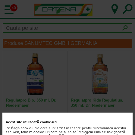
40
Produse SANUMTEC GMBH GERMANIA
Regulatpro Bio, 350 ml, Dr.
Regulatpro Kids Regulatius,
Niedermaier
350 ml, Dr. Niedermaier
Regulatpro® BIO - Supliment
Regulatpro® Kids Regulatius -
Acest site utilizează cookie-uri
alimentar Volum net: 20/ 100/ 350
Supliment alimentar, cu indulcitor
ml Ingrediente: apa; fructe de…
natural Volum net: 350 ml…
Pe lângă cookie-urile care sunt strict necesare pentru funcționarea acestui
site web, folosim cookie-uri care ne ajută să înțelegem cum se navighează