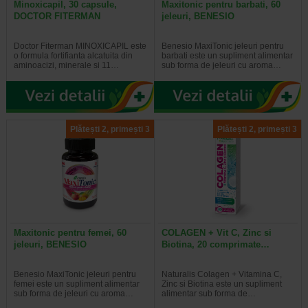
Minoxicapil, 30 capsule,
Maxitonic pentru barbati, 60
DOCTOR FITERMAN
jeleuri, BENESIO
Doctor Fiterman MINOXICAPIL este
Benesio MaxiTonic jeleuri pentru
o formula fortifianta alcatuita din
barbati este un supliment alimentar
aminoacizi, minerale si 11…
sub forma de jeleuri cu aroma…
Plătești 2, primești 3
Plătești 2, primești 3
Maxitonic pentru femei, 60
COLAGEN + Vit C, Zinc si
jeleuri, BENESIO
Biotina, 20 comprimate…
Benesio MaxiTonic jeleuri pentru
Naturalis Colagen + Vitamina C,
femei este un supliment alimentar
Zinc si Biotina este un supliment
sub forma de jeleuri cu aroma…
alimentar sub forma de…