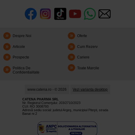
Despre Noi
Oferte
Articole
Cum Rezerv
Prospecte
Cariere
Politica De
Toate Marcile
Confidentialitate
www.catena.ro - © 2026
Vezi varianta desktop
CATENA PHARMA SRL
Nr. Registrul Comerţului: J03/2710/2023
CUI: RO 3008793
Adresă sediu social: judetul Argeş, municipiul Piteşti, strada
Banat nr.2