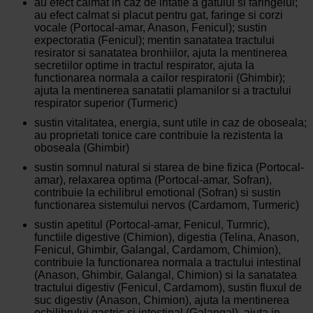
au efect calmat in caz de iritatie a gatului si faringelui;
au efect calmat si placut pentru gat, faringe si corzi
vocale (Portocal-amar, Anason, Fenicul); sustin
expectoratia (Fenicul); mentin sanatatea tractului
resirator si sanatatea bronhiilor, ajuta la mentinerea
secretiilor optime in tractul respirator, ajuta la
functionarea normala a cailor respiratorii (Ghimbir);
ajuta la mentinerea sanatatii plamanilor si a tractului
respirator superior (Turmeric)
sustin vitalitatea, energia, sunt utile in caz de oboseala;
au proprietati tonice care contribuie la rezistenta la
oboseala (Ghimbir)
sustin somnul natural si starea de bine fizica (Portocal-
amar), relaxarea optima (Portocal-amar, Sofran),
contribuie la echilibrul emotional (Sofran) si sustin
functionarea sistemului nervos (Cardamom, Turmeric)
sustin apetitul (Portocal-amar, Fenicul, Turmric),
functiile digestive (Chimion), digestia (Telina, Anason,
Fenicul, Ghimbir, Galangal, Cardamom, Chimion),
contribuie la functionarea normala a tractului intestinal
(Anason, Ghimbir, Galangal, Chimion) si la sanatatea
tractului digestiv (Fenicul, Cardamom), sustin fluxul de
suc digestiv (Anason, Chimion), ajuta la mentinerea
echilibrului gastric si intestinal (Galangal), ajuta in