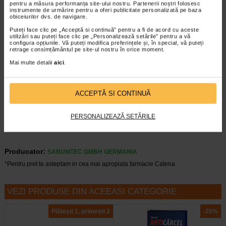
pentru a măsura performanța site-ului nostru. Partenerii noștri folosesc
indemana si la vederea copiilor mici. A nu se depasi doza
instrumente de urmărire pentru a oferi publicitate personalizată pe baza
recomandata pentru consumul zilnic. Femeile insarcinate
obiceiurilor dvs. de navigare.
sau care alapteaza, copii, diabeticii, persoanele alergice la
Puteți face clic pe „Acceptă si continuă” pentru a fi de acord cu aceste
fructe cu coaja lemnoasa (nuci), telina, soia sau la oricare
utilizări sau puteți face clic pe „Personalizează setările” pentru a vă
configura opțiunile. Vă puteți modifica preferințele și, în special, vă puteți
dintre ingredientele produsului sau care se afla sub
retrage consimțământul pe site-ul nostru în orice moment.
tratament medicamentos vor consuma produsul doar la sfatul
consultantului de specialitate.
Mai multe detalii
aici
.
Conditii de pastrare:
A se pastra in ambalajul original, la temperatura camerei, in
ACCEPTĂ SI CONTINUĂ
locuri ferite de umiditate. A se evita schimbarile bruste de
temperatura din spatiul de depozitare si expunerea la
temperaturi sub 5°C si de peste 40°C !
PERSONALIZEAZĂ SETĂRILE
Producator:
SANUMTEC GMBH GERMANIA
*Pentru pret te asteptam in cea mai apropiata farmacie Catena
VEZI PRODUSE DIN ACEEASI CATEGORIE
Plătești 1, primești 2
-20%