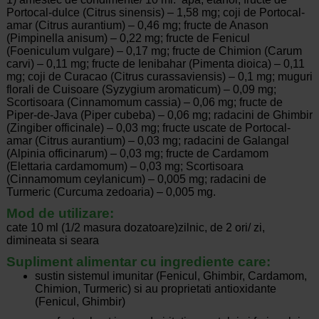
Portocal-dulce (Citrus sinensis) – 1,58 mg; coji de Portocal-
amar (Citrus aurantium) – 0,46 mg; fructe de Anason
(Pimpinella anisum) – 0,22 mg; fructe de Fenicul
(Foeniculum vulgare) – 0,17 mg; fructe de Chimion (Carum
carvi) – 0,11 mg; fructe de Ienibahar (Pimenta dioica) – 0,11
mg; coji de Curacao (Citrus curassaviensis) – 0,1 mg; muguri
florali de Cuisoare (Syzygium aromaticum) – 0,09 mg;
Scortisoara (Cinnamomum cassia) – 0,06 mg; fructe de
Piper-de-Java (Piper cubeba) – 0,06 mg; radacini de Ghimbir
(Zingiber officinale) – 0,03 mg; fructe uscate de Portocal-
amar (Citrus aurantium) – 0,03 mg; radacini de Galangal
(Alpinia officinarum) – 0,03 mg; fructe de Cardamom
(Elettaria cardamomum) – 0,03 mg; Scortisoara
(Cinnamomum ceylanicum) – 0,005 mg; radacini de
Turmeric (Curcuma zedoaria) – 0,005 mg.
Mod de utilizare:
cate 10 ml (1/2 masura dozatoare)zilnic, de 2 ori/ zi,
dimineata si seara
Supliment alimentar cu ingrediente care:
sustin sistemul imunitar (Fenicul, Ghimbir, Cardamom,
Chimion, Turmeric) si au proprietati antioxidante
(Fenicul, Ghimbir)