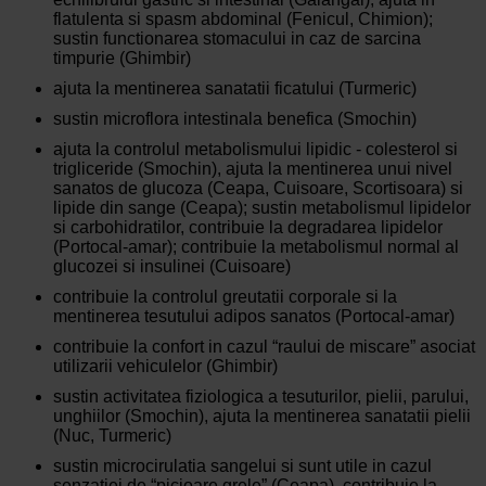
flatulenta si spasm abdominal (Fenicul, Chimion);
sustin functionarea stomacului in caz de sarcina
timpurie (Ghimbir)
ajuta la mentinerea sanatatii ficatului (Turmeric)
sustin microflora intestinala benefica (Smochin)
ajuta la controlul metabolismului lipidic - colesterol si
trigliceride (Smochin), ajuta la mentinerea unui nivel
sanatos de glucoza (Ceapa, Cuisoare, Scortisoara) si
lipide din sange (Ceapa); sustin metabolismul lipidelor
si carbohidratilor, contribuie la degradarea lipidelor
(Portocal-amar); contribuie la metabolismul normal al
glucozei si insulinei (Cuisoare)
contribuie la controlul greutatii corporale si la
mentinerea tesutului adipos sanatos (Portocal-amar)
contribuie la confort in cazul “raului de miscare” asociat
utilizarii vehiculelor (Ghimbir)
sustin activitatea fiziologica a tesuturilor, pielii, parului,
unghiilor (Smochin), ajuta la mentinerea sanatatii pielii
(Nuc, Turmeric)
sustin microcirulatia sangelui si sunt utile in cazul
senzatiei de “picioare grele” (Ceapa), contribuie la