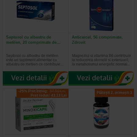
Septosol cu albastru de
Anticarcel, 56 comprimate,
metilen, 20 comprimate de…
Zdrovit
Septosol cu albastru de metilen
Magneziul si vitamina B6 contribuie
este un supliment alimentar cu
la reducerea oboselii si extenuarii,
albastru de metilen ce contribuie…
la metabolismul energetic normal…
-25% Preț întreg:
57.50 Lei
Plătești 2, primești 3
Preț redus: 43.13 Lei