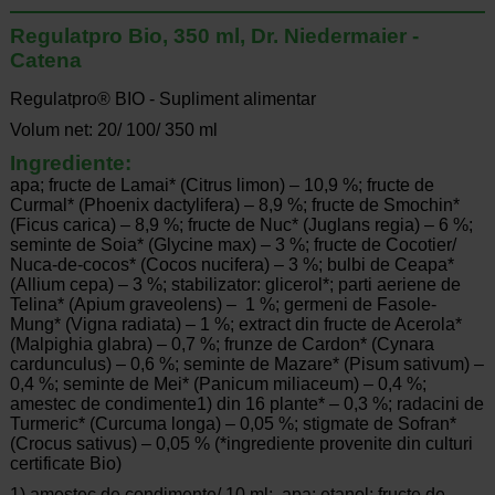
Regulatpro Bio, 350 ml, Dr. Niedermaier -
Catena
Regulatpro® BIO - Supliment alimentar
Volum net: 20/ 100/ 350 ml
Ingrediente:
apa; fructe de Lamai* (Citrus limon) – 10,9 %; fructe de
Curmal* (Phoenix dactylifera) – 8,9 %; fructe de Smochin*
(Ficus carica) – 8,9 %; fructe de Nuc* (Juglans regia) – 6 %;
seminte de Soia* (Glycine max) – 3 %; fructe de Cocotier/
Nuca-de-cocos* (Cocos nucifera) – 3 %; bulbi de Ceapa*
(Allium cepa) – 3 %; stabilizator: glicerol*; parti aeriene de
Telina* (Apium graveolens) – 1 %; germeni de Fasole-
Mung* (Vigna radiata) – 1 %; extract din fructe de Acerola*
(Malpighia glabra) – 0,7 %; frunze de Cardon* (Cynara
cardunculus) – 0,6 %; seminte de Mazare* (Pisum sativum) –
0,4 %; seminte de Mei* (Panicum miliaceum) – 0,4 %;
amestec de condimente1) din 16 plante* – 0,3 %; radacini de
Turmeric* (Curcuma longa) – 0,05 %; stigmate de Sofran*
(Crocus sativus) – 0,05 % (*ingrediente provenite din culturi
certificate Bio)
1) amestec de condimente/ 10 ml: apa; etanol; fructe de