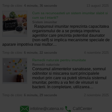
Timp de citire:
4 minute, 36 secunde
13 august 2025
Cum sa recunoasteti un sistem imunitar slabit si
cum sa-l intariti?
Sistem imunitar
Raspunsul imunitar reprezinta capacitatea
organismului de a se proteja impotriva
agentilor care prezinta potential daunator
(non-self) si implica mecanisme speciale de
aparare impotriva mai multor…
Timp de citire:
6 minute, 22 secunde
4 noiembrie 2025
Remedii naturale pentru imunitate
Remedii naturiste
Consumul alimentelor sanatoase, somnul
odihnitor si miscarea sunt principalele
moduri prin care va puteti stimula sistemul
imunitar, pentru a va feri de virusuri si
bacterii. In completare, utilizarea…
Timp de citire:
6 minute, 29 secunde
2 noiembrie 2025
infoline@catena.ro
CallCenter