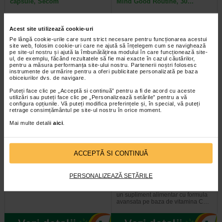
capsule, Secom
Mind Good Routine, 30…
Supliment alimentar Comfort-U®,
Avantaje Mag-Your-Mind®
Acest site utilizează cookie-uri
GOOD ROUTINE®, 30 capsule
complexul stabil format intre
vegetale, pe baza de D-manoza…
magneziu si glicina este rezistent…
Pe lângă cookie-urile care sunt strict necesare pentru funcționarea acestui
site web, folosim cookie-uri care ne ajută să înțelegem cum se navighează
pe site-ul nostru și ajută la îmbunătățirea modului în care funcționează site-
ul, de exemplu, făcând rezultatele să fie mai exacte în cazul căutărilor,
pentru a măsura performanța site-ului nostru. Partenerii noștri folosesc
instrumente de urmărire pentru a oferi publicitate personalizată pe baza
obiceiurilor dvs. de navigare.
Puteți face clic pe „Acceptă si continuă” pentru a fi de acord cu aceste
utilizări sau puteți face clic pe „Personalizează setările” pentru a vă
configura opțiunile. Vă puteți modifica preferințele și, în special, vă puteți
retrage consimțământul pe site-ul nostru în orice moment.
Mai multe detalii
aici
.
ACCEPTĂ SI CONTINUĂ
Krill Oil Good Routine, 60
Super Bio Vitamina C Solaray,
capsule, Secom
100 capsule, Secom
PERSONALIZEAZĂ SETĂRILE
Secom Super Bio Vitamin C este
un supliment alimentar cu formula
avansata pe baza de vitamina C…