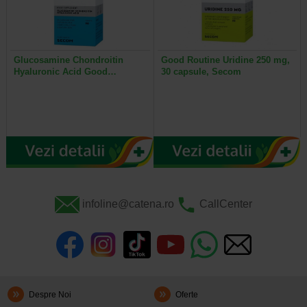
Glucosamine Chondroitin
Good Routine Uridine 250 mg,
Hyaluronic Acid Good…
30 capsule, Secom
infoline@catena.ro
CallCenter
Despre Noi
Oferte