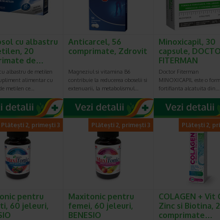
sol cu albastru
Anticarcel, 56
Minoxicapil, 30
tilen, 20
comprimate, Zdrovit
capsule, DOCT
rimate de…
FITERMAN
cu albastru de metilen
Magneziul si vitamina B6
Doctor Fiterman
supliment alimentar cu
contribuie la reducerea oboselii si
MINOXICAPIL este o for
de metilen ce…
extenuarii, la metabolismul…
fortifianta alcatuita din…
Plătești 2, primești 3
Plătești 2, primești 3
Plătești 2, pr
onic pentru
Maxitonic pentru
COLAGEN + Vit 
i, 60 jeleuri,
femei, 60 jeleuri,
Zinc si Biotina, 
SIO
BENESIO
comprimate…