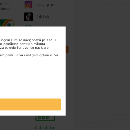
mina C,
Instagram
upliment
TikTok
Whatsapp
nțelegem cum se navighează pe site-ul
ul căutărilor, pentru a măsura
za obiceiurilor dvs. de navigare.
CALCULATOARE
ile” pentru a vă configura opțiunile. Vă
ie 2024
Calculator
 avand
sarcina
ept o
Calculator