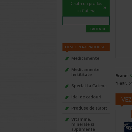
Cauta un produs
in Catena
DESCOPERA PRODUSE
Medicamente
Medicamente
fertilitate
Brand:
*Pentru pr
Special la Catena
Idei de cadouri
VEZ
Produse de slabit
Vitamine,
minerale si
suplimente