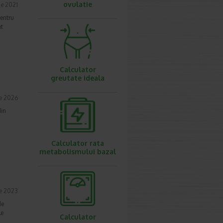
ovulatie
ie 2021
pentru
nt
Calculator
greutate ideala
ie 2026
din
Calculator rata
metabolismului bazal
ie 2023
de
le
Calculator