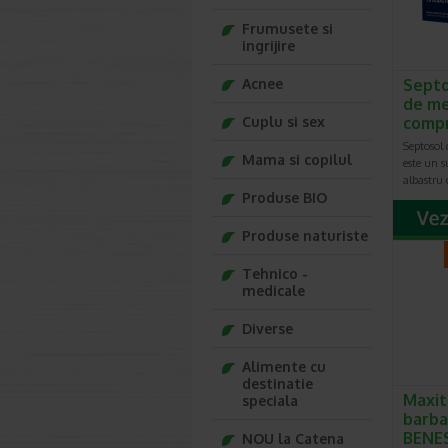
Frumusete si
ingrijire
Acnee
Septo
de me
Cuplu si sex
comp
Septosol 
Mama si copilul
este un 
albastru 
Produse BIO
Produse naturiste
Tehnico -
medicale
Diverse
Alimente cu
destinatie
Maxit
speciala
barbat
BENE
NOU la Catena