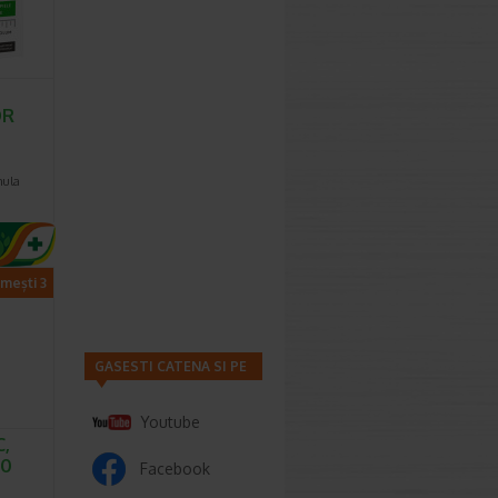
OR
mula
imești 3
GASESTI CATENA SI PE
Youtube
C,
20
Facebook