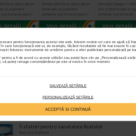
axiTonic jeleuri pentru
Benesio MaxiTonic jeleuri pentru
Naturalis Colagen + Vita
ste un supliment
femei este un supliment
Zinc si Biotina este un s
r sub forma de jeleuri…
alimentar sub forma de jeleuri…
alimentar sub forma de…
necesare pentru funcționarea acestui site web, folosim cookie-uri care ne ajută să î
 în care funcționează site-ul, de exemplu, făcând rezultatele să fie mai exacte în caz
TICOLE RECOMANDATE
 noștri folosesc instrumente de urmărire pentru a oferi publicitate personalizată pe ba
 pentru a fi de acord cu aceste utilizări sau puteți face clic pe „Personalizează setăr
ial, vă puteți retrage consimțământul pe site-ul nostru în orice moment.
Chist hepatic (chist la ficat) – cauze, simptome,
tratament si riscuri asociate
Boli ale ficatului
Timp de citire:
6 minute, 24 secunde
26 iun
SALVEAZĂ SETĂRILE
Prezenta unui chist hepatic este relativ comuna in sens de diagnostic,
la baza o etiologie deosebit de extinsa. Un chist la ficat se defineste dr
PERSONALIZEAZĂ SETĂRILE
leziune anormala, plina cu lichid, care se…
ACCEPTĂ SI CONTINUĂ
5 sfaturi pentru sanatatea ficatului
Boli ale ficatului