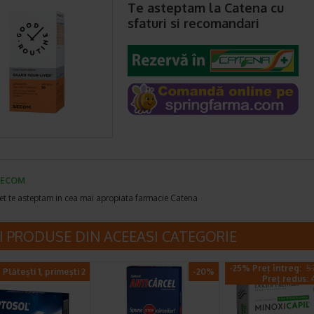
Te asteptam la Catena cu
sfaturi si recomandari
SECOM
et te asteptam in cea mai apropiata farmacie Catena
I PRODUSE DIN ACEEASI CATEGORIE
-25% Preț întreg:
57
Plătești 1, primești 2
-20%
Preț redus: 4