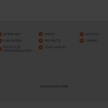
DESPRE NOI
OFERTE
ARTICOLE
CUM REZERV
PROSPECTE
CARIERE
POLITICA DE
TOATE MARCILE
CONFIDENTIALITATE
Varianta pentru mobile