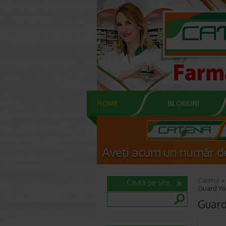
HOME
BLOGURI
Catena
Cauta pe site
Guard Yo
Guard