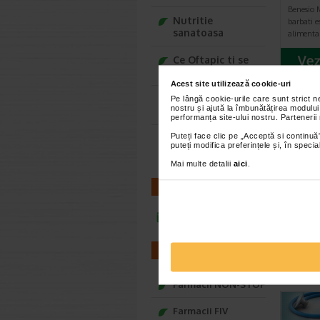
Benesio M
Nutritie
barbati e
sanatoasa
alimenta
Ce Oftapic ti se
potriveste
Acest site utilizează cookie-uri
Adora – Adorabili
Pe lângă cookie-urile care sunt strict 
nostru și ajută la îmbunătățirea modului
din prima clipa
AR
performanța site-ului nostru. Partenerii
Puteți face clic pe „Acceptă si continuă”
Seturi cadou
puteți modifica preferințele și, în spec
Baylis&Harding
Mai multe detalii
aici
.
CONTACT
infoline@catena.ro
FARMACII
Farmacii NON-STOP
Farmacii FIV