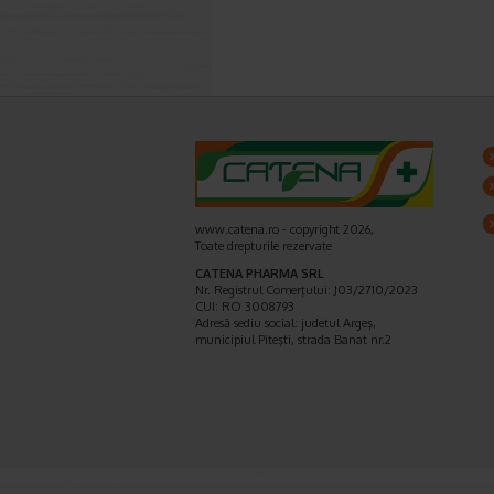
www.catena.ro - copyright 2026,
Toate drepturile rezervate
CATENA PHARMA SRL
Nr. Registrul Comerţului: J03/2710/2023
CUI: RO 3008793
Adresă sediu social: judetul Argeş,
municipiul Piteşti, strada Banat nr.2