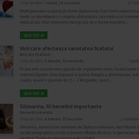
Timp de citire:
1 minut, 24 secunde
23 iun
Multe persoane se plang de dureri abdominale. Este foarte important 
medic sa deosebeasca o urgenta abdominala care implica un tratame
medical sau chiar interventie chirurgicala de o durere recurenta.…
Vicii care afecteaza sanatatea ficatului
Boli ale ficatului
Timp de citire:
5 minute, 50 secunde
7 april
Ficatul este cea mai mare glanda din organismul uman, facand parte 
sistemul digestiv. Este amplasat in partea dreapta a abdomenului, sub
coaste, avand o greutate de 1,5 – 2 kilograme, care il…
Silimarina, 10 beneficii importante
Remedii naturiste
Timp de citire:
6 minute, 21 secunde
2 noiembr
Silimarina, extractul din semintele de Silybum marianum, este folosita 
secole intregi pentru a trata si preveni diferite afectiuni, in special pe ce
hepatice. Datele de specialitate indica faptul…