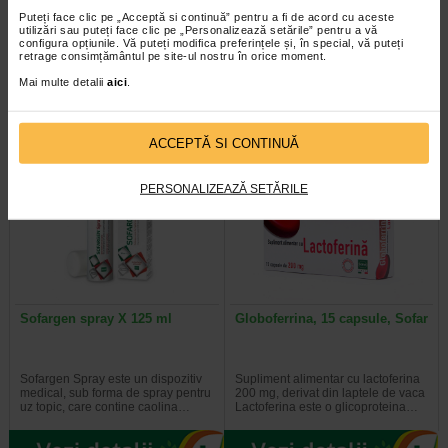
Sofar
Sofarfarm
Puteți face clic pe „Acceptă si continuă” pentru a fi de acord cu aceste
utilizări sau puteți face clic pe „Personalizează setările” pentru a vă
configura opțiunile. Vă puteți modifica preferințele și, în special, vă puteți
Supliment alimentar pe baza de L.
Plantalax 3 este un supliment
retrage consimțământul pe site-ul nostru în orice moment.
casei DG (Lacticaseibacillus
alimentar pe baza de fibre Psyllium
paracasei CNCM I-1572)…
(Plantago ovata) si enzime…
Mai multe detalii
aici
.
ACCEPTĂ SI CONTINUĂ
PERSONALIZEAZĂ SETĂRILE
Sofargen spray X 125 ml
Globoferrina, 15 capsule, Sofar
Sofargen Spray este un dispozitiv
Supliment alimentar cu lactoferina
medical, sub forma de spray pentru
200 mg, derivat din laptele de vaca
uz topic, care contine caolina…
Lactoferina este o glicoproteina…