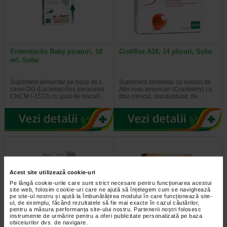
Enterolactis Baby picaturi, 10
Cistiflux A18, 14 plicuri, Sofar
ml, Sofar
Supliment alimentar pe baza de L.
Supliment alimentar cu extract de
casei DG (Lactobacillus paracasei
Afin rosu american (Cranberry) cu
CNCM I-1572) cu gust de biscuit…
titru crescut, standardizat, de…
Acest site utilizează cookie-uri
Pe lângă cookie-urile care sunt strict necesare pentru funcționarea acestui
site web, folosim cookie-uri care ne ajută să înțelegem cum se navighează
pe site-ul nostru și ajută la îmbunătățirea modului în care funcționează site-
ul, de exemplu, făcând rezultatele să fie mai exacte în cazul căutărilor,
pentru a măsura performanța site-ului nostru. Partenerii noștri folosesc
instrumente de urmărire pentru a oferi publicitate personalizată pe baza
Enterolactis Plus, 30 capsule,
Plantalax 3, 20 plicuri,
obiceiurilor dvs. de navigare.