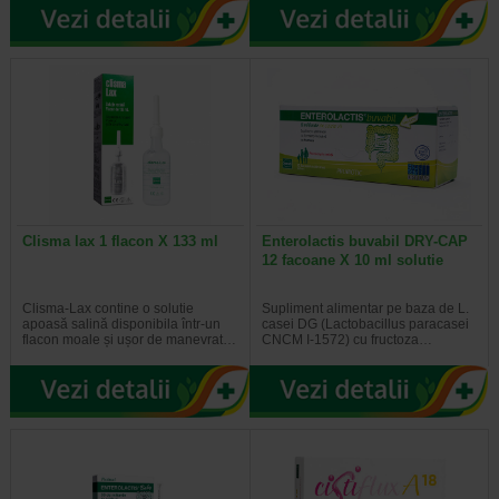
Clisma lax 1 flacon X 133 ml
Enterolactis buvabil DRY-CAP
12 facoane X 10 ml solutie
Clisma-Lax contine o solutie
Supliment alimentar pe baza de L.
apoasă salină disponibila într-un
casei DG (Lactobacillus paracasei
flacon moale și ușor de manevrat…
CNCM I-1572) cu fructoza…