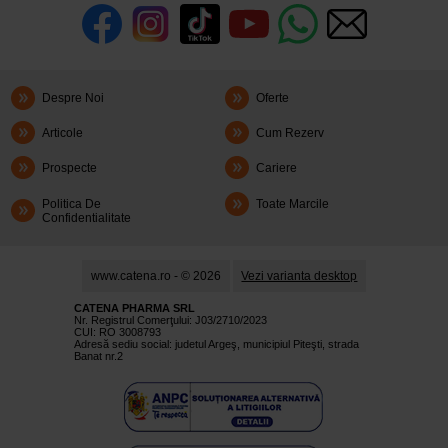
Despre Noi
Oferte
Articole
Cum Rezerv
Prospecte
Cariere
Politica De
Toate Marcile
Confidentialitate
www.catena.ro - © 2026
Vezi varianta desktop
CATENA PHARMA SRL
Nr. Registrul Comerţului: J03/2710/2023
CUI: RO 3008793
Adresă sediu social: judetul Argeş, municipiul Piteşti, strada
Banat nr.2