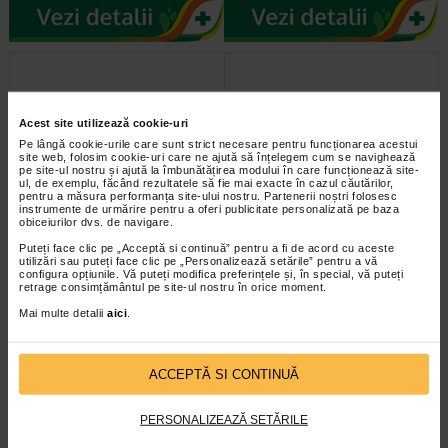
Acest site utilizează cookie-uri
Pe lângă cookie-urile care sunt strict necesare pentru funcționarea acestui
site web, folosim cookie-uri care ne ajută să înțelegem cum se navighează
pe site-ul nostru și ajută la îmbunătățirea modului în care funcționează site-
ul, de exemplu, făcând rezultatele să fie mai exacte în cazul căutărilor,
pentru a măsura performanța site-ului nostru. Partenerii noștri folosesc
instrumente de urmărire pentru a oferi publicitate personalizată pe baza
Ariul Stress Relieving
Ariul Stress Relieving Dischete
obiceiurilor dvs. de navigare.
Servetele de curatare a…
demachiante pentru Ochi si…
Puteți face clic pe „Acceptă si continuă” pentru a fi de acord cu aceste
utilizări sau puteți face clic pe „Personalizează setările” pentru a vă
configura opțiunile. Vă puteți modifica preferințele și, în special, vă puteți
Una dintre cele mai vandute
Ariul Stress Relieving Purefull Lip
retrage consimțământul pe site-ul nostru în orice moment.
servetele demachiante din Coreea
and Eye Remover Pad este o
indeparteaza cu usurinta…
solutie cuprinzatoare pentru…
Mai multe detalii
aici
.
ACCEPTĂ SI CONTINUĂ
PERSONALIZEAZĂ SETĂRILE
infoline@catena.ro
CallCenter