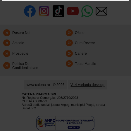
Despre Noi
Oferte
Articole
Cum Rezerv
Prospecte
Cariere
Politica De
Toate Marcile
Confidentialitate
www.catena.ro - © 2026
Vezi varianta desktop
CATENA PHARMA SRL
Nr. Registrul Comerţului: J03/2710/2023
CUI: RO 3008793
Adresă sediu social: judetul Argeş, municipiul Piteşti, strada
Banat nr.2