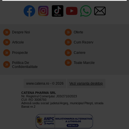
Despre Noi
Oferte
Articole
Cum Rezerv
Prospecte
Cariere
Politica De
Toate Marcile
Confidentialitate
www.catena.ro - © 2026
Vezi varianta desktop
CATENA PHARMA SRL
Nr. Registrul Comerţului: J03/2710/2023
CUI: RO 3008793
Adresă sediu social: judetul Argeş, municipiul Piteşti, strada
Banat nr.2