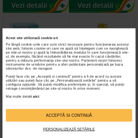
Acest site utilizează cookie-uri
Pe lângă cookie-urile care sunt strict necesare pentru funcționarea acestui
site web, folosim cookie-uri care ne ajută să înțelegem cum se navighează
pe site-ul nostru și ajută la îmbunătățirea modului în care funcționează site-
ul, de exemplu, făcând rezultatele să fie mai exacte în cazul căutărilor,
pentru a măsura performanța site-ului nostru. Partenerii noștri folosesc
instrumente de urmărire pentru a oferi publicitate personalizată pe baza
Picaturi Xailin Fresh 0.4 ml, 30
VisuXL picaturi oftalmice, 5 ml
obiceiurilor dvs. de navigare.
monodoze, Visufarma
Puteți face clic pe „Acceptă si continuă” pentru a fi de acord cu aceste
utilizări sau puteți face clic pe „Personalizează setările” pentru a vă
configura opțiunile. Vă puteți modifica preferințele și, în special, vă puteți
Xailin Fresh este un produs
VisuXL picaturi de ochi (5 ml)
retrage consimțământul pe site-ul nostru în orice moment.
oftalmic, destinat persoanelor care
contine doua beneficii cheie intr-o
sufera de sindromul ochiului…
singura solutie magistrala…
Mai multe detalii
aici
.
ACCEPTĂ SI CONTINUĂ
PERSONALIZEAZĂ SETĂRILE
infoline@catena.ro
CallCenter