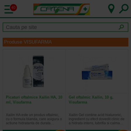
40
Produse VISUFARMA
Picaturi oftalmice Xailin HA, 10
Gel oftalmic Xailin, 10 g,
ml, Visufarma
Visufarma
Xailin HA este un produs oftalmic,
Xailin Gel contine acid hialuronic,
cu o formula blanda, care asigura o
ingredient cu efect dovedit clinic de
actiune hidratanta de durata…
a hidrata intens, lubrifia si calma…