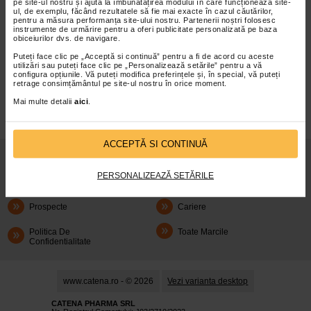
pe site-ul nostru și ajută la îmbunătățirea modului în care funcționează site-
ul, de exemplu, făcând rezultatele să fie mai exacte în cazul căutărilor,
pentru a măsura performanța site-ului nostru. Partenerii noștri folosesc
instrumente de urmărire pentru a oferi publicitate personalizată pe baza
obiceiurilor dvs. de navigare.
Puteți face clic pe „Acceptă si continuă” pentru a fi de acord cu aceste
infoline@catena.ro
CallCenter
utilizări sau puteți face clic pe „Personalizează setările” pentru a vă
configura opțiunile. Vă puteți modifica preferințele și, în special, vă puteți
retrage consimțământul pe site-ul nostru în orice moment.
Mai multe detalii
aici
.
ACCEPTĂ SI CONTINUĂ
Despre Noi
Oferte
PERSONALIZEAZĂ SETĂRILE
Articole
Cum Rezerv
Prospecte
Cariere
Politica De
Toate Marcile
Confidentialitate
www.catena.ro - © 2026
Vezi varianta desktop
CATENA PHARMA SRL