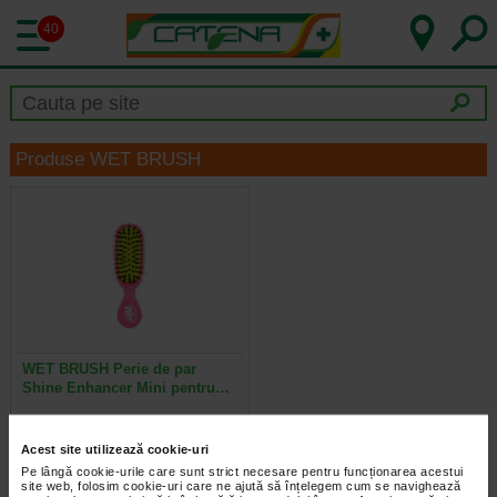
40
Produse WET BRUSH
WET BRUSH Perie de par
Shine Enhancer Mini pentru…
Peria de par Wet Brush Shine
Acest site utilizează cookie-uri
Enhancer Mini are un design
revolutionar pentru a descurca…
Pe lângă cookie-urile care sunt strict necesare pentru funcționarea acestui
site web, folosim cookie-uri care ne ajută să înțelegem cum se navighează