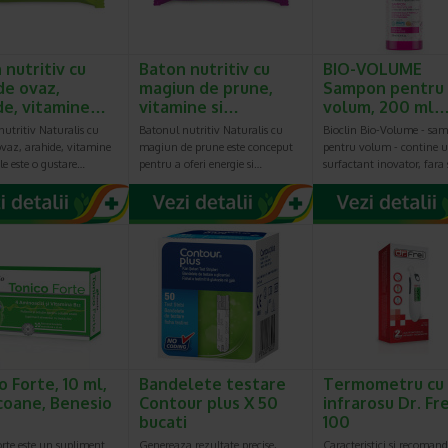
 nutritiv cu
Baton nutritiv cu
BIO-VOLUME
de ovaz,
magiun de prune,
Sampon pentru
de, vitamine…
vitamine si…
volum, 200 ml
utritiv Naturalis cu
Batonul nutritiv Naturalis cu
Bioclin Bio-Volume - sa
ovaz, arahide, vitamine
magiun de prune este conceput
pentru volum - contine 
le este o gustare…
pentru a oferi energie si…
surfactant inovator, fara 
o Forte, 10 ml,
Bandelete testare
Termometru cu
acoane, Benesio
Contour plus X 50
infrarosu Dr. Fre
bucati
100
rte este un supliment
Genereaza rezultate precise,
Caracteristici si recomand