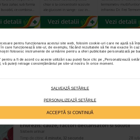
r fara zahar, sub forma
chiar si la concentratii scazute
termometru multifuntion
n buvabil, ce combina…
ale glucozei in sange - caz in…
infrarosu Dr. Frei Termo
necesare pentru funcționarea acestui site web, folosim cookie-uri care ne ajută să î
E MAI RECENTE ARTICOLE
 în care funcționează site-ul, de exemplu, făcând rezultatele să fie mai exacte în caz
 noștri folosesc instrumente de urmărire pentru a oferi publicitate personalizată pe ba
 pentru a fi de acord cu aceste utilizări sau puteți face clic pe „Personalizează setăr
Cum sa va dezvoltati inteligenta emotionala: m
ial, vă puteți retrage consimțământul pe site-ul nostru în orice moment.
prin care va puteti imbunatati EQ-ul
Boli neurologice si psihice
Timp de citire:
4 minute, 30 secunde
5 augus
Inteligenta emotionala (EQ) se refera la capacitatea de a identifica si
SALVEAZĂ SETĂRILE
gestiona propriile emotii, precum si emotiile celorlalti. In general, se sp
inteligenta emotionala cuprinde cateva abilitati:…
PERSONALIZEAZĂ SETĂRILE
ACCEPTĂ SI CONTINUĂ
Enurezis: cauze, factori declansatori si solutii
Sistem urinar
Timp de citire:
4 minute, 32 secunde
28 iul