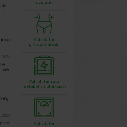
ovulatie
, de
lor,
cum o
Calculator
greutate ideala
ie 2026
prea
imente.
Calculator rata
metabolismului bazal
ori,
ie 2026
gestive
Calculator