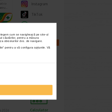
Instagram
al cu
metru…
TikTok
Whatsapp
nțelegem cum se navighează pe site-ul
ul căutărilor, pentru a măsura
za obiceiurilor dvs. de navigare.
CALCULATOARE
ile” pentru a vă configura opțiunile. Vă
etode
t 2026
Calculator
une ca
sarcina
Calculator
ie 2026