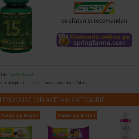
cu sfaturi si recomandari
tor:
DACIA PLANT
et te asteptam in cea mai apropiata farmacie Catena
I PRODUSE DIN ACEEASI CATEGORIE
Plătești 2, primești 3
Plătești 2, primești 3