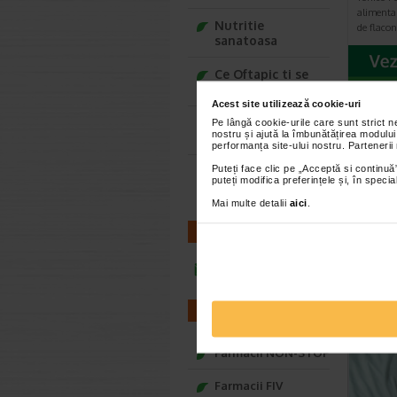
alimenta
Nutritie
de flaco
sanatoasa
Ce Oftapic ti se
potriveste
Acest site utilizează cookie-uri
Adora – Adorabili
Pe lângă cookie-urile care sunt strict 
CEL
nostru și ajută la îmbunătățirea modului
din prima clipa
performanța site-ului nostru. Partenerii
Puteți face clic pe „Acceptă si continuă”
Seturi cadou
puteți modifica preferințele și, în spec
Baylis&Harding
Mai multe detalii
aici
.
CONTACT
infoline@catena.ro
FARMACII
Farmacii NON-STOP
Farmacii FIV