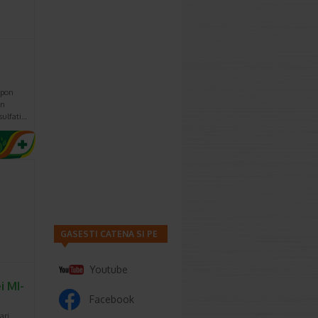
…
mpon
un
sulfati…
GASESTI CATENA SI PE
Youtube
i MI-
Facebook
ari