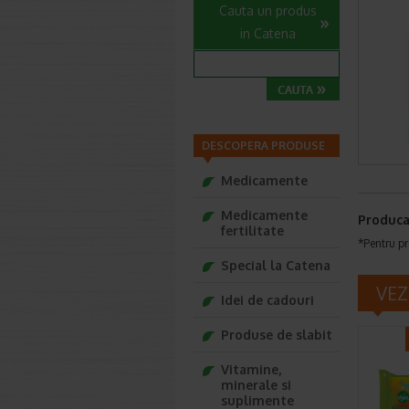
Cauta un produs
in Catena
DESCOPERA PRODUSE
Medicamente
Medicamente
Produca
fertilitate
*Pentru pr
Special la Catena
VEZ
Idei de cadouri
Produse de slabit
Vitamine,
minerale si
suplimente