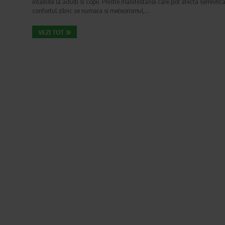
intalnite la adulti si copii. Printre manifestarile care pot afecta semnifica
confortul zilnic se numara si meteorismul,…