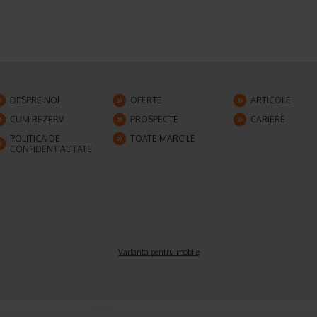
DESPRE NOI
OFERTE
ARTICOLE
CUM REZERV
PROSPECTE
CARIERE
POLITICA DE
TOATE MARCILE
CONFIDENTIALITATE
Varianta pentru mobile