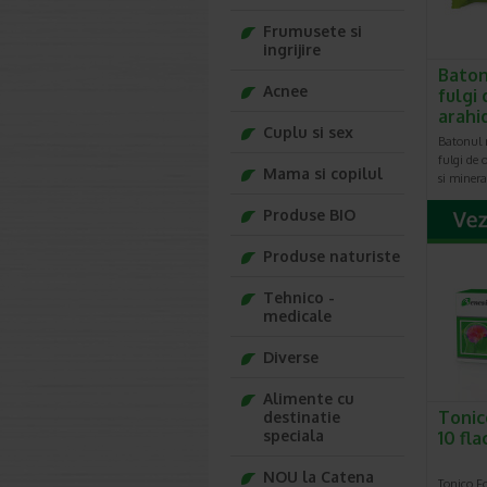
Frumusete si
ingrijire
Baton
Acnee
fulgi 
arahi
Cuplu si sex
Batonul n
fulgi de 
Mama si copilul
si minera
Produse BIO
Produse naturiste
Tehnico -
medicale
Diverse
Alimente cu
Tonic
destinatie
speciala
10 fl
NOU la Catena
Tonico Fo