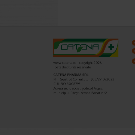
www.catena.ro - copyright 2026,
Toate drepturile rezervate
CATENA PHARMA SRL
Nr. Registrul Comerţului: J03/2710/2023
CUI: RO 3008793
Adresă sediu social: judetul Argeş,
municipiul Piteşti, strada Banat nr.2