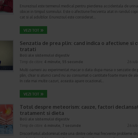
Enurezisul este termenul medical pentru pierderea accidentala de urina
obicei in timpul somnului. Este o afectiune frecventa atat in randul copii
cat si al adultilor. Enurezisul este considerat…
Senzatia de prea plin: cand indica o afectiune si 
tratati
Boli ale sistemului digestiv
Timp de citire:
4 minute, 55 secunde
26 iul
Multi oameni au experimentat macar o data dupa masa o senzatie de 
plin, chiar si atunci cand nu au consumat o cantitate foarte mare de al
In cele mai multe cazuri, aceasta apare ocazional…
Totul despre meteorism: cauze, factori declansat
tratament si dieta
Boli ale sistemului digestiv
Timp de citire:
6 minute, 7 secunde
26 iul
Disconfortul abdominal este una dintre cele mai frecvente probleme di