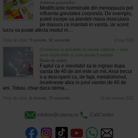
Arderea grasimilor
Modificarile hormonale din menopauza pot
influenta greutatea corporala. De exemplu,
puteti incepe sa pierdeti masa musculara
pe masura ce inaintati in varsta, iar acest
lucru va poate afecta modul in…
Timp de citire:
5 minute, 52 secunde
4 mai 2023
Cresterea in greutate la varsta mijlocie – care
sunt explicatiile si cum poate fi evitata
Diete de slabit
Faptul ca e inevitabil sa te ingrasi dupa
varsta de 40 de ani este un mit. Anul trecut
s-a descoperit ca, de fapt, metabolismul,
incetineste abia in jurul varstei de 60 de
ani. Totusi, chiar daca stiinta…
Timp de citire:
6 minute, 15 secunde
13 decembrie 2022
infoline@catena.ro
CallCenter