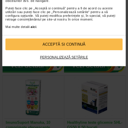
obiceiurilor dvs. de navigare.
Puteți face clic pe „Acceptă si continuă” pentru a fi de acord cu aceste
utilizări sau puteți face clic pe „Personalizează setările” pentru a vă
configura opțiunile. Vă puteți modifica preferințele și, în special, vă puteți
retrage consimțământul pe site-ul nostru în orice moment.
Mai multe detalii
aici
.
MINUT Aspirator nazal baby 2
Vita-Stelute, 60 jeleuri,
varfuri silicon
NATURALIS
ACCEPTĂ SI CONTINUĂ
Descriere MINUT Aspirator nazal
Naturalis Vita-Stelute jeleuri este
baby 2 varfuri silicon Aspiratorul
un supliment alimentar vegan, sub
nazal cu 2 capete anatomice din…
forma de jeleuri cu aroma…
PERSONALIZEAZĂ SETĂRILE
ImunoSuport Manuka, 10
Healthyline teste glicemie SHL-
comprimate efervescente…
GS50 X 50 bucati