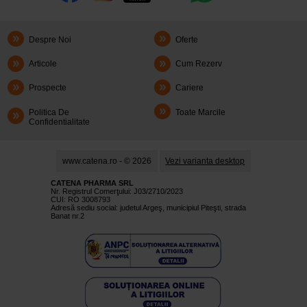
Despre Noi
Oferte
Articole
Cum Rezerv
Prospecte
Cariere
Politica De
Toate Marcile
Confidentialitate
www.catena.ro - © 2026
Vezi varianta desktop
CATENA PHARMA SRL
Nr. Registrul Comerţului: J03/2710/2023
CUI: RO 3008793
Adresă sediu social: judetul Argeş, municipiul Piteşti, strada
Banat nr.2