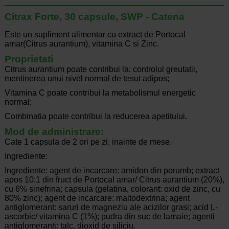
Citrax Forte, 30 capsule, SWP - Catena
Este un supliment alimentar cu extract de Portocal
amar(Citrus aurantium), vitamina C si Zinc.
Proprietati
Citrus aurantium poate contribui la: controlul greutatii,
mentinerea unui nivel normal de tesut adipos;
Vitamina C poate contribui la metabolismul energetic
normal;
Combinatia poate contribui la reducerea apetitului.
Mod de administrare:
Cate 1 capsula de 2 ori pe zi, inainte de mese.
Ingrediente:
Ingrediente: agent de incarcare: amidon din porumb; extract
apos 10:1 din fruct de Portocal amar/ Citrus aurantium (20%),
cu 6% sinefrina; capsula (gelatina, colorant: oxid de zinc, cu
80% zinc); agent de incarcare: maltodextrina; agent
antiglomerant: saruri de magneziu ale acizilor grasi; acid L-
ascorbic/ vitamina C (1%); pudra din suc de lamaie; agenti
antiglomeranti: talc, dioxid de siliciu.