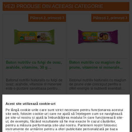
VEZI PRODUSE DIN ACEEASI CATEGORIE
Plătești 2, primești 3
Plătești 2, primești 3
Baton nutritiv cu fulgi de ovaz,
Baton nutritiv cu magiun de
arahide, vitamine, 30 g…
prune, vitamine si minerale…
Batonul nutritiv Naturalis cu fulgi de
Batonul nutritiv Naturalis cu magiun
ovaz, arahide, vitamine si minerale
de prune este conceput pentru a
este o gustare sanatoasa pentru…
oferi energie si nutrienti esentiali…
Acest site utilizează cookie-uri
Pe lângă cookie-urile care sunt strict necesare pentru funcționarea acestui
site web, folosim cookie-uri care ne ajută să înțelegem cum se navighează
pe site-ul nostru și ajută la îmbunătățirea modului în care funcționează site-
ul, de exemplu, făcând rezultatele să fie mai exacte în cazul căutărilor,
pentru a măsura performanța site-ului nostru. Partenerii noștri folosesc
instrumente de urmărire pentru a oferi publicitate personalizată pe baza