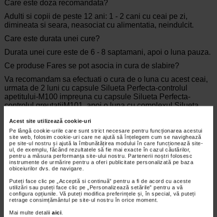
Care este doza recomandata?
Adulti si copii de peste 12 ani: 1 - 2 cani cu ceai pe zi,
dimineata si seara, neasociat cu alimentatia, neindulcit.
Care este durata unei cure?
Durata unei cure este de 6 - 8 saptamani, apoi o luna pauza.
Ce produse Fares se pot asocia in cura de slabire?
Va recomandam sa efectuati o cura de o luna cu acest ceai,
urmata de 2 luni cu capsule Silueta Perfecta-controlul
apetitului-M100 impreuna cu capsule Silueta Perfecta-
controlul greutatiiM101, apoi o luna cu complexul Silueta
Perfecta-M99.
Acest site utilizează cookie-uri
Sfaturi practice de dieta si stil de viata:
Pe lângă cookie-urile care sunt strict necesare pentru funcționarea acestui
site web, folosim cookie-uri care ne ajută să înțelegem cum se navighează
In timpul curei de slabire va recomandam sa evitati
pe site-ul nostru și ajută la îmbunătățirea modului în care funcționează site-
consumul de carne si peste grase, conservate sau afumate,
ul, de exemplu, făcând rezultatele să fie mai exacte în cazul căutărilor,
pentru a măsura performanța site-ului nostru. Partenerii noștri folosesc
branzeturi grase, sarate, leguminoase boabe, paine, cartofi,
instrumente de urmărire pentru a oferi publicitate personalizată pe baza
paste fainoase (in cantitati mari), fructe dulci sau uscate,
obiceiurilor dvs. de navigare.
dulciuri concentrate, prajituri, produse de patiserie, frisca,
Puteți face clic pe „Acceptă si continuă” pentru a fi de acord cu aceste
smantana, creme, slanina, untura, sosuri grase, aluaturi cu
utilizări sau puteți face clic pe „Personalizează setările” pentru a vă
unt, oleaginoase, lapte integral. Este bine si sa reduceti
configura opțiunile. Vă puteți modifica preferințele și, în special, vă puteți
retrage consimțământul pe site-ul nostru în orice moment.
consumul de sare. Este bine sa consumati legume si fructe
(in functie de continutul glucidic), zarzavaturi, paine neagra
Mai multe detalii
aici
.