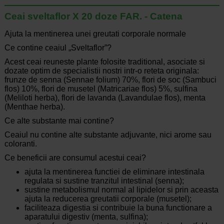
Ceai sveltaflor X 20 doze FAR. - Catena
Ajuta la mentinerea unei greutati corporale normale
Ce contine ceaiul „Sveltaflor”?
Acest ceai reuneste plante folosite traditional, asociate si
dozate optim de specialistii nostri intr-o reteta originala:
frunze de senna (Sennae folium) 70%, flori de soc (Sambuci
flos) 10%, flori de musetel (Matricariae flos) 5%, sulfina
(Meliloti herba), flori de lavanda (Lavandulae flos), menta
(Menthae herba).
Ce alte substante mai contine?
Ceaiul nu contine alte substante adjuvante, nici arome sau
coloranti.
Ce beneficii are consumul acestui ceai?
ajuta la mentinerea functiei de eliminare intestinala
regulata si sustine tranzitul intestinal (senna);
sustine metabolismul normal al lipidelor si prin aceasta
ajuta la reducerea greutatii corporale (musetel);
faciliteaza digestia si contribuie la buna functionare a
aparatului digestiv (menta, sulfina);