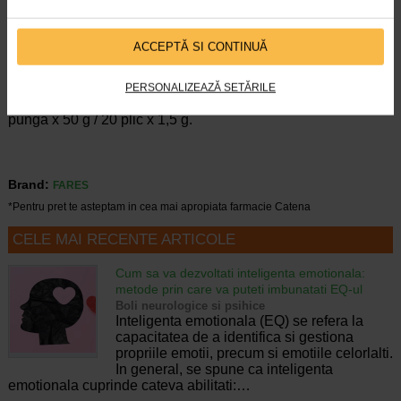
sau intermediara (in cantitati moderate), leguminoase (in
cantitati moderate), carne slaba, peste slab, branza de vaci,
branza slaba, iaurt si lapte degresat, ciuperci, uleiuri
ACCEPTĂ SI CONTINUĂ
vegetale, unt (cantitati reduse). Se consuma minim 2 litri pe
zi de lichide (apa plata, de izvor, sucuri de legume si fructe).
PERSONALIZEAZĂ SETĂRILE
Prezentare:
punga x 50 g / 20 plic x 1,5 g.
Brand:
FARES
*Pentru pret te asteptam in cea mai apropiata farmacie Catena
CELE MAI RECENTE ARTICOLE
Cum sa va dezvoltati inteligenta emotionala:
metode prin care va puteti imbunatati EQ-ul
Boli neurologice si psihice
Inteligenta emotionala (EQ) se refera la
capacitatea de a identifica si gestiona
propriile emotii, precum si emotiile celorlalti.
In general, se spune ca inteligenta
emotionala cuprinde cateva abilitati:…