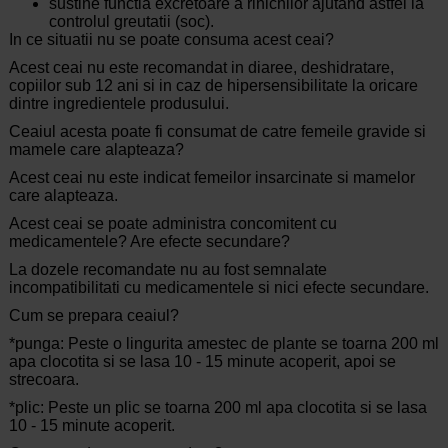
sustine functia excretoare a rinichilor ajutand astfel la
controlul greutatii (soc).
In ce situatii nu se poate consuma acest ceai?
Acest ceai nu este recomandat in diaree, deshidratare,
copiilor sub 12 ani si in caz de hipersensibilitate la oricare
dintre ingredientele produsului.
Ceaiul acesta poate fi consumat de catre femeile gravide si
mamele care alapteaza?
Acest ceai nu este indicat femeilor insarcinate si mamelor
care alapteaza.
Acest ceai se poate administra concomitent cu
medicamentele? Are efecte secundare?
La dozele recomandate nu au fost semnalate
incompatibilitati cu medicamentele si nici efecte secundare.
Cum se prepara ceaiul?
*punga: Peste o lingurita amestec de plante se toarna 200 ml
apa clocotita si se lasa 10 - 15 minute acoperit, apoi se
strecoara.
*plic: Peste un plic se toarna 200 ml apa clocotita si se lasa
10 - 15 minute acoperit.