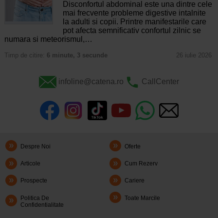
Disconfortul abdominal este una dintre cele
mai frecvente probleme digestive intalnite
la adulti si copii. Printre manifestarile care
pot afecta semnificativ confortul zilnic se
numara si meteorismul,…
Timp de citire:
6 minute, 3 secunde
26 iulie 2026
infoline@catena.ro
CallCenter
Despre Noi
Oferte
Articole
Cum Rezerv
Prospecte
Cariere
Politica De
Toate Marcile
Confidentialitate