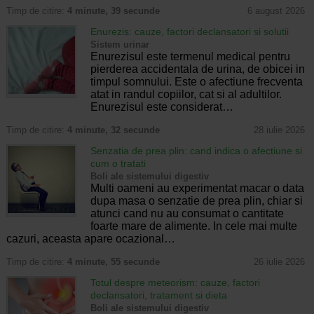
Timp de citire:
4 minute, 39 secunde
6 august 2026
Enurezis: cauze, factori declansatori si solutii
Sistem urinar
Enurezisul este termenul medical pentru
pierderea accidentala de urina, de obicei in
timpul somnului. Este o afectiune frecventa
atat in randul copiilor, cat si al adultilor.
Enurezisul este considerat…
Timp de citire:
4 minute, 32 secunde
28 iulie 2026
Senzatia de prea plin: cand indica o afectiune si
cum o tratati
Boli ale sistemului digestiv
Multi oameni au experimentat macar o data
dupa masa o senzatie de prea plin, chiar si
atunci cand nu au consumat o cantitate
foarte mare de alimente. In cele mai multe
cazuri, aceasta apare ocazional…
Timp de citire:
4 minute, 55 secunde
26 iulie 2026
Totul despre meteorism: cauze, factori
declansatori, tratament si dieta
Boli ale sistemului digestiv