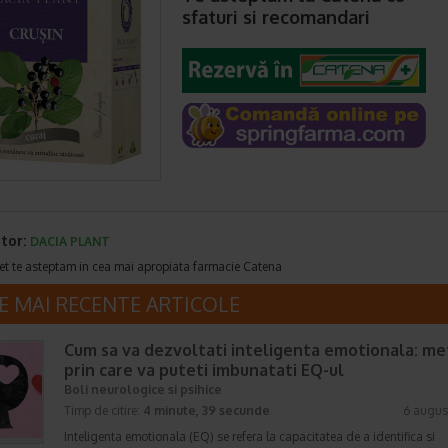
sfaturi si recomandari
tor:
DACIA PLANT
et te asteptam in cea mai apropiata farmacie Catena
E MAI RECENTE ARTICOLE
Cum sa va dezvoltati inteligenta emotionala: m
prin care va puteti imbunatati EQ-ul
Boli neurologice si psihice
Timp de citire:
4 minute, 39 secunde
6 augus
Inteligenta emotionala (EQ) se refera la capacitatea de a identifica si