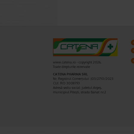
www.catena.ro - copyright 2026,
Toate drepturile rezervate
CATENA PHARMA SRL
Nr. Registrul Comerţului: J03/2710/2023
CUI: RO 3008793
Adresă sediu social: judetul Argeş,
municipiul Piteşti, strada Banat nr.2