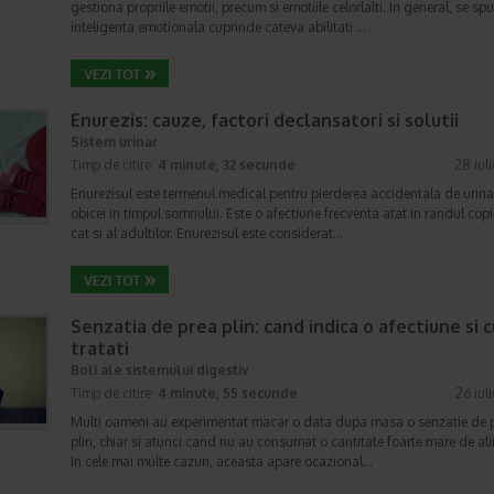
gestiona propriile emotii, precum si emotiile celorlalti. In general, se sp
inteligenta emotionala cuprinde cateva abilitati:…
Enurezis: cauze, factori declansatori si solutii
Sistem urinar
Timp de citire:
4 minute, 32 secunde
28 iul
Enurezisul este termenul medical pentru pierderea accidentala de urina
obicei in timpul somnului. Este o afectiune frecventa atat in randul copii
cat si al adultilor. Enurezisul este considerat…
Senzatia de prea plin: cand indica o afectiune si 
tratati
Boli ale sistemului digestiv
Timp de citire:
4 minute, 55 secunde
26 iul
Multi oameni au experimentat macar o data dupa masa o senzatie de 
plin, chiar si atunci cand nu au consumat o cantitate foarte mare de al
In cele mai multe cazuri, aceasta apare ocazional…