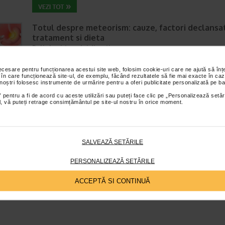
Totul despre meteorism: cauze, factori declansat
tratament si dieta
Boli ale sistemului digestiv
Timp de citire:
6 minute, 3 secunde
26 iul
necesare pentru funcționarea acestui site web, folosim cookie-uri care ne ajută să î
Disconfortul abdominal este una dintre cele mai frecvente probleme di
 în care funcționează site-ul, de exemplu, făcând rezultatele să fie mai exacte în caz
intalnite la adulti si copii. Printre manifestarile care pot afecta semnifica
 noștri folosesc instrumente de urmărire pentru a oferi publicitate personalizată pe ba
confortul zilnic se numara si meteorismul,…
 pentru a fi de acord cu aceste utilizări sau puteți face clic pe „Personalizează setăr
ial, vă puteți retrage consimțământul pe site-ul nostru în orice moment.
SALVEAZĂ SETĂRILE
PERSONALIZEAZĂ SETĂRILE
ACCEPTĂ SI CONTINUĂ