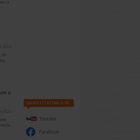
une ca
ie 2026
, de
lor,
cum o
GASESTI CATENA SI PE
ie 2026
Youtube
prea
imente.
Facebook