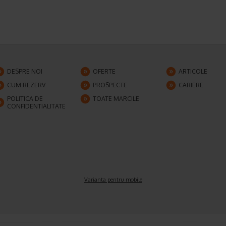
DESPRE NOI
OFERTE
ARTICOLE
CUM REZERV
PROSPECTE
CARIERE
POLITICA DE
TOATE MARCILE
CONFIDENTIALITATE
Varianta pentru mobile