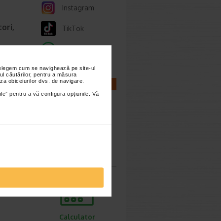
Instagram
ori,
TikTok
Whatsapp
ie 2026
nțelegem cum se navighează pe site-ul
gestive
ul căutărilor, pentru a măsura
tiv
za obiceiurilor dvs. de navigare.
CALCULATOARE
ile” pentru a vă configura opțiunile. Vă
Calculator
sarcina
Calculator