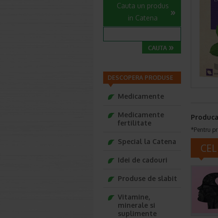
Cauta un produs
in Catena
DESCOPERA PRODUSE
Medicamente
Medicamente
Produca
fertilitate
*Pentru pr
Special la Catena
CEL
Idei de cadouri
Produse de slabit
Vitamine,
minerale si
suplimente