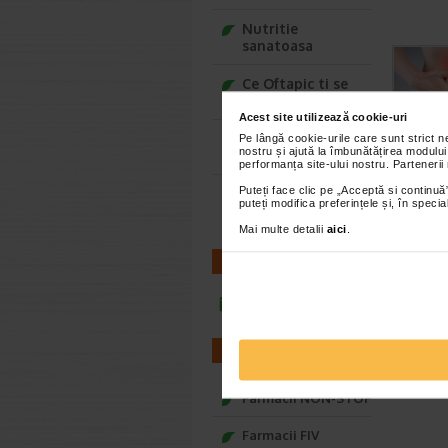
Nutritie
sanatoasa
Ce Oftapic ti se
potriveste
Acest site utilizează cookie-uri
Adora – Adorabili
Pe lângă cookie-urile care sunt strict 
nostru și ajută la îmbunătățirea modului
din prima clipa
performanța site-ului nostru. Partenerii
Puteți face clic pe „Acceptă si continuă”
Seturi cadou
puteți modifica preferințele și, în spec
Baylis&Harding
Mai multe detalii
aici
.
CONTACT
infoline@catena.ro
FARMACII
Farmacii NON-STOP
Farmacii FIV