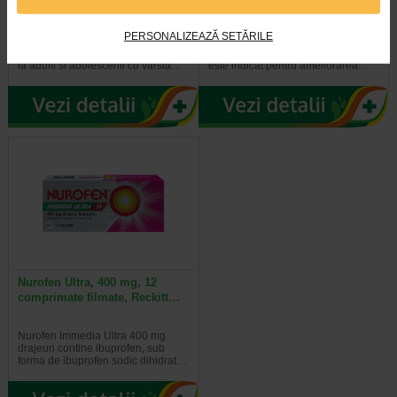
medicinali dureri de spate
portocale 7+ ani, 100 mg, 24…
PERSONALIZEAZĂ SETĂRILE
Plasturii medicinali pentru dureri de
Nurofen Junior 7 ani+ capsule moi
spate Nurofen 200 mg se utilizeaza
masticabile, cu aroma de portocale,
la adulti si adolescenti cu varsta…
este indicat pentru ameliorarea…
Nurofen Ultra, 400 mg, 12
comprimate filmate, Reckitt…
Nurofen Immedia Ultra 400 mg
drajeuri contine ibuprofen, sub
forma de ibuprofen sodic dihidrat…