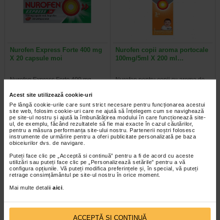
Nurofen Express Forte 400 mg
Nurofen copii aroma portocale
X 20 capsule moi
100mg/5ml X 200 ml…
Nurofen Express Forte 400 mg
Nurofen pentru copii cu aroma de
capsule moi se utilizeaza in
portocale este un medicament
vederea ameliorarii durerilor…
indicat in tratarea durerilor in gat…
Acest site utilizează cookie-uri
Pe lângă cookie-urile care sunt strict necesare pentru funcționarea acestui
site web, folosim cookie-uri care ne ajută să înțelegem cum se navighează
pe site-ul nostru și ajută la îmbunătățirea modului în care funcționează site-
ul, de exemplu, făcând rezultatele să fie mai exacte în cazul căutărilor,
pentru a măsura performanța site-ului nostru. Partenerii noștri folosesc
instrumente de urmărire pentru a oferi publicitate personalizată pe baza
obiceiurilor dvs. de navigare.
Puteți face clic pe „Acceptă si continuă” pentru a fi de acord cu aceste
utilizări sau puteți face clic pe „Personalizează setările” pentru a vă
configura opțiunile. Vă puteți modifica preferințele și, în special, vă puteți
retrage consimțământul pe site-ul nostru în orice moment.
Mai multe detalii
aici
.
Nurofen 200 mg X 2 plasturi
Nurofen Junior cu aroma de
ACCEPTĂ SI CONTINUĂ