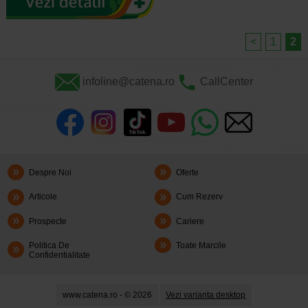
<
1
2
infoline@catena.ro
CallCenter
Despre Noi
Oferte
Articole
Cum Rezerv
Prospecte
Cariere
Politica De
Toate Marcile
Confidentialitate
www.catena.ro - © 2026
Vezi varianta desktop