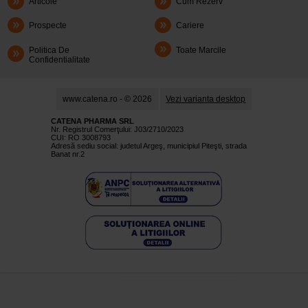
Articole
Cum Rezerv
Prospecte
Cariere
Politica De
Toate Marcile
Confidentialitate
www.catena.ro - © 2026
Vezi varianta desktop
CATENA PHARMA SRL
Nr. Registrul Comerţului: J03/2710/2023
CUI: RO 3008793
Adresă sediu social: judetul Argeş, municipiul Piteşti, strada
Banat nr.2