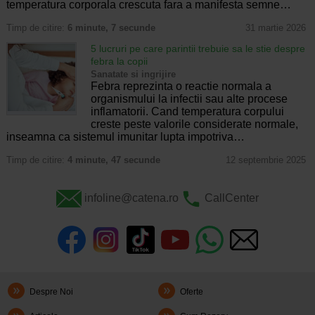
temperatura corporala crescuta fara a manifesta semne…
Timp de citire:
6 minute, 7 secunde
31 martie 2026
5 lucruri pe care parintii trebuie sa le stie despre
febra la copii
Sanatate si ingrijire
Febra reprezinta o reactie normala a
organismului la infectii sau alte procese
inflamatorii. Cand temperatura corpului
creste peste valorile considerate normale,
inseamna ca sistemul imunitar lupta impotriva…
Timp de citire:
4 minute, 47 secunde
12 septembrie 2025
infoline@catena.ro
CallCenter
Despre Noi
Oferte