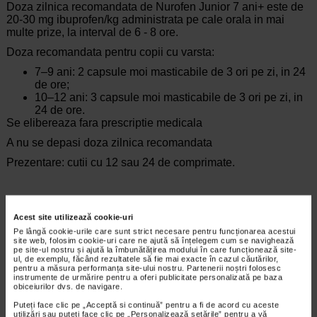
Doza zilnica recomandata de Nurofen Junior 7 ani+ este de
20-30 mg ibuprofen/kg administrata pe cale orala in mai
multe prize, la interval de 6 - 8 ore.
Doza recomandata pentru copii cu varsta:
7‒9 ani: 2 capsule moi masticabile de 3 ori pe zi, in 24
de ore;
10‒12 ani: 3 capsule moi masticabile de 3 ori pe zi, in
24 de ore.
Se elibereaza fara prescriptie medicala
A nu se depasi doza zilnica recomandata
Prezentare: cutii cu 12 sau 24 de comprimate.
Brand:
NUROFEN
Acest site utilizează cookie-uri
*Pentru pret te asteptam in cea mai apropiata farmacie Catena
Pe lângă cookie-urile care sunt strict necesare pentru funcționarea acestui
site web, folosim cookie-uri care ne ajută să înțelegem cum se navighează
pe site-ul nostru și ajută la îmbunătățirea modului în care funcționează site-
ARTICOLE RECOMANDATE
ul, de exemplu, făcând rezultatele să fie mai exacte în cazul căutărilor,
pentru a măsura performanța site-ului nostru. Partenerii noștri folosesc
instrumente de urmărire pentru a oferi publicitate personalizată pe baza
Durere in gat – cauze, factori de risc si tratament
obiceiurilor dvs. de navigare.
la domiciliu
Puteți face clic pe „Acceptă si continuă” pentru a fi de acord cu aceste
Boli ORL
utilizări sau puteți face clic pe „Personalizează setările” pentru a vă