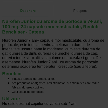
Descriere
Prospect
Nurofen Junior cu aroma de portocale 7+ ani,
100 mg, 24 capsule moi masticabile, Reckitt
Benckiser - Catena
Nurofen Junior 7 ani+ capsule moi masticabile, cu aroma de
portocale, este indicat pentru ameliorarea durerii de
intensitate usoara pana la moderata, cum este durerea de
gat, durerea de dinti, durerea de ureche, durerea de cap,
dureri minore si luxatii si simptome de raceala si gripa. De
asemenea, Nurofen Junior 7 ani+ cu aroma de portocale
determina scaderea temperaturii crescute (sau a febrei).
Beneficii
Tinteste febra si durerea copiilor;
Are proprietati analgezice, antiinflamatorii si antipiretice care reduc
febra si durerea copiilor;
Gust placut de portocala.
Utilizare
Nu este destinat copiilor cu varsta sub 7 ani.