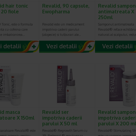
id hair tonic
Revalid, 90 capsule,
Revalid sampon
 20 fiole
Ewopharma
antimatreata X
250ml
 Tonic, este o formula
Revalid este un medicament
Samponul antimatreata
nta cu cofeina care
impotriva caderii parului
Revalid® reface echilibru
ste imbatranirea…
(alopecie) si tulburari ale…
natural al scalpului, red
id masca
Revalid ser
Revalid sampon
atoare X 150ml
impotriva caderii
impotriva caderi
parului X 50 ml
parului X 200 m
paratoare Revalid® este
Revalid® Regrowth Serum cu
Revalid® Stimulating S
ment intensiv pentru
3% Redensyl ® reactiveaza
este un sampon impotriva