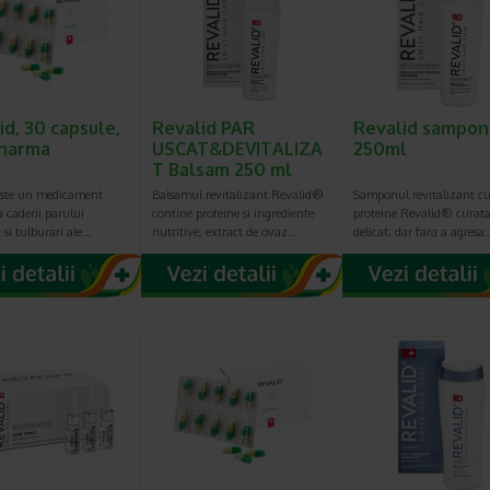
id, 30 capsule,
Revalid PAR
Revalid sampon
harma
USCAT&DEVITALIZA
250ml
T Balsam 250 ml
este un medicament
Balsamul revitalizant Revalid®
Samponul revitalizant c
 caderii parului
contine proteine si ingrediente
proteine Revalid® curat
) si tulburari ale…
nutritive, extract de ovaz…
delicat, dar fara a agresa