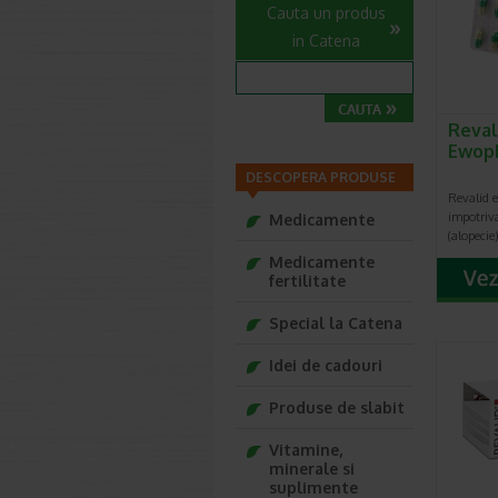
Cauta un produs
in Catena
Reval
Ewop
DESCOPERA PRODUSE
Revalid 
impotriva
Medicamente
(alopecie
Medicamente
fertilitate
Special la Catena
Idei de cadouri
Produse de slabit
Vitamine,
minerale si
suplimente