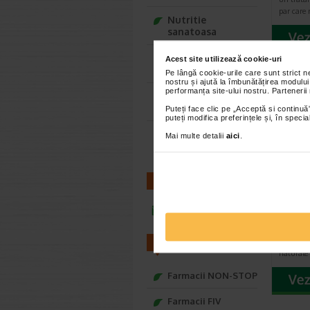
par care 
Nutritie
sanatoasa
Ce Oftapic ti se
Acest site utilizează cookie-uri
potriveste
Pe lângă cookie-urile care sunt strict 
nostru și ajută la îmbunătățirea modului
performanța site-ului nostru. Partenerii
Adora – Adorabili
din prima clipa
Puteți face clic pe „Acceptă si continuă”
puteți modifica preferințele și, în spec
Seturi cadou
Mai multe detalii
aici
.
Baylis&Harding
CONTACT
Reval
Compl
infoline@catena.ro
capsu
Revalid 
minerale,
FARMACII
naturale
Farmacii NON-STOP
Farmacii FIV