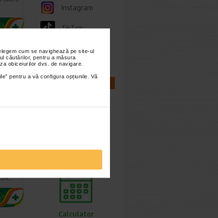
Instagram
TikTok
Whatsapp
nțelegem cum se navighează pe site-ul
ul căutărilor, pentru a măsura
za obiceiurilor dvs. de navigare.
ile” pentru a vă configura opțiunile. Vă
CALCULATOARE
ing
ml
Calculator
sarcina
ire
novator
 care…
Calculator