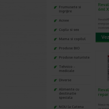
Reval
Frumusete si
6ml X
ingrijire
Revalid®
Acnee
energiza
incetine
Cuplu si sex
Mama si copilul
Produse BIO
Produse naturiste
Tehnico -
medicale
Diverse
Alimente cu
Reval
destinatie
repar
speciala
Masca re
NOU la Catena
un trata