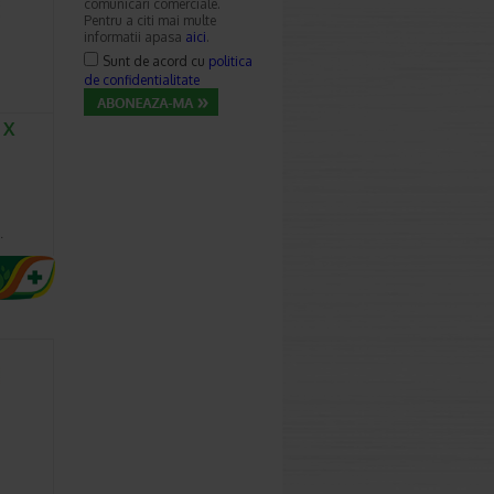
comunicari comerciale.
Pentru a citi mai multe
informatii apasa
aici
.
Sunt de acord cu
politica
de confidentialitate
 X
u
a
…