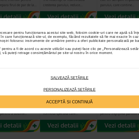
repara firul de par de la…
cresterea parului, reduce…
parului, care contine…
necesare pentru funcționarea acestui site web, folosim cookie-uri care ne ajută să î
 în care funcționează site-ul, de exemplu, făcând rezultatele să fie mai exacte în caz
 noștri folosesc instrumente de urmărire pentru a oferi publicitate personalizată pe ba
 pentru a fi de acord cu aceste utilizări sau puteți face clic pe „Personalizează setăr
ial, vă puteți retrage consimțământul pe site-ul nostru în orice moment.
SALVEAZĂ SETĂRILE
id Hair
Revalid Anti-Aging
Revalid Anti-Ag
ex, 180
Fluid X 100ml
Shampoo X 200
PERSONALIZEAZĂ SETĂRILE
le, Ewopharma
ACCEPTĂ SI CONTINUĂ
contine vitamine,
Fluidul anti-imbatranire pentru
Samponul anti-imbatran
 aminoacizi si extracte
par Revalid este un produs cu o
Revalid este un produs i
 pentru a sustine…
formula speciala care…
pentru ingrijirea parului