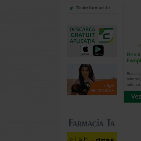
Toate farmaciile
Reval
Ewop
Revalid 
minerale,
naturale