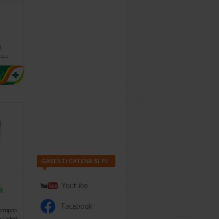
l
uce…
GASESTI CATENA SI PE
Youtube
i
l
Facebook
hampoo
 caderii