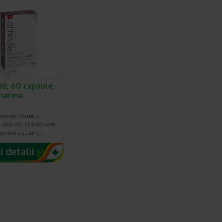
id, 60 capsule,
harma
contine vitamine,
 aminoacizi si extracte
 pentru a sustine…