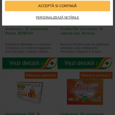
ACCEPTĂ SI CONTINUĂ
PERSONALIZEAZĂ SETĂRILE
Uridinamic, 30 comprimate
Ferofort fier micronizat, 30
filmate, BENESIO
capsule moi, Benesio
Supliment alimentar cu o formula
Benesio Ferofort este un supliment
complexa, ce combina magneziu,
alimentar care combina fier
acid alfa-lipoic, uridina, citidina…
micronizat, vitamina C si acid…
Plătești 2, primești 3
Plătești 2, primești 3
ImunoSuport 1000, 30
Cardioforte, 20 comprimate