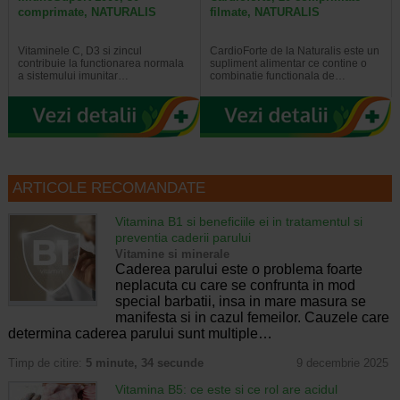
comprimate, NATURALIS
filmate, NATURALIS
Vitaminele C, D3 si zincul
CardioForte de la Naturalis este un
contribuie la functionarea normala
supliment alimentar ce contine o
a sistemului imunitar…
combinatie functionala de…
ARTICOLE RECOMANDATE
Vitamina B1 si beneficiile ei in tratamentul si
preventia caderii parului
Vitamine si minerale
Caderea parului este o problema foarte
neplacuta cu care se confrunta in mod
special barbatii, insa in mare masura se
manifesta si in cazul femeilor. Cauzele care
determina caderea parului sunt multiple…
Timp de citire:
5 minute, 34 secunde
9 decembrie 2025
Vitamina B5: ce este si ce rol are acidul