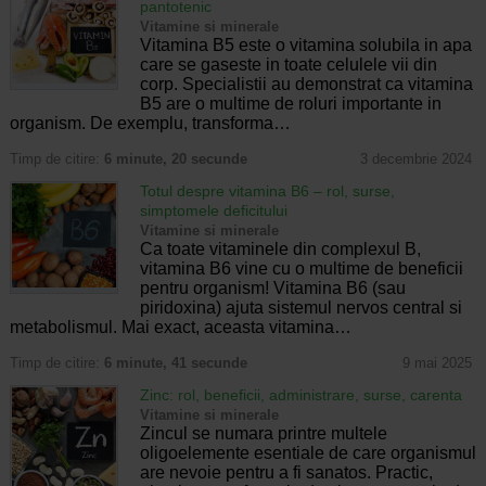
pantotenic
Vitamine si minerale
Vitamina B5 este o vitamina solubila in apa
care se gaseste in toate celulele vii din
corp. Specialistii au demonstrat ca vitamina
B5 are o multime de roluri importante in
organism. De exemplu, transforma…
Timp de citire:
6 minute, 20 secunde
3 decembrie 2024
Totul despre vitamina B6 – rol, surse,
simptomele deficitului
Vitamine si minerale
Ca toate vitaminele din complexul B,
vitamina B6 vine cu o multime de beneficii
pentru organism! Vitamina B6 (sau
piridoxina) ajuta sistemul nervos central si
metabolismul. Mai exact, aceasta vitamina…
Timp de citire:
6 minute, 41 secunde
9 mai 2025
Zinc: rol, beneficii, administrare, surse, carenta
Vitamine si minerale
Zincul se numara printre multele
oligoelemente esentiale de care organismul
are nevoie pentru a fi sanatos. Practic,