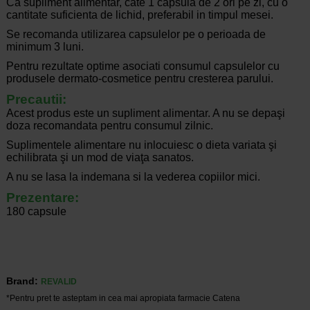
Ca supliment alimentar, cate 1 capsula de 2 ori pe zi, cu o
cantitate suficienta de lichid, preferabil in timpul mesei.
Se recomanda utilizarea capsulelor pe o perioada de
minimum 3 luni.
Pentru rezultate optime asociati consumul capsulelor cu
produsele dermato-cosmetice pentru cresterea parului.
Precautii:
Acest produs este un supliment alimentar. A nu se depaşi
doza recomandata pentru consumul zilnic.
Suplimentele alimentare nu inlocuiesc o dieta variata şi
echilibrata şi un mod de viaţa sanatos.
A nu se lasa la indemana si la vederea copiilor mici.
Prezentare:
180 capsule
Brand:
REVALID
*Pentru pret te asteptam in cea mai apropiata farmacie Catena