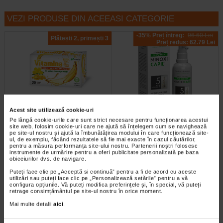
VEZI PRODUSE DIN ACEEASI CATEGORIE
-35% Preț întreg:
96.60 Lei
Plătești 2, primești 3
Preț redus: 62.79 Lei
Acest site utilizează cookie-uri
Vitamina E 400 UI, 30 capsule,
Minoxicapil Women spray, 60
Pe lângă cookie-urile care sunt strict necesare pentru funcționarea acestui
Benesio
ml, Doctor Fiterman
site web, folosim cookie-uri care ne ajută să înțelegem cum se navighează
pe site-ul nostru și ajută la îmbunătățirea modului în care funcționează site-
ul, de exemplu, făcând rezultatele să fie mai exacte în cazul căutărilor,
Benesio Vitamina E 400 U.I. este
Doctor Fiterman MINOXICAPIL
pentru a măsura performanța site-ului nostru. Partenerii noștri folosesc
un supliment alimentar sub forma
WOMEN spray are actiune multipla
instrumente de urmărire pentru a oferi publicitate personalizată pe baza
de capsule moi, care combina…
impotriva caderii parului. Potrivit…
obiceiurilor dvs. de navigare.
Puteți face clic pe „Acceptă si continuă” pentru a fi de acord cu aceste
utilizări sau puteți face clic pe „Personalizează setările” pentru a vă
configura opțiunile. Vă puteți modifica preferințele și, în special, vă puteți
retrage consimțământul pe site-ul nostru în orice moment.
Plătești 2, primești 3
Plătești 2, primești 3
Mai multe detalii
aici
.