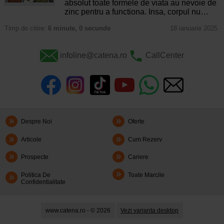
absolut toate formele de viata au nevoie de
zinc pentru a functiona. Insa, corpul nu…
Timp de citire:
6 minute, 0 secunde
18 ianuarie 2025
infoline@catena.ro
CallCenter
Despre Noi
Oferte
Articole
Cum Rezerv
Prospecte
Cariere
Politica De
Toate Marcile
Confidentialitate
www.catena.ro - © 2026
Vezi varianta desktop