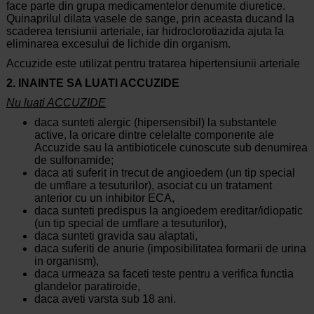
face parte din grupa medicamentelor denumite diuretice.
Quinaprilul dilata vasele de sange, prin aceasta ducand la
scaderea tensiunii arteriale, iar hidroclorotiazida ajuta la
eliminarea excesului de lichide din organism.
Accuzide este utilizat pentru tratarea hipertensiunii arteriale
2. INAINTE SA LUATI ACCUZIDE
Nu luati ACCUZIDE
daca sunteti alergic (hipersensibil) la substantele
active, la oricare dintre celelalte componente ale
Accuzide sau la antibioticele cunoscute sub denumirea
de sulfonamide;
daca ati suferit in trecut de angioedem (un tip special
de umflare a tesuturilor), asociat cu un tratament
anterior cu un inhibitor ECA,
daca sunteti predispus la angioedem ereditar/idiopatic
(un tip special de umflare a tesuturilor),
daca sunteti gravida sau alaptati,
daca suferiti de anurie (imposibilitatea formarii de urina
in organism),
daca urmeaza sa faceti teste pentru a verifica functia
glandelor paratiroide,
daca aveti varsta sub 18 ani.