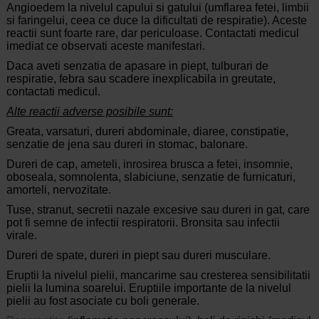
Angioedem la nivelul capului si gatului (umflarea fetei, limbii
si faringelui, ceea ce duce la dificultati de respiratie). Aceste
reactii sunt foarte rare, dar periculoase. Contactati medicul
imediat ce observati aceste manifestari.
Daca aveti senzatia de apasare in piept, tulburari de
respiratie, febra sau scadere inexplicabila in greutate,
contactati medicul.
Alte reactii adverse posibile sunt:
Greata, varsaturi, dureri abdominale, diaree, constipatie,
senzatie de jena sau dureri in stomac, balonare.
Dureri de cap, ameteli, inrosirea brusca a fetei, insomnie,
oboseala, somnolenta, slabiciune, senzatie de furnicaturi,
amorteli, nervozitate.
Tuse, stranut, secretii nazale excesive sau dureri in gat, care
pot fi semne de infectii respiratorii. Bronsita sau infectii
virale.
Dureri de spate, dureri in piept sau dureri musculare.
Eruptii la nivelul pielii, mancarime sau cresterea sensibilitatii
pielii la lumina soarelui. Eruptiile importante de la nivelul
pielii au fost asociate cu boli generale.