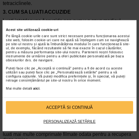
tetraciclinele.
3. CUM SA LUATI ACCUZIDE
Luati intotdeauna Accuzide asa cum v-a spus medicul
dumneavoastra. Trebuie sa discutati cu medicul
Acest site utilizează cookie-uri
dumneavoastra sau cu farmacistul daca nu sunteti sigur.
Pe lângă cookie-urile care sunt strict necesare pentru funcționarea acestui
Doza obisnuita este de un comprimat filmat pe zi. Daca este
site web, folosim cookie-uri care ne ajută să înțelegem cum se navighează
necesar, medicul poate decide cresterea dozei, prin
pe site-ul nostru și ajută la îmbunătățirea modului în care funcționează site-
prescrierea comprimatelor de Accuzide Forte sau Accuzide
ul, de exemplu, făcând rezultatele să fie mai exacte în cazul căutărilor,
pentru a măsura performanța site-ului nostru. Partenerii noștri folosesc
Forte Plus. Daca aveti impresia ca efectul Accuzide este
instrumente de urmărire pentru a oferi publicitate personalizată pe baza
prea puternic sau prea slab, spuneti medicului
obiceiurilor dvs. de navigare.
dumneavoastra sau farmacistului.
Puteți face clic pe „Acceptă si continuă” pentru a fi de acord cu aceste
utilizări sau puteți face clic pe „Personalizează setările” pentru a vă
Comprimatele se inghit cu o cantitate suficienta de apa.
configura opțiunile. Vă puteți modifica preferințele și, în special, vă puteți
retrage consimțământul pe site-ul nostru în orice moment.
Este bine sa luati comprimatele la aceeasi ora din zi.
Mai multe detalii
aici
.
Daca luati mai mult decat trebuie din ACCUZIDE
Daca luati prea multe comprimate filmate anuntati medicul
sau adresati-va imediat celui mai apropiat spital.
ACCEPTĂ SI CONTINUĂ
Daca uitati sa luati ACCUZIDE
PERSONALIZEAZĂ SETĂRILE
Luati urmatorul comprimat filmat imediat ce va amintiti; daca
este momentul urmatoarei doze, luati doar aceasta doza: nu
luati mai multe comprimate filmate odata pentru a recupera