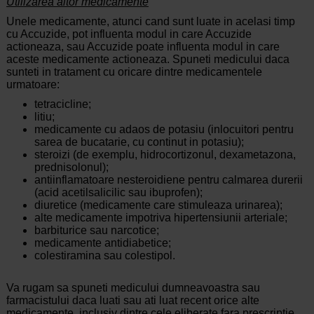
Utilizarea altor medicamente
Unele medicamente, atunci cand sunt luate in acelasi timp
cu Accuzide, pot influenta modul in care Accuzide
actioneaza, sau Accuzide poate influenta modul in care
aceste medicamente actioneaza. Spuneti medicului daca
sunteti in tratament cu oricare dintre medicamentele
urmatoare:
tetracicline;
litiu;
medicamente cu adaos de potasiu (inlocuitori pentru
sarea de bucatarie, cu continut in potasiu);
steroizi (de exemplu, hidrocortizonul, dexametazona,
prednisolonul);
antiinflamatoare nesteroidiene pentru calmarea durerii
(acid acetilsalicilic sau ibuprofen);
diuretice (medicamente care stimuleaza urinarea);
alte medicamente impotriva hipertensiunii arteriale;
barbiturice sau narcotice;
medicamente antidiabetice;
colestiramina sau colestipol.
Va rugam sa spuneti medicului dumneavoastra sau
farmacistului daca luati sau ati luat recent orice alte
medicamente, inclusiv dintre cele eliberate fara prescriptie