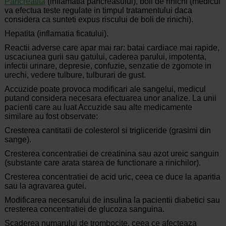
Pancreatita
(inflamatia pancreasului), boli de rinichi (medicul
va efectua teste regulate in timpul tratamentului daca
considera ca sunteti expus riscului de boli de rinichi).
Hepatita (inflamatia ficatului).
Reactii adverse care apar mai rar: batai cardiace mai rapide,
uscaciunea gurii sau gatului, caderea parului, impotenta,
infectii urinare, depresie, confuzie, senzatie de zgomote in
urechi, vedere tulbure, tulburari de gust.
Accuzide poate provoca modificari ale sangelui, medicul
putand considera necesara efectuarea unor analize. La unii
pacienti care au luat Accuzide sau alte medicamente
similare au fost observate:
Cresterea cantitatii de colesterol si trigliceride (grasimi din
sange).
Cresterea concentratiei de creatinina sau azot ureic sanguin
(substante care arata starea de functionare a rinichilor).
Cresterea concentratiei de acid uric, ceea ce duce la aparitia
sau la agravarea gutei.
Modificarea necesarului de insulina la pacientii diabetici sau
cresterea concentratiei de glucoza sanguina.
Scaderea numarului de trombocite, ceea ce afecteaza