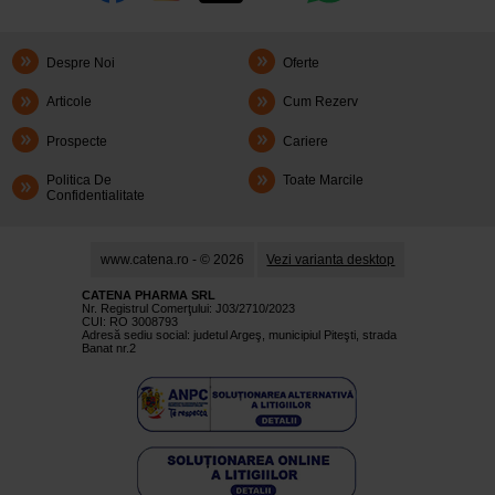
Despre Noi
Oferte
Articole
Cum Rezerv
Prospecte
Cariere
Politica De
Toate Marcile
Confidentialitate
www.catena.ro - © 2026
Vezi varianta desktop
CATENA PHARMA SRL
Nr. Registrul Comerţului: J03/2710/2023
CUI: RO 3008793
Adresă sediu social: judetul Argeş, municipiul Piteşti, strada
Banat nr.2