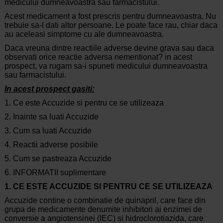
medicului dumneavoastra sau farmacistului.
Acest medicament a fost prescris pentru dumneavoastra. Nu
trebuie sa-l dati altor persoane. Le poate face rau, chiar daca
au aceleasi simptome cu ale dumneavoastra.
Daca vreuna dintre reactiile adverse devine grava sau daca
observati orice reactie adversa nementionat? in acest
prospect, va rugam sa-i spuneti medicului dumneavoastra
sau farmacistului.
In acest prospect gasiti:
1. Ce este Accuzide si pentru ce se utilizeaza
2. Inainte sa luati Accuzide
3. Cum sa luati Accuzide
4. Reactii adverse posibile
5. Cum se pastreaza Accuzide
6. INFORMATII suplimentare
1. CE ESTE ACCUZIDE SI PENTRU CE SE UTILIZEAZA
Accuzide contine o combinatie de quinapril, care face din
grupa de medicamente denumite inhibitori ai enzimei de
conversie a angiotensinei (IEC) si hidroclorotiazida, care