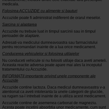
medicala.
Folosirea ACCUZIDE cu alimente si bauturi
Accuzide poate fi administrat indiferent de orarul meselor.
Sarcina si alaptarea
Accuzide nu trebuie luat in timpul sarcinii sau in timpul
perioadei de alaptare.
Adresati-va medicului dumneavoastra sau farmacistului
pentru recomandari inainte de a lua orice medicament.
Conducerea vehiculelor si folosirea utilajelor
Nu conduceti vehicule si nu folositi utilaje daca aveti ameteli.
Aceasta reactie adversa poate apare mai ales la inceputul
tratamentului cu Accuzide.
INFORMATII importante privind unele componente ale
Accuzide
Accuzide contine lactoza. Daca medicul dumneavoastra v-a
atentionat ca aveti intoleranta la unele categorii de glucide,
va rugam sa-l intrebati inainte de a utiliza acest medicament
.
Accuzide contine de asemenea carbonat de magneziu.
Acesta poate incetini absorbtia unor medicamente, cum sunt