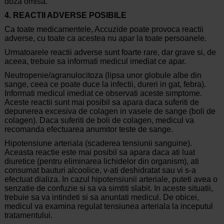
doza omisa.
4. REACTII ADVERSE POSIBILE
Ca toate medicamentele, Accuzide poate provoca reactii
adverse, cu toate ca acestea nu apar la toate persoanele.
Urmatoarele reactii adverse sunt foarte rare, dar grave si, de
aceea, trebuie sa informati medicul imediat ce apar.
Neutropenie/agranulocitoza (lipsa unor globule albe din
sange, ceea ce poate duce la infectii, dureri in gat, febra).
Informati medicul imediat ce observati aceste simptome.
Aceste reactii sunt mai posibil sa apara daca suferiti de
depunerea excesiva de colagen in vasele de sange (boli de
colagen). Daca suferiti de boli de colagen, medicul va
recomanda efectuarea anumitor teste de sange.
Hipotensiune arteriala (scaderea tensiunii sanguine).
Aceasta reactie este mai posibil sa apara daca ati luat
diuretice (pentru eliminarea lichidelor din organism), ati
consumat bauturi alcoolice, v-ati deshidratat sau vi s-a
efectuat dializa. In cazul hipotensiunii arteriale, puteti avea o
senzatie de confuzie si sa va simtiti slabit. In aceste situatii,
trebuie sa va intindeti si sa anuntati medicul. De obicei,
medicul va examina regulat tensiunea arteriala la inceputul
tratamentului.