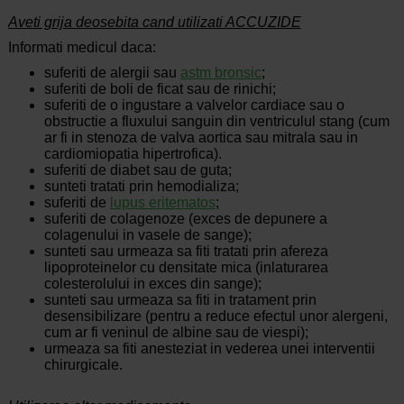
Aveti grija deosebita cand utilizati ACCUZIDE
Informati medicul daca:
suferiti de alergii sau
astm bronsic
;
suferiti de boli de ficat sau de rinichi;
suferiti de o ingustare a valvelor cardiace sau o
obstructie a fluxului sanguin din ventriculul stang (cum
ar fi in stenoza de valva aortica sau mitrala sau in
cardiomiopatia hipertrofica).
suferiti de diabet sau de guta;
sunteti tratati prin hemodializa;
suferiti de
lupus eritematos
;
suferiti de colagenoze (exces de depunere a
colagenului in vasele de sange);
sunteti sau urmeaza sa fiti tratati prin afereza
lipoproteinelor cu densitate mica (inlaturarea
colesterolului in exces din sange);
sunteti sau urmeaza sa fiti in tratament prin
desensibilizare (pentru a reduce efectul unor alergeni,
cum ar fi veninul de albine sau de viespi);
urmeaza sa fiti anesteziat in vederea unei interventii
chirurgicale.