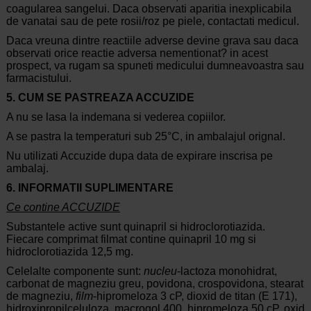
coagularea sangelui. Daca observati aparitia inexplicabila
de vanatai sau de pete rosii/roz pe piele, contactati medicul.
Daca vreuna dintre reactiile adverse devine grava sau daca
observati orice reactie adversa nementionat? in acest
prospect, va rugam sa spuneti medicului dumneavoastra sau
farmacistului.
5. CUM SE PASTREAZA ACCUZIDE
A nu se lasa la indemana si vederea copiilor.
A se pastra la temperaturi sub 25°C, in ambalajul orignal.
Nu utilizati Accuzide dupa data de expirare inscrisa pe
ambalaj.
6. INFORMATII SUPLIMENTARE
Ce contine ACCUZIDE
Substantele active sunt quinapril si hidroclorotiazida.
Fiecare comprimat filmat contine quinapril 10 mg si
hidroclorotiazida 12,5 mg.
Celelalte componente sunt:
nucleu
-lactoza monohidrat,
carbonat de magneziu greu, povidona, crospovidona, stearat
de magneziu,
film
-hipromeloza 3 cP, dioxid de titan (E 171),
hidroxipropilceluloza, macrogol 400, hipromeloza 50 cP, oxid