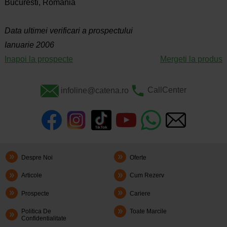
Bucuresti, Romania
Data ultimei verificari a prospectului
Ianuarie 2006
Inapoi la prospecte
Mergeti la produs
infoline@catena.ro
CallCenter
Despre Noi
Oferte
Articole
Cum Rezerv
Prospecte
Cariere
Politica De
Toate Marcile
Confidentialitate