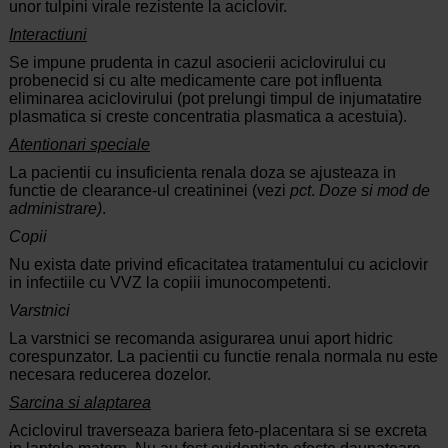
unor tulpini virale rezistente la aciclovir.
Interactiuni
Se impune prudenta in cazul asocierii aciclovirului cu
probenecid si cu alte medicamente care pot influenta
eliminarea aciclovirului (pot prelungi timpul de injumatatire
plasmatica si creste concentratia plasmatica a acestuia).
Atentionari speciale
La pacientii cu insuficienta renala doza se ajusteaza in
functie de clearance-ul creatininei (vezi
pct
.
Doze si mod de
administrare)
.
Copii
Nu exista date privind eficacitatea tratamentului cu aciclovir
in infectiile cu VVZ la copiii imunocompetenti.
Varstnici
La varstnici se recomanda asigurarea unui aport hidric
corespunzator. La pacientii cu functie renala normala nu este
necesara reducerea dozelor.
Sarcina si alaptarea
Aciclovirul traverseaza bariera feto-placentara si se excreta