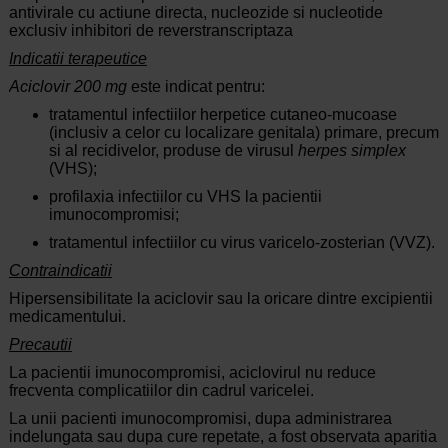
antivirale cu actiune directa, nucleozide si nucleotide
exclusiv inhibitori de reverstranscriptaza
Indicatii terapeutice
Aciclovir 200 mg
este indicat pentru:
tratamentul infectiilor herpetice cutaneo-mucoase
(inclusiv a celor cu localizare genitala) primare, precum
si al recidivelor, produse de virusul
herpes simplex
(VHS);
profilaxia infectiilor cu VHS la pacientii
imunocompromisi;
tratamentul infectiilor cu virus varicelo-zosterian (VVZ).
Contraindicatii
Hipersensibilitate la aciclovir sau la oricare dintre excipientii
medicamentului.
Precautii
La pacientii imunocompromisi, aciclovirul nu reduce
frecventa complicatiilor din cadrul varicelei.
La unii pacienti imunocompromisi, dupa administrarea
indelungata sau dupa cure repetate, a fost observata aparitia