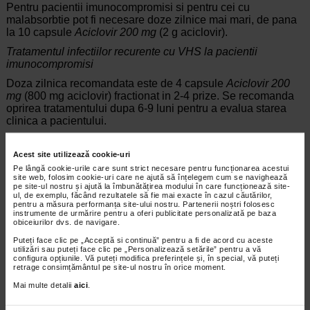
Pentru pacientii imunocompromisi si pentru cei cu
malabsorbtie pot fi necesare doze zilnice mai mari, de pana
la 10 capsule
Aciclovir 200 mg
(2 g aciclovir).
Tratamentul infectiilor recurente cu VHS la pacientii
imunocompromisi
Doza zilnica recomandata este de 4 capsule
Aciclovir 200
mg
(800 mg aciclovir) fractionat in 2-4 prize. Se recomanda
oprirea tratamentului dupa 6-9 luni pentru a evalua starea
clinica a pacientului.
Profilaxia infectiilor cu VHS la pacientii imunocompromisi
Acest site utilizează cookie-uri
Doza zilnica recomandata este de 4 capsule
Aciclovir 200
Pe lângă cookie-urile care sunt strict necesare pentru funcționarea acestui
mg
(800 mg aciclovir), fractionat in 4 prize. In infectiile
site web, folosim cookie-uri care ne ajută să înțelegem cum se navighează
severe, la pacientii cu imunodeficienta severa sau in caz de
pe site-ul nostru și ajută la îmbunătățirea modului în care funcționează site-
ul, de exemplu, făcând rezultatele să fie mai exacte în cazul căutărilor,
malabsorbtie pot fi necesare doze zilnice de 8 capsule
pentru a măsura performanța site-ului nostru. Partenerii noștri folosesc
Aciclovir 200 mg
(1,6 g aciclovir), fractionat in 4 prize; in
instrumente de urmărire pentru a oferi publicitate personalizată pe baza
aceste cazuri se poate lua in considerare administrarea
obiceiurilor dvs. de navigare.
aciclovirului parenteral. Durata tratamentului profilactic se
Puteți face clic pe „Acceptă si continuă” pentru a fi de acord cu aceste
stabileste in functie de perioada in care pacientul este expus
utilizări sau puteți face clic pe „Personalizează setările” pentru a vă
riscului de infectie cu VHS.
configura opțiunile. Vă puteți modifica preferințele și, în special, vă puteți
retrage consimțământul pe site-ul nostru în orice moment.
Tratamentul infectiilor cu virus varicelo-zosterian
Mai multe detalii
aici
.
Doza zilnica recomandata este de 20 capsule
Aciclovir 200