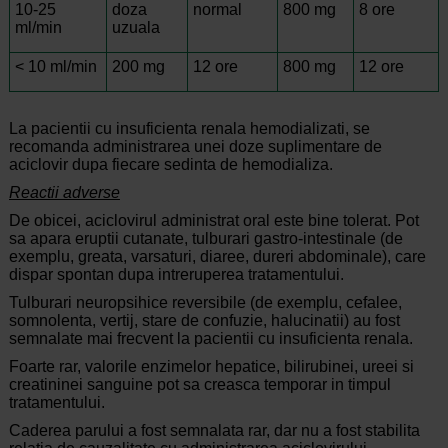
10-25
doza
normal
800 mg
8 ore
ml/min
uzuala
< 10 ml/min
200 mg
12 ore
800 mg
12 ore
La pacientii cu insuficienta renala hemodializati, se
recomanda administrarea unei doze suplimentare de
aciclovir dupa fiecare sedinta de hemodializa.
Reactii adverse
De obicei, aciclovirul administrat oral este bine tolerat. Pot
sa apara eruptii cutanate, tulburari gastro-intestinale (de
exemplu, greata, varsaturi, diaree, dureri abdominale), care
dispar spontan dupa intreruperea tratamentului.
Tulburari neuropsihice reversibile (de exemplu, cefalee,
somnolenta, vertij, stare de confuzie, halucinatii) au fost
semnalate mai frecvent la pacientii cu insuficienta renala.
Foarte rar, valorile enzimelor hepatice, bilirubinei, ureei si
creatininei sanguine pot sa creasca temporar in timpul
tratamentului.
Caderea parului a fost semnalata rar, dar nu a fost stabilita