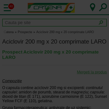
40
Catena
Prospecte
Aciclovir 200 mg x 20 comprimate LARO
Aciclovir 200 mg x 20 comprimate LARO
Prospect Aciclovir 200 mg x 20 comprimate
LARO
Mergeti la produs
Compozitie
O capsula contine aciclovir 200 mg si excipienti:
continutul
capsulei
: amidon de porumb, stearat de magneziu;
capsula
:
dioxid de titan (E 171), azorubine carmoisine (E 122), Sunset
Yellow FCF (E 110), gelatina.
Grupa farmacoterapeutica: antivirale de uz sistemic;