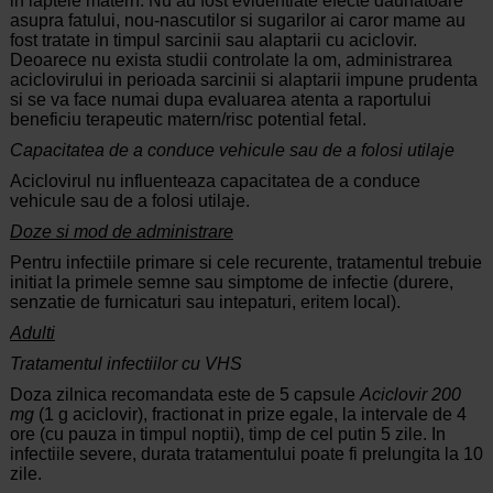
in laptele matern. Nu au fost evidentiate efecte daunatoare
asupra fatului, nou-nascutilor si sugarilor ai caror mame au
fost tratate in timpul sarcinii sau alaptarii cu aciclovir.
Deoarece nu exista studii controlate la om, administrarea
aciclovirului in perioada sarcinii si alaptarii impune prudenta
si se va face numai dupa evaluarea atenta a raportului
beneficiu terapeutic matern/risc potential fetal.
Capacitatea de a conduce vehicule sau de a folosi utilaje
Aciclovirul nu influenteaza capacitatea de a conduce
vehicule sau de a folosi utilaje.
Doze si mod de administrare
Pentru infectiile primare si cele recurente, tratamentul trebuie
initiat la primele semne sau simptome de infectie (durere,
senzatie de furnicaturi sau intepaturi, eritem local).
Adulti
Tratamentul infectiilor cu VHS
Doza zilnica recomandata este de 5 capsule
Aciclovir 200
mg
(1 g aciclovir), fractionat in prize egale, la intervale de 4
ore (cu pauza in timpul noptii), timp de cel putin 5 zile. In
infectiile severe, durata tratamentului poate fi prelungita la 10
zile.