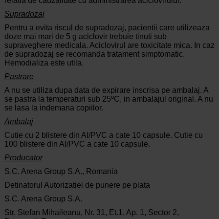
relatia de cauzalitate cu administrarea aciclovirului.
Supradozaj
Pentru a evita riscul de supradozaj, pacientii care utilizeaza
doze mai mari de 5 g aciclovir trebuie tinuti sub
supraveghere medicala. Aciclovirul are toxicitate mica. In caz
de supradozaj se recomanda tratament simptomatic.
Hemodializa este utila.
Pastrare
A nu se utiliza dupa data de expirare inscrisa pe ambalaj. A
se pastra la temperaturi sub 25ºC, in ambalajul original. A nu
se lasa la indemana copiilor.
Ambalaj
Cutie cu 2 blistere din Al/PVC a cate 10 capsule. Cutie cu
100 blistere din Al/PVC a cate 10 capsule.
Producator
S.C. Arena Group S.A., Romania
Detinatorul Autorizatiei de punere pe piata
S.C. Arena Group S.A.
Str. Stefan Mihaileanu, Nr. 31, Et.1, Ap. 1, Sector 2,