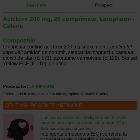
Descriere
Prospect
Aciclovir 200 mg, 20 comprimate, Laropharm -
Catena
Compozitie
O capsula contine aciclovir 200 mg si excipienti:
continutul
capsulei
: amidon de porumb, stearat de magneziu;
capsula
:
dioxid de titan (E 171), azorubine carmoisine (E 122), Sunset
Yellow FCF (E 110), gelatina.
Producator:
LAROPHARM
*Pentru pret te asteptam in cea mai apropiata farmacie Catena
CELE MAI RECENTE ARTICOLE
Cum sa va dezvoltati inteligenta emotionala:
metode prin care va puteti imbunatati EQ-ul
Boli neurologice si psihice
Inteligenta emotionala (EQ) se refera la
capacitatea de a identifica si gestiona