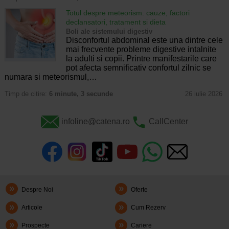
Totul despre meteorism: cauze, factori
declansatori, tratament si dieta
Boli ale sistemului digestiv
Disconfortul abdominal este una dintre cele
mai frecvente probleme digestive intalnite
la adulti si copii. Printre manifestarile care
pot afecta semnificativ confortul zilnic se
numara si meteorismul,…
Timp de citire:
6 minute, 3 secunde
26 iulie 2026
infoline@catena.ro
CallCenter
Despre Noi
Oferte
Articole
Cum Rezerv
Prospecte
Cariere