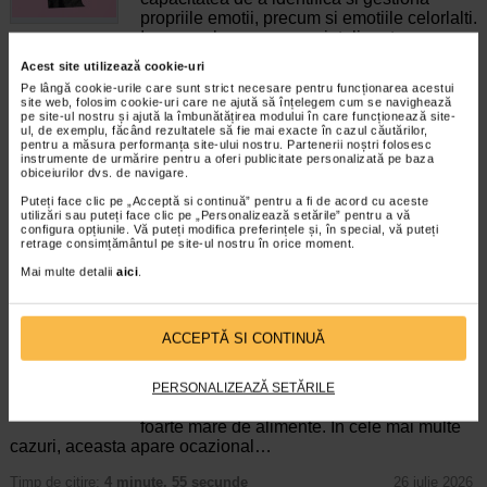
propriile emotii, precum si emotiile celorlalti.
In general, se spune ca inteligenta
emotionala cuprinde cateva abilitati:…
Acest site utilizează cookie-uri
Pe lângă cookie-urile care sunt strict necesare pentru funcționarea acestui
Timp de citire:
4 minute, 39 secunde
6 august 2026
site web, folosim cookie-uri care ne ajută să înțelegem cum se navighează
pe site-ul nostru și ajută la îmbunătățirea modului în care funcționează site-
Enurezis: cauze, factori declansatori si solutii
ul, de exemplu, făcând rezultatele să fie mai exacte în cazul căutărilor,
Sistem urinar
pentru a măsura performanța site-ului nostru. Partenerii noștri folosesc
instrumente de urmărire pentru a oferi publicitate personalizată pe baza
Enurezisul este termenul medical pentru
obiceiurilor dvs. de navigare.
pierderea accidentala de urina, de obicei in
timpul somnului. Este o afectiune frecventa
Puteți face clic pe „Acceptă si continuă” pentru a fi de acord cu aceste
utilizări sau puteți face clic pe „Personalizează setările” pentru a vă
atat in randul copiilor, cat si al adultilor.
configura opțiunile. Vă puteți modifica preferințele și, în special, vă puteți
Enurezisul este considerat…
retrage consimțământul pe site-ul nostru în orice moment.
Mai multe detalii
aici
.
Timp de citire:
4 minute, 32 secunde
28 iulie 2026
Senzatia de prea plin: cand indica o afectiune si
cum o tratati
ACCEPTĂ SI CONTINUĂ
Boli ale sistemului digestiv
Multi oameni au experimentat macar o data
dupa masa o senzatie de prea plin, chiar si
PERSONALIZEAZĂ SETĂRILE
atunci cand nu au consumat o cantitate
foarte mare de alimente. In cele mai multe
cazuri, aceasta apare ocazional…
Timp de citire:
4 minute, 55 secunde
26 iulie 2026