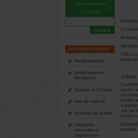
Cauta un produs
in Catena
Forma f
Concentr
Ambalaj -
Valabili
DESCOPERA PRODUSE
Cititi cu
medicam
Medicamente
Medicamente
Indicatii
fertilitate
Cavinton
Special la Catena
pentru a
circulat
pentru a
Idei de cadouri
tratamen
sau pent
Produse de slabit
contine 
Excipient
Vitamine,
porumb,
minerale si
suplimente