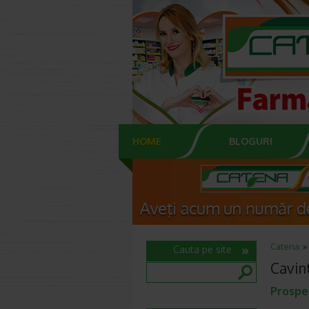
HOME
BLOGURI
Catena
Cauta pe site
Cavin
Prospec