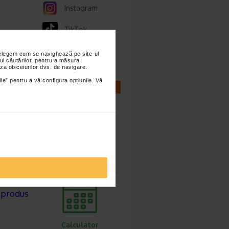
Instagram
TikTok
Whatsapp
tare.
nțelegem cum se navighează pe site-ul
ul căutărilor, pentru a măsura
za obiceiurilor dvs. de navigare.
ile” pentru a vă configura opțiunile. Vă
CALCULATOARE
Calculator
sarcina
 produs
Calculator