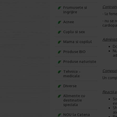
Contraind
Frumusete si
ingrijire
- la fem
- nu se 
Acnee
cardiopa
Cuplu si sex
Administ
Mama si copilul
Do
Nu
Produse BIO
ad
Produse naturiste
Compozit
Tehnico -
medicale
Un compr
Diverse
Reactii 
Alimente cu
Si
destinatie
ex
speciala
SN
al
NOU la Catena
Re