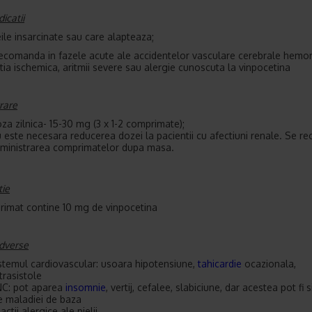
icatii
eile insarcinate sau care alapteaza;
recomanda in fazele acute ale accidentelor vasculare cerebrale hemor
tia ischemica, aritmii severe sau alergie cunoscuta la vinpocetina
rare
za zilnica- 15-30 mg (3 x 1-2 comprimate);
 este necesara reducerea dozei la pacientii cu afectiuni renale. Se 
ministrarea comprimatelor dupa masa.
ie
imat contine 10 mg de vinpocetina
adverse
stemul cardiovascular: usoara hipotensiune,
tahicardie
ocazionala,
trasistole
C: pot aparea
insomnie
, vertij, cefalee, slabiciune, dar acestea pot f
e maladiei de baza
actii alergice ale pielii