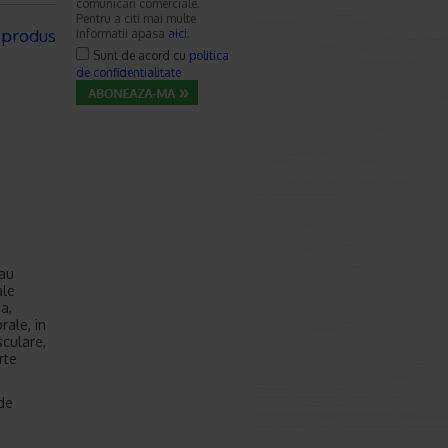
comunicari comerciale.
Pentru a citi mai multe
 produs
informatii apasa
aici
.
Sunt de acord cu
politica
de confidentialitate
sau
ale
a,
rale, in
sculare,
rte
 de