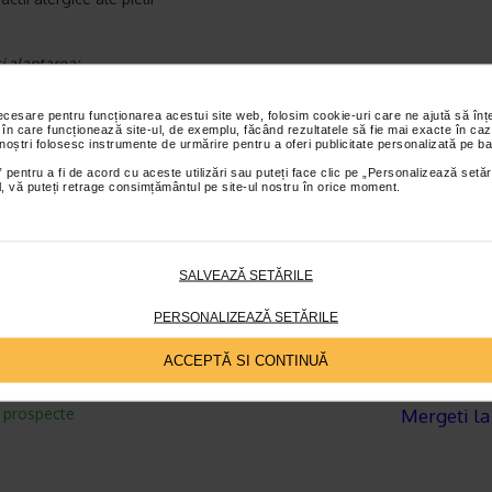
i alaptarea:
te contraindicata administrarea Cavinton in perioada de sarcina;
 recomanda evitarea administrarii medicamentului in perioada de alap
necesare pentru funcționarea acestui site web, folosim cookie-uri care ne ajută să î
 în care funcționează site-ul, de exemplu, făcând rezultatele să fie mai exacte în caz
 noștri folosesc instrumente de urmărire pentru a oferi publicitate personalizată pe ba
 pentru a fi de acord cu aceste utilizări sau puteți face clic pe „Personalizează setăr
re ambalaj
ial, vă puteți retrage consimțământul pe site-ul nostru în orice moment.
rimate
astreaza Cavinton® Forte?
SALVEAZĂ SETĂRILE
tra la temperaturi sub 25 °C, m ambalajul original.
PERSONALIZEAZĂ SETĂRILE
tiliza dupa data expirarii, inscrisa pe ambalaj.
pastra la indemana copiilor.
ACCEPTĂ SI CONTINUĂ
® Forte: Cutie cu 2 blistere PVC/Al a cate 15 comprimate.
a prospecte
Mergeti la