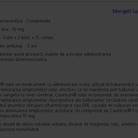
Mergeti la
armaceutica - Comprimate
atia - 10 mg
 Cutie x 2 blist. x 15 compr.
tate ambalaj - 2 ani
 atentie acest prospect, inainte de a incepe administrarea
entului dumneavoastra.
® este un medicament cu administrare orala, utilizat in tratamentul 
meliorarea simptomelor unor afectiuni ce se manifesta prin tulburari 
iei sangelui la nivel cerebral. Cavinton® este recomandat, de asemene
meliorarea simptomelor neuropsihice ale tulburarilor circulatorii cereb
tul anumitor afecjiuni oftalmologice sau ORL cauzale de tulburari va
ru diminuarea simptomelor acestora. Un comprimat de Cavinton® Fo
vinpocetina 10 mg.
i: dioxid de siliciu coloidal anhidru, stearat de magneziu, talc, amidon
 lactoza monohidrat