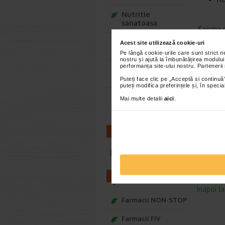
Nutritie
sanatoasa
Sarcina s
Ce Oftapic ti se
Es
Acest site utilizează cookie-uri
potriveste
Se
Pe lângă cookie-urile care sunt strict 
nostru și ajută la îmbunătățirea modului
performanța site-ului nostru. Partenerii
Adora – Adorabili
din prima clipa
Puteți face clic pe „Acceptă si continuă”
Prezenta
puteți modifica preferințele și, în spec
30 comp
Seturi cadou
Mai multe detalii
aici
.
Baylis&Harding
Cum se p
CONTACT
A se pas
A nu se u
infoline@catena.ro
A nu se 
Cavinton
FARMACII
Inapoi l
Farmacii NON-STOP
Farmacii FIV