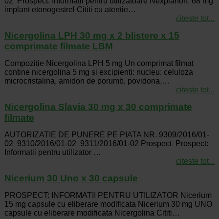
02 Prospect: Informatii pentru utilizatoare Nexplanon, 68 mg
implant etonogestrel Cititi cu atentie…
citeste tot...
Nicergolina LPH 30 mg x 2 blistere x 15
comprimate filmate LBM
Compozitie Nicergolina LPH 5 mg Un comprimat filmat
contine nicergolina 5 mg si excipienti: nucleu: celuloza
microcristalina, amidon de porumb, povidona,…
citeste tot...
Nicergolina Slavia 30 mg x 30 comprimate
filmate
AUTORIZATIE DE PUNERE PE PIATA NR. 9309/2016/01-
02 9310/2016/01-02 9311/2016/01-02 Prospect Prospect:
Informatii pentru utilizator …
citeste tot...
Nicerium 30 Uno x 30 capsule
PROSPECT: INFORMATII PENTRU UTILIZATOR Nicerium
15 mg capsule cu eliberare modificata Nicerium 30 mg UNO
capsule cu eliberare modificata Nicergolina Cititi…