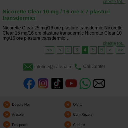
citeste tot...
Nicorette Clear 10 mg / 16 ore x 7 plasturi
transdermici
Nicorette Clear 25 mg/16 ore plasture transdermic Nicorette
Clear 15 mg/16 ore plasture transdermic Nicorette Clear 10
mg/16 ore plasture transdermic…
citeste tot...
<<
<
2
3
4
5
6
>
>>
infoline@catena.ro
CallCenter
Despre Noi
Oferte
Articole
Cum Rezerv
Prospecte
Cariere