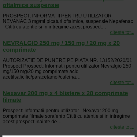
oftalmice suspensie
PROSPECT: INFORMATII PENTRU UTILIZATOR
NEVANAC 3 mg/ml picaturi oftalmice, suspensie Nepafenac
Cititi cu atentie si in intregime acest prospect…
citeste tot...
NEVRALGIO 250 mg / 150 mg / 20 mg x 20
comprimate
AUTORIZATIE DE PUNERE PE PIATA NR. 13152/2020/01
Prospect Prospect: Informatii pentru utilizator Nevralgio 250
mg/150 mg/20 mg comprimate acid
acetilsalicilic/paracetamol/cafeina…
citeste tot...
Nexavar 200 mg x 4 blistere x 28 comprimate
filmate
Prospect: Informatii pentru utilizator Nexavar 200 mg
comprimate filmate sorafenib Cititi cu atentie si in intregime
acest prospect inainte de…
citeste tot...