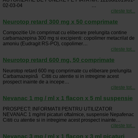
02-03-04 …
citeste tot...
Neurotop retard 300 mg x 50 comprimate
Compozitie Un comprimat cu eliberare prelungita contine
carbamazepina 300 mg si excipienti: copolimer metacrilat de
amoniu (Eudragit RS-PO), copolimer…
citeste tot...
Neurotop retard 600 mg, 50 comprimate
Neurotop retard 600 mg comprimate cu eliberare prelungita
Carbamazepinǎ Cititi cu atentie si in intregime acest
prospect inainte de a incepe…
citeste tot...
Nevanac 1 mg / ml x 1 flacon x 5 ml suspensie
PROSPECT: INFORMATII PENTRU UTILIZATOR
NEVANAC 1 mg/ml picaturi oftalmice, suspensie Nepafenac
Cititi cu atentie si in intregime acest prospect inainte…
citeste tot...
Nevanac 3 mg / ml x 1 flacon x 3 ml picaturi