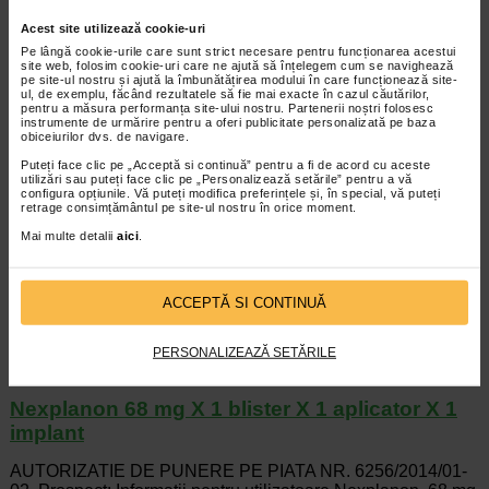
Nexium 20 mg x 14 comprimate filmate
Acest site utilizează cookie-uri
AUTORIZATIE DE PUNERE PE PIATA NR. 8423/2015/01-
Pe lângă cookie-urile care sunt strict necesare pentru funcționarea acestui
02 Anexa 1 8424/2015/01 Prospect: Informatii pentru
site web, folosim cookie-uri care ne ajută să înțelegem cum se navighează
utilizator Nexium 20 mg…
pe site-ul nostru și ajută la îmbunătățirea modului în care funcționează site-
ul, de exemplu, făcând rezultatele să fie mai exacte în cazul căutărilor,
citeste tot...
pentru a măsura performanța site-ului nostru. Partenerii noștri folosesc
instrumente de urmărire pentru a oferi publicitate personalizată pe baza
Nexium 40 mg x 14 comprimate filmate
obiceiurilor dvs. de navigare.
Puteți face clic pe „Acceptă si continuă” pentru a fi de acord cu aceste
Prospect: Informatii pentru utilizator Nexium 20 mg
utilizări sau puteți face clic pe „Personalizează setările” pentru a vă
configura opțiunile. Vă puteți modifica preferințele și, în special, vă puteți
comprimate gastrorezistente Nexium 40 mg comprimate
retrage consimțământul pe site-ul nostru în orice moment.
gastrorezistente Esomeprazol Cititi…
citeste tot...
Mai multe detalii
aici
.
Nexium granule 10 mg x 28 plicuri
ACCEPTĂ SI CONTINUĂ
Cititi cu atentie si in intregime acest prospect inainte de a
incepe sa luati acest medicament. Pastrati acest prospect. S-
ar putea sa fie necesar sa-l…
PERSONALIZEAZĂ SETĂRILE
citeste tot...
Nexplanon 68 mg X 1 blister X 1 aplicator X 1
implant
AUTORIZATIE DE PUNERE PE PIATA NR. 6256/2014/01-