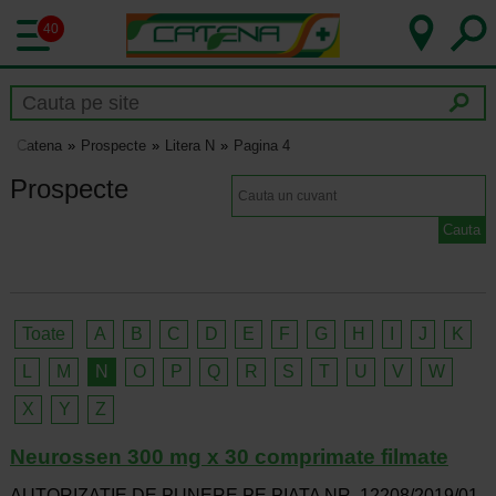
40
Catena
Prospecte
Litera N
Pagina 4
Prospecte
Toate
A
B
C
D
E
F
G
H
I
J
K
L
M
N
O
P
Q
R
S
T
U
V
W
X
Y
Z
Neurossen 300 mg x 30 comprimate filmate
AUTORIZATIE DE PUNERE PE PIATA NR. 12208/2019/01-