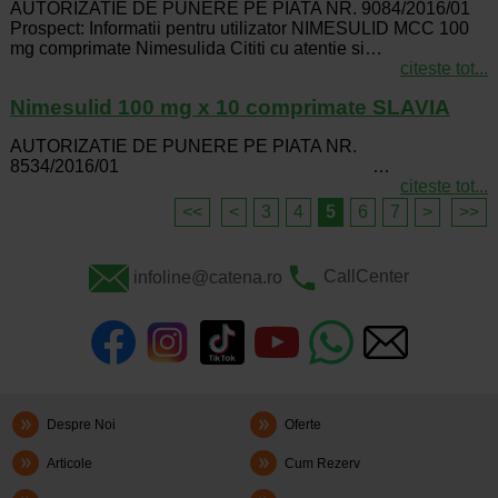
AUTORIZATIE DE PUNERE PE PIATA NR. 9084/2016/01
Prospect: Informatii pentru utilizator NIMESULID MCC 100
mg comprimate Nimesulida Cititi cu atentie si…
citeste tot...
Nimesulid 100 mg x 10 comprimate SLAVIA
AUTORIZATIE DE PUNERE PE PIATA NR.
8534/2016/01 …
citeste tot...
<<
<
3
4
5
6
7
>
>>
infoline@catena.ro
CallCenter
Despre Noi
Oferte
Articole
Cum Rezerv