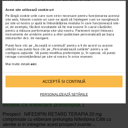
AUTORIZATIE DE PUNERE PE PIATA NR.
…
Acest site utilizează cookie-uri
citeste tot...
Pe lângă cookie-urile care sunt strict necesare pentru funcționarea acestui
site web, folosim cookie-uri care ne ajută să înțelegem cum se navighează
Nicorette patch 15 mg / 16 h x 7 plicuri x 1
pe site-ul nostru și ajută la îmbunătățirea modului în care funcționează site-
plasture
ul, de exemplu, făcând rezultatele să fie mai exacte în cazul căutărilor,
pentru a măsura performanța site-ului nostru. Partenerii noștri folosesc
instrumente de urmărire pentru a oferi publicitate personalizată pe baza
Plasturele transdermic NICORETTE® elibereaza in
obiceiurilor dvs. de navigare.
organism doze controlate de nicotina, in mod constant pe
Puteți face clic pe „Acceptă si continuă” pentru a fi de acord cu aceste
parcursul zilei, pentru a te ajuta sa depasesti …
utilizări sau puteți face clic pe „Personalizează setările” pentru a vă
citeste tot...
configura opțiunile. Vă puteți modifica preferințele și, în special, vă puteți
retrage consimțământul pe site-ul nostru în orice moment.
Nidoflor crema x 15 g IS
Mai multe detalii
aici
.
Prospect: INFORMATII pentru utilizator Nidoflor Prospect -
crema Compozitie 100 g crema contin nistatina 10.000.000
ACCEPTĂ SI CONTINUĂ
UI, sulfat de neomicina 0,382 g, triamcinolon…
citeste tot...
PERSONALIZEAZĂ SETĂRILE
Nifedipin Retard 20 mg x 50 comprimate
filmate cu eliberare prelungita T
Prospect NIFEDIPIN RETARD TERAPIA 20 mg
comprimate cu eliberare prelungita Nifedipina Cititi cu
atentie si in intregime acest prospect inainte…