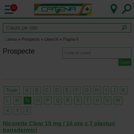
40
Catena
Prospecte
Litera N
Pagina 5
Prospecte
Toate
A
B
C
D
E
F
G
H
I
J
K
L
M
N
O
P
Q
R
S
T
U
V
W
X
Y
Z
Nicorette Clear 15 mg / 16 ore x 7 plasturi
transdermici