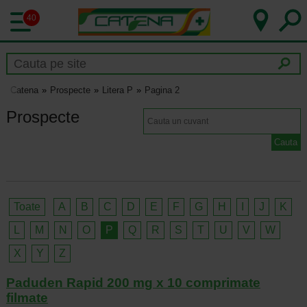
40
Catena
Prospecte
Litera P
Pagina 2
Prospecte
Toate
A
B
C
D
E
F
G
H
I
J
K
L
M
N
O
P
Q
R
S
T
U
V
W
X
Y
Z
Paduden Rapid 200 mg x 10 comprimate
filmate