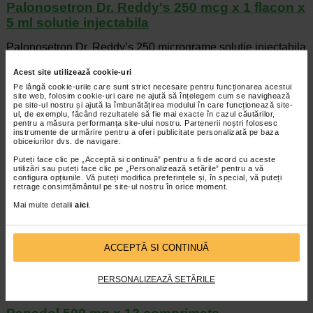
Palonosetron Dr. Reddy's 250 mcg x 1 flacon x
5 ml solutie injectabila
Palonosetron Dr. Reddy’s 250 micrograme solutie injectabila
Palonosetron Cititi cu atentie si in intregime acest prospect
inainte de a incepe…
Acest site utilizează cookie-uri
citeste tot...
Pe lângă cookie-urile care sunt strict necesare pentru funcționarea acestui
site web, folosim cookie-uri care ne ajută să înțelegem cum se navighează
pe site-ul nostru și ajută la îmbunătățirea modului în care funcționează site-
Palonosetron Fresenius Kabi 250 mcg x 1
ul, de exemplu, făcând rezultatele să fie mai exacte în cazul căutărilor,
seringa preumpluta x 5 ml
pentru a măsura performanța site-ului nostru. Partenerii noștri folosesc
instrumente de urmărire pentru a oferi publicitate personalizată pe baza
obiceiurilor dvs. de navigare.
Prospect: informatii pentru utilizator Palonosetron
Puteți face clic pe „Acceptă si continuă” pentru a fi de acord cu aceste
Fresenius Kabi 250 micrograme solutie injectabila in seringa
utilizări sau puteți face clic pe „Personalizează setările” pentru a vă
preumpluta Cititi cu atentie…
configura opțiunile. Vă puteți modifica preferințele și, în special, vă puteți
citeste tot...
retrage consimțământul pe site-ul nostru în orice moment.
Mai multe detalii
aici
.
Palonosetron Fresenius Kabi 250 mcg x 1
seringa preumpluta x 5 ml solutie injectabila
ACCEPTĂ SI CONTINUĂ
Palonosetron Fresenius Kabi 250 micrograme solutie
injectabila in seringa preumpluta palonosetron Cititi cu
atentie si in intregime acest prospect…
PERSONALIZEAZĂ SETĂRILE
citeste tot...