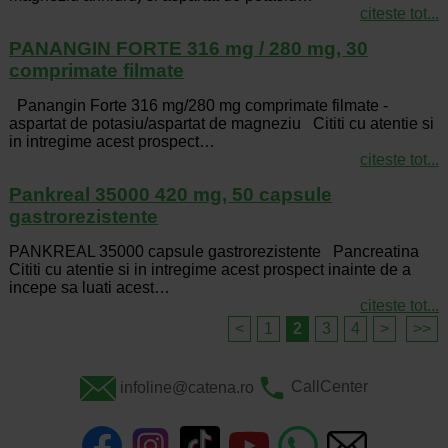
citeste tot...
PANANGIN FORTE 316 mg / 280 mg, 30
comprimate filmate
Panangin Forte 316 mg/280 mg comprimate filmate -
aspartat de potasiu/aspartat de magneziu Cititi cu atentie si
in intregime acest prospect…
citeste tot...
Pankreal 35000 420 mg, 50 capsule
gastrorezistente
PANKREAL 35000 capsule gastrorezistente Pancreatina
Cititi cu atentie si in intregime acest prospect inainte de a
incepe sa luati acest…
citeste tot...
<
1
2
3
4
>
>>
infoline@catena.ro
CallCenter