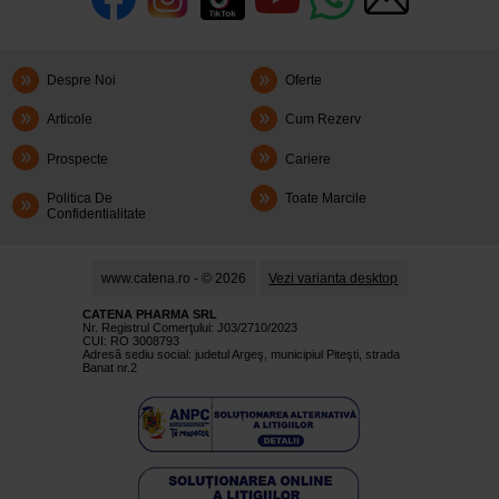
Despre Noi
Oferte
Articole
Cum Rezerv
Prospecte
Cariere
Politica De
Toate Marcile
Confidentialitate
www.catena.ro - © 2026
Vezi varianta desktop
CATENA PHARMA SRL
Nr. Registrul Comerţului: J03/2710/2023
CUI: RO 3008793
Adresă sediu social: judetul Argeş, municipiul Piteşti, strada
Banat nr.2