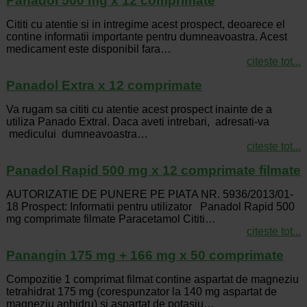
Panadol 500 mg x 12 comprimate
Cititi cu atentie si in intregime acest prospect, deoarece el
contine informatii importante pentru dumneavoastra. Acest
medicament este disponibil fara…
citeste tot...
Panadol Extra x 12 comprimate
Va rugam sa cititi cu atentie acest prospect inainte de a
utiliza Panado Extral. Daca aveti intrebari, adresati-va
medicului dumneavoastra…
citeste tot...
Panadol Rapid 500 mg x 12 comprimate filmate
AUTORIZATIE DE PUNERE PE PIATA NR. 5936/2013/01-
18 Prospect: Informatii pentru utilizator Panadol Rapid 500
mg comprimate filmate Paracetamol Cititi…
citeste tot...
Panangin 175 mg + 166 mg x 50 comprimate
Compozitie 1 comprimat filmat contine aspartat de magneziu
tetrahidrat 175 mg (corespunzator la 140 mg aspartat de
magneziu anhidru) si aspartat de potasiu…