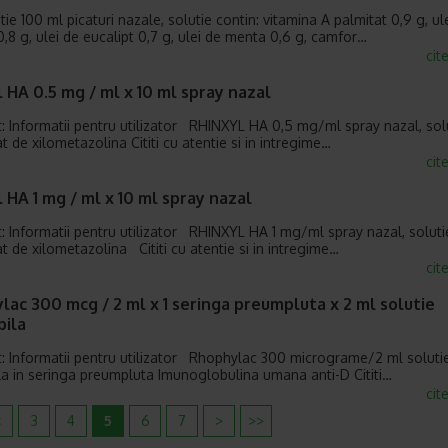
ie 100 ml picaturi nazale, solutie contin: vitamina A palmitat 0,9 g, ul
,8 g, ulei de eucalipt 0,7 g, ulei de menta 0,6 g, camfor…
cit
 HA 0.5 mg / ml x 10 ml spray nazal
: Informatii pentru utilizator RHINXYL HA 0,5 mg/ml spray nazal, sol
t de xilometazolina Cititi cu atentie si in intregime…
cit
 HA 1 mg / ml x 10 ml spray nazal
: Informatii pentru utilizator RHINXYL HA 1 mg/ml spray nazal, soluti
at de xilometazolina Cititi cu atentie si in intregime…
cit
ac 300 mcg / 2 ml x 1 seringa preumpluta x 2 ml solutie
bila
: Informatii pentru utilizator Rhophylac 300 micrograme/2 ml soluti
ila in seringa preumpluta Imunoglobulina umana anti-D Cititi…
cit
<
3
4
5
6
7
>
>>