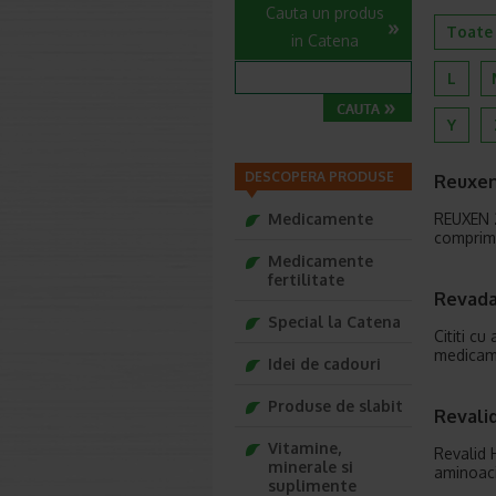
Cauta un produs
Toate
in Catena
L
Y
DESCOPERA PRODUSE
Reuxen
Medicamente
REUXEN
comprim
Medicamente
fertilitate
Revada
Special la Catena
Cititi cu
medicame
Idei de cadouri
Produse de slabit
Revali
Vitamine,
Revalid 
minerale si
aminoaci
suplimente