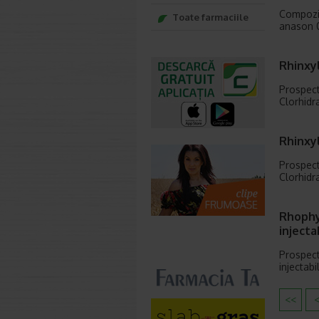
Compozit
Toate farmaciile
anason 0
Rhinxyl
Prospect
Clorhidra
Rhinxyl
Prospect
Clorhidr
Rhophyl
injecta
Prospect
injectab
<<