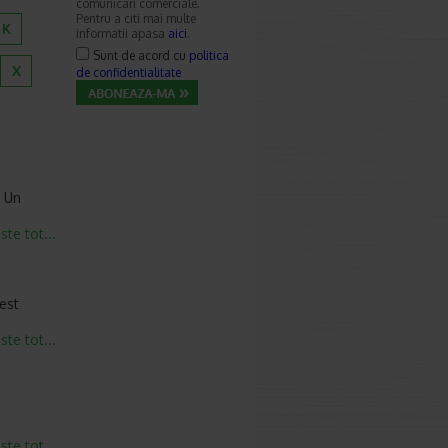
comunicari comerciale.
Pentru a citi mai multe
K
informatii apasa
aici
.
Sunt de acord cu
politica
X
de confidentialitate
 Un
este tot...
cest
este tot...
este tot...