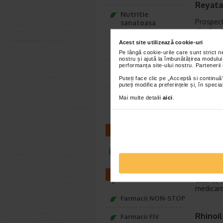
Reyata
Nutritie
Prospect
sanatoasa
atentie 
Ce Oftapic ti se
Acest site utilizează cookie-uri
potriveste
Pe lângă cookie-urile care sunt strict 
Rhinath
nostru și ajută la îmbunătățirea modului
performanța site-ului nostru. Partenerii
Adora – Adorabili
Prospect
din prima clipa
Puteți face clic pe „Acceptă si continuă”
carbocist
puteți modifica preferințele și, în spec
Seturi cadou
Mai multe detalii
aici
.
Baylis&Harding
Rhinath
Acest me
CONTACT
necesar 
infoline@catena.ro
Rhinoc
FARMACII
Cititi cu
medicame
Farmacii NON-STOP
Rhinoil
Farmacii FIV