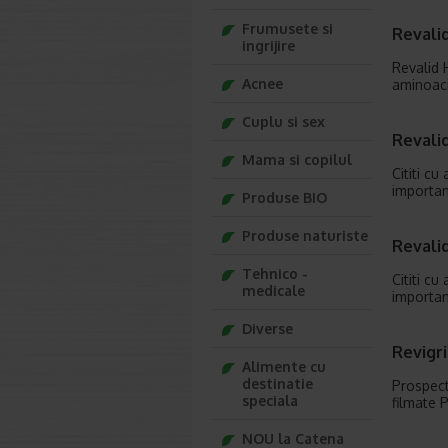
Frumusete si
Revali
ingrijire
Revalid 
Acnee
aminoaci
Cuplu si sex
Revalid
Mama si copilul
Cititi c
importan
Produse BIO
Produse naturiste
Revali
Tehnico -
Cititi c
medicale
importa
Diverse
Revigr
Alimente cu
destinatie
Prospect
speciala
filmate 
NOU la Catena