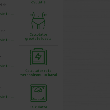
ovulatie
ei de
este tot...
utie
Calculator
greutate ideala
este tot...
e
este tot...
Calculator rata
metabolismului bazal
e
este tot...
Calculator