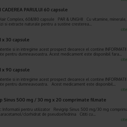
d CADEREA PARULUI 60 capsule
Hair Complex, 60&180 capsule PAR & UNGHII Cu vitamine, minerale,
zi si extracte naturale pentru a sustine cresterea…
cit
 x 30 capsule
u atentie si in intregime acest prospect deoarece el contine INFORMATII
te pentru dumneavoastra. Acest medicament este disponibil fara…
cit
d x 90 capsule
u atentie si in intregime acest prospect deoarece el contine INFORMATII
nte pentru dumneavoastra. Acest medicament este disponibil…
cit
ip Sinus 500 mg / 30 mg x 20 comprimate filmate
: Informatii pentru utilizator Revigrip Sinus 500 mg/30 mg comprim
Paracetamol/clorhidrat de pseudoefedrina Cititi cu…
cit