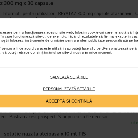
z 300 mg x 30 capsule
: Informatii pentru utilizator REYATAZ 300 mg capsule atazanavir Cit
si in intregime acest prospect inainte de a incepe…
cit
necesare pentru funcționarea acestui site web, folosim cookie-uri care ne ajută să î
iol sirop 2% x 125 ml
 în care funcționează site-ul, de exemplu, făcând rezultatele să fie mai exacte în caz
 noștri folosesc instrumente de urmărire pentru a oferi publicitate personalizată pe ba
: Informatii pentru utilizator Rhinathiol 100 mg/5 ml pentru copii siro
 pentru a fi de acord cu aceste utilizări sau puteți face clic pe „Personalizează setăr
eina Cititi cu atentie si in intregime acest prospect inainte…
ial, vă puteți retrage consimțământul pe site-ul nostru în orice moment.
cit
iol sirop 5% x 125 ml
SALVEAZĂ SETĂRILE
dicament este disponibil fara prescriptie medicala. Cu toate acestea,
sa utilizati Rhinathiol 5% pentru adulti cu atentie, pentru…
PERSONALIZEAZĂ SETĂRILE
cit
ort aqua suspensie nazala 32 mcg / doza x 120 doze
ACCEPTĂ SI CONTINUĂ
 atentie si in intregime acest prospect inainte de a incepe sa utilizati a
nt. Pastrati acest prospect. S-ar putea sa fie necesar…
cit
 - solutie nazala uleioasa x 10 ml TIS