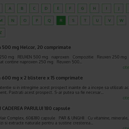
A
B
C
D
E
F
G
H
I
J
M
N
O
P
Q
R
S
T
U
V
W
Z
 500 mg Helcor, 20 comprimate
 250 mg REUXEN 500 mg naproxen Compozitie Reuxen 250 mg
at contine naproxen 250 mg Reuxen 500…
cit
 600 mg x 2 blistere x 15 comprimate
 atentie si in intregime acest prospect inainte de a incepe sa utilizati a
nt. Pastrati acest prospect. S-ar putea sa fie necesar…
cit
d CADEREA PARULUI 180 capsule
Hair Complex, 60&180 capsule PAR & UNGHII Cu vitamine, minerale,
zi si extracte naturale pentru a sustine cresterea…
cit