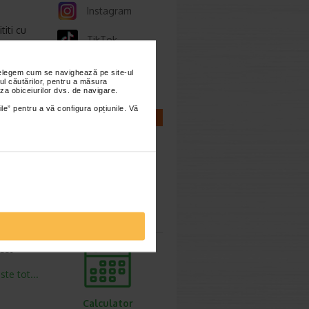
Instagram
iti cu
TikTok
este tot...
Whatsapp
nțelegem cum se navighează pe site-ul
ul căutărilor, pentru a măsura
za obiceiurilor dvs. de navigare.
p
ile” pentru a vă configura opțiunile. Vă
CALCULATOARE
este tot...
 este
este tot...
Calculator
sarcina
cest
este tot...
Calculator