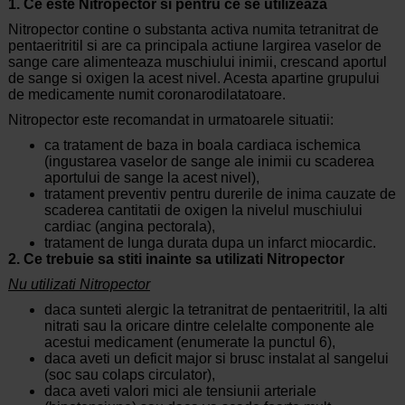
1. Ce este Nitropector si pentru ce se utilizeaza
Nitropector contine o substanta activa numita tetranitrat de
pentaeritritil si are ca principala actiune largirea vaselor de
sange care alimenteaza muschiului inimii, crescand aportul
de sange si oxigen la acest nivel. Acesta apartine grupului
de medicamente numit coronarodilatatoare.
Nitropector este recomandat in urmatoarele situatii:
ca tratament de baza in boala cardiaca ischemica
(ingustarea vaselor de sange ale inimii cu scaderea
aportului de sange la acest nivel),
tratament preventiv pentru durerile de inima cauzate de
scaderea cantitatii de oxigen la nivelul muschiului
cardiac (angina pectorala),
tratament de lunga durata dupa un infarct miocardic.
2. Ce trebuie sa stiti inainte sa utilizati Nitropector
Nu utilizati Nitropector
daca sunteti alergic la tetranitrat de pentaeritritil, la alti
nitrati sau la oricare dintre celelalte componente ale
acestui medicament (enumerate la punctul 6),
daca aveti un deficit major si brusc instalat al sangelui
(soc sau colaps circulator),
daca aveti valori mici ale tensiunii arteriale