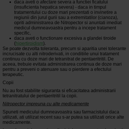
daca aveti o afectare severa a functiei ficatului
(insuficienta hepatica severa) - daca in timpul
tratamentului cu doze mari prezentati o invinetire a
regiunii din jurul gurii sau a extremitatilor (cianoza),
opriti administrarea de Nitropector si anuntati imediat
medicul dumneavoastra pentru a incepe tratament
specific,
daca aveti o functionare excesiva a glandei tiroide
(
hipertiroidism
).
Se poate dezvolta toleranta, precum si aparitia unei tolerante
incrucisate cu alti nitroderivati, in conditiile unui tratament
continuu cu doze mari de tetranitrat de pentaeritritil. De
aceea, trebuie evitata administrarea continua de doze mari
pentru a preveni o atenuare sau o pierdere a efectului
terapeutic.
Copii
Nu au fost stabilite siguranta si eficacitatea administrarii
tetranitratului de pentaeritritil la copii.
Nitropector impreuna cu alte medicamente
Spuneti medicului dumneavoastra sau farmacistului daca
utilizati, ati utilizat recent sau s-ar putea sa utilizati orice alte
medicamente.