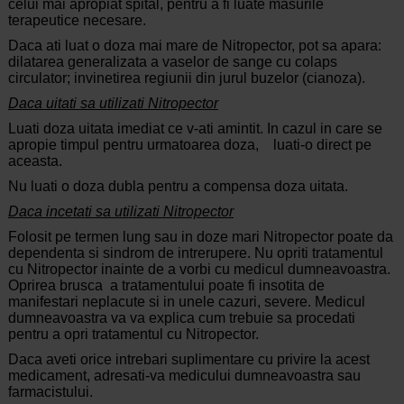
celui mai apropiat spital, pentru a fi luate masurile
terapeutice necesare.
Daca ati luat o doza mai mare de Nitropector, pot sa apara:
dilatarea generalizata a vaselor de sange cu colaps
circulator; invinetirea regiunii din jurul buzelor (cianoza).
Daca uitati sa utilizati Nitropector
Luati doza uitata imediat ce v-ati amintit. In cazul in care se
apropie timpul pentru urmatoarea doza, luati-o direct pe
aceasta.
Nu luati o doza dubla pentru a compensa doza uitata.
Daca incetati sa utilizati Nitropector
Folosit pe termen lung sau in doze mari Nitropector poate da
dependenta si sindrom de intrerupere. Nu opriti tratamentul
cu Nitropector inainte de a vorbi cu medicul dumneavoastra.
Oprirea brusca a tratamentului poate fi insotita de
manifestari neplacute si in unele cazuri, severe. Medicul
dumneavoastra va va explica cum trebuie sa procedati
pentru a opri tratamentul cu Nitropector.
Daca aveti orice intrebari suplimentare cu privire la acest
medicament, adresati-va medicului dumneavoastra sau
farmacistului.