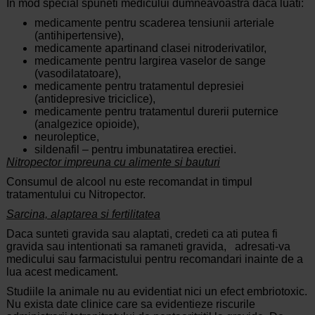
In mod special spuneti medicului dumneavoastra daca luati:
medicamente pentru scaderea tensiunii arteriale
(antihipertensive),
medicamente apartinand clasei nitroderivatilor,
medicamente pentru largirea vaselor de sange
(vasodilatatoare),
medicamente pentru tratamentul depresiei
(antidepresive triciclice),
medicamente pentru tratamentul durerii puternice
(analgezice opioide),
neuroleptice,
sildenafil – pentru imbunatatirea erectiei.
Nitropector impreuna cu alimente si bauturi
Consumul de alcool nu este recomandat in timpul
tratamentului cu Nitropector.
Sarcina, alaptarea si fertilitatea
Daca sunteti gravida sau alaptati, credeti ca ati putea fi
gravida sau intentionati sa ramaneti gravida, adresati-va
medicului sau farmacistului pentru recomandari inainte de a
lua acest medicament.
Studiile la animale nu au evidentiat nici un efect embriotoxic.
Nu exista date clinice care sa evidentieze riscurile