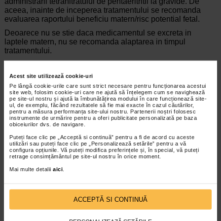
administrarii tetranitratului de pentaeritritil la gravide. De
aceea, inainte de inceperea tratamentului se recomanda
evaluarea raportului beneficiu matern/risc potential fetal.
Deoarece nu se stie daca medicamentul se excreta in
laptele matern, nu se recomanda alaptarea in timpul
tratamentului.
Conducerea vehiculelor si folosirea utilajelor
Acest site utilizează cookie-uri
In primele zile de tratament exista riscul aparitiei tensiunii
Pe lângă cookie-urile care sunt strict necesare pentru funcționarea acestui
arteriale mici ortostatice si a vertijului. Pacientii trebuie
site web, folosim cookie-uri care ne ajută să înțelegem cum se navighează
avertizati asupra acestor riscuri; nu este indicata conducerea
pe site-ul nostru și ajută la îmbunătățirea modului în care funcționează site-
vehiculelor sau folosirea utilajelor.
ul, de exemplu, făcând rezultatele să fie mai exacte în cazul căutărilor,
pentru a măsura performanța site-ului nostru. Partenerii noștri folosesc
Nitropector contine lactoza monohidrat
instrumente de urmărire pentru a oferi publicitate personalizată pe baza
obiceiurilor dvs. de navigare.
Daca medicul dumneavoastra v-a atentionat ca aveti
Puteți face clic pe „Acceptă si continuă” pentru a fi de acord cu aceste
intoleranta la unele categorii de glucide, va rugam sa-l
utilizări sau puteți face clic pe „Personalizează setările” pentru a vă
intrebati inainte de a lua acest medicament.
configura opțiunile. Vă puteți modifica preferințele și, în special, vă puteți
retrage consimțământul pe site-ul nostru în orice moment.
3. Cum sa utilizati Nitropector
Mai multe detalii
aici
.
Utilizati intotdeauna acest medicament exact asa cum v-a
spus medicul dumneavoastra sau farmacistul. Discutati cu
medicul dumneavoastra sau cu farmacistul daca nu sunteti
ACCEPTĂ SI CONTINUĂ
sigur.
Doze