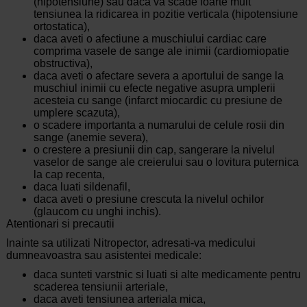
(hipotensiune) sau daca va scade foarte mult
tensiunea la ridicarea in pozitie verticala (hipotensiune
ortostatica),
daca aveti o afectiune a muschiului cardiac care
comprima vasele de sange ale inimii (cardiomiopatie
obstructiva),
daca aveti o afectare severa a aportului de sange la
muschiul inimii cu efecte negative asupra umplerii
acesteia cu sange (infarct miocardic cu presiune de
umplere scazuta),
o scadere importanta a numarului de celule rosii din
sange (anemie severa),
o crestere a presiunii din cap, sangerare la nivelul
vaselor de sange ale creierului sau o lovitura puternica
la cap recenta,
daca luati sildenafil,
daca aveti o presiune crescuta la nivelul ochilor
(glaucom cu unghi inchis).
Atentionari si precautii
Inainte sa utilizati Nitropector, adresati-va medicului
dumneavoastra sau asistentei medicale:
daca sunteti varstnic si luati si alte medicamente pentru
scaderea tensiunii arteriale,
daca aveti tensiunea arteriala mica,