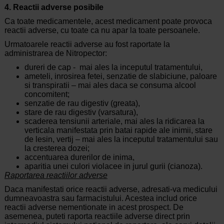
4. Reactii adverse posibile
Ca toate medicamentele, acest medicament poate provoca
reactii adverse, cu toate ca nu apar la toate persoanele.
Urmatoarele reactii adverse au fost raportate la
administrarea de Nitropector:
dureri de cap - mai ales la inceputul tratamentului,
ameteli, inrosirea fetei, senzatie de slabiciune, paloare
si transpiratii – mai ales daca se consuma alcool
concomitent;
senzatie de rau digestiv (greata),
stare de rau digestiv (varsatura),
scaderea tensiunii arteriale, mai ales la ridicarea la
verticala manifestata prin batai rapide ale inimii, stare
de lesin, vertij – mai ales la inceputul tratamentului sau
la cresterea dozei;
accentuarea durerilor de inima,
aparitia unei culori violacee in jurul gurii (cianoza).
Raportarea reactiilor adverse
Daca manifestati orice reactii adverse, adresati-va medicului
dumneavoastra sau farmacistului. Acestea includ orice
reactii adverse nementionate in acest prospect. De
asemenea, puteti raporta reactiile adverse direct prin