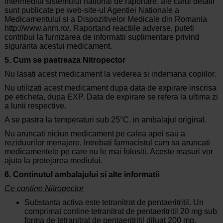
intermediul sistemului national de raportare, ale carui detalii
sunt publicate pe web-site-ul Agentiei Nationale a
Medicamentului si a Dispozitivelor Medicale din Romania
http://www.anm.ro/. Raportand reactiile adverse, puteti
contribui la furnizarea de informatii suplimentare privind
siguranta acestui medicament.
5. Cum se pastreaza Nitropector
Nu lasati acest medicament la vederea si indemana copiilor.
Nu utilizati acest medicament dupa data de expirare inscrisa
pe eticheta, dupa EXP. Data de expirare se refera la ultima zi
a lunii respective.
A se pastra la temperaturi sub 25°C, in ambalajul original.
Nu aruncati niciun medicament pe calea apei sau a
reziduurilor menajere. Intrebati farmacistul cum sa aruncati
medicamentele pe care nu le mai folositi. Aceste masuri vor
ajuta la protejarea mediului.
6. Continutul ambalajului si alte informatii
Ce contine Nitropector
Substanta activa este tetranitrat de pentaeritritil. Un
comprimat contine tetranitrat de pentaeritritil 20 mg sub
forma de tetranitrat de pentaeritritil diluat 200 mg.