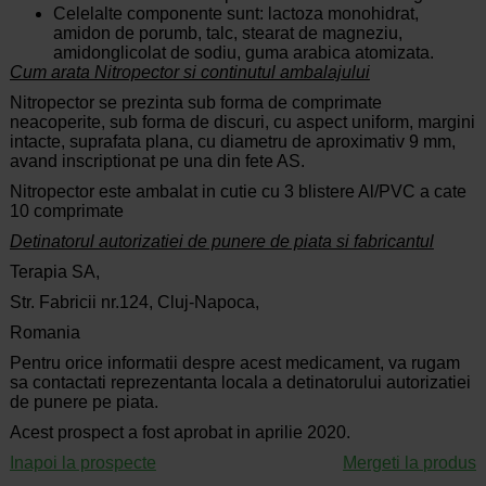
Celelalte componente sunt: lactoza monohidrat,
amidon de porumb, talc, stearat de magneziu,
amidonglicolat de sodiu, guma arabica atomizata.
Cum arata Nitropector si continutul ambalajului
Nitropector se prezinta sub forma de comprimate
neacoperite, sub forma de discuri, cu aspect uniform, margini
intacte, suprafata plana, cu diametru de aproximativ 9 mm,
avand inscriptionat pe una din fete AS.
Nitropector este ambalat in cutie cu 3 blistere Al/PVC a cate
10 comprimate
Detinatorul autorizatiei de punere de piata si fabricantul
Terapia SA,
Str. Fabricii nr.124, Cluj-Napoca,
Romania
Pentru orice informatii despre acest medicament, va rugam
sa contactati reprezentanta locala a detinatorului autorizatiei
de punere pe piata.
Acest prospect a fost aprobat in aprilie 2020.
Inapoi la prospecte
Mergeti la produs