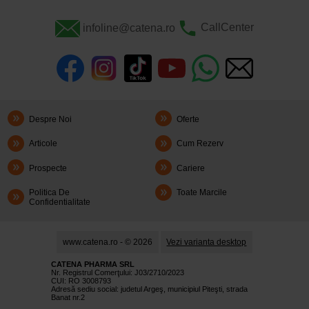
infoline@catena.ro
CallCenter
Despre Noi
Oferte
Articole
Cum Rezerv
Prospecte
Cariere
Politica De
Toate Marcile
Confidentialitate
www.catena.ro - © 2026
Vezi varianta desktop
CATENA PHARMA SRL
Nr. Registrul Comerţului: J03/2710/2023
CUI: RO 3008793
Adresă sediu social: judetul Argeş, municipiul Piteşti, strada
Banat nr.2