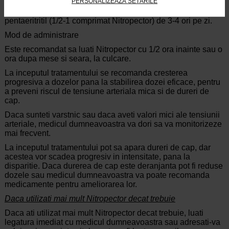
PERSONALIZEAZĂ SETĂRILE
Doza recomandata este de 10-20 mg tetranitrat de
pentaeritritil (1/2-1 comprimat Nitropector) de 3-4 ori pe zi.
Mod de administrare
Este recomandat sa luati Nitropector cu 1/2 ora inainte sau o
ora dupa mese si seara, la culcare.
La inceputul tratamentului se recomanda cresterea
progresiva a dozelor pana la stabilirea dozei eficace, pentru
a preveni riscul de tensiune arteriala mica si de dureri de
cap.
Daca sunteti varstnic sau daca aveti valori mici ale tensiunii
arteriale, medicul dumneavoastra va dori sa va monitorizeze
mai frecvent.
La inceputul tratamentului pot sa apara dureri de cap, dar
acestea vor scadea progresiv in intensitate, pana la
disparitie. Daca durerea de cap este deranjanta pot fi reduse
dozele sau medicul dumneavoastra va poate recomanda
medicamente pentru ameliorarea lor.
Daca utilizati mai mult Nitropector decat trebuie
Daca ati utilizat mai mult Nitropector decat trebuie, luati
legatura imediat cu medicul dumneavoastra sau adresati-va