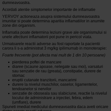
dumneavoastra.
Acordati atentie simptomelor importante de inflamatie
YERVOY actioneaza asupra sistemului dumneavoastra
imunitar si poate determina aparitia inflamatiilor in anumite
zone din organism.
Inflamatia poate determina leziuni grave ale organismului si
unele afectiuni inflamatorii pot pune in pericol viata.
Urmatoarele reactii adverse au fost raportate la pacientii
carora li s-a administrat 3 mg/kg ipilimumab in monoterapie:
Foarte frecvente (pot afecta mai mult de 1 din 10 persoane)
pierderea poftei de mancare
diaree (scaune apoase, nelegate sau moi), varsaturi
sau senzatie de rau (greata), constipatie, durere de
stomac
eruptii cutanate tranzitorii, mancarimi
durere la nivelul muschilor, oaselor, ligamentelor,
tendoanelor si nervilor
senzatie de oboseala sau slabiciune, reactie la nivelul
locului de administrare a injectiei, febra, edem
(umflare), durere
Spuneti imediat medicului dumneavoastra daca aveti oricare