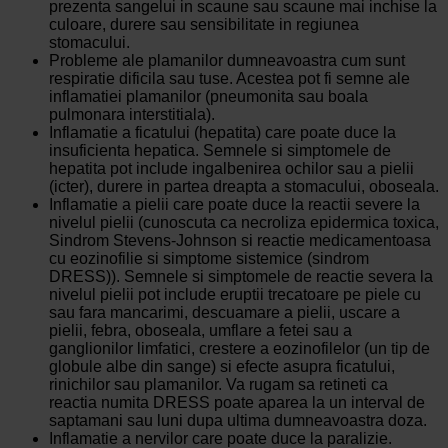
prezenta sangelui in scaune sau scaune mai inchise la
culoare, durere sau sensibilitate in regiunea
stomacului.
Probleme ale plamanilor dumneavoastra cum sunt
respiratie dificila sau tuse. Acestea pot fi semne ale
inflamatiei plamanilor (pneumonita sau boala
pulmonara interstitiala).
Inflamatie a ficatului (hepatita) care poate duce la
insuficienta hepatica. Semnele si simptomele de
hepatita pot include ingalbenirea ochilor sau a pielii
(icter), durere in partea dreapta a stomacului, oboseala.
Inflamatie a pielii care poate duce la reactii severe la
nivelul pielii (cunoscuta ca necroliza epidermica toxica,
Sindrom Stevens-Johnson si reactie medicamentoasa
cu eozinofilie si simptome sistemice (sindrom
DRESS)). Semnele si simptomele de reactie severa la
nivelul pielii pot include eruptii trecatoare pe piele cu
sau fara mancarimi, descuamare a pielii, uscare a
pielii, febra, oboseala, umflare a fetei sau a
ganglionilor limfatici, crestere a eozinofilelor (un tip de
globule albe din sange) si efecte asupra ficatului,
rinichilor sau plamanilor. Va rugam sa retineti ca
reactia numita DRESS poate aparea la un interval de
saptamani sau luni dupa ultima dumneavoastra doza.
Inflamatie a nervilor care poate duce la paralizie.