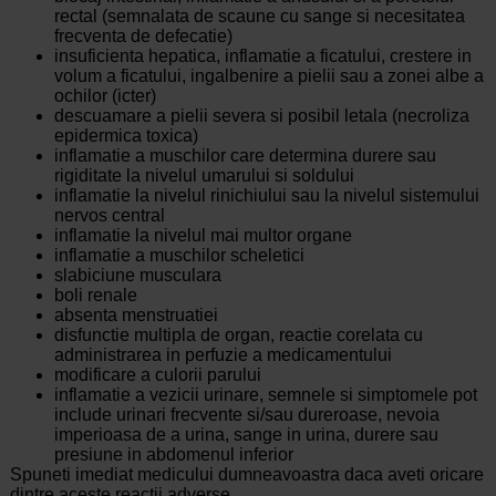
rectal (semnalata de scaune cu sange si necesitatea
frecventa de defecatie)
insuficienta hepatica, inflamatie a ficatului, crestere in
volum a ficatului, ingalbenire a pielii sau a zonei albe a
ochilor (icter)
descuamare a pielii severa si posibil letala (necroliza
epidermica toxica)
inflamatie a muschilor care determina durere sau
rigiditate la nivelul umarului si soldului
inflamatie la nivelul rinichiului sau la nivelul sistemului
nervos central
inflamatie la nivelul mai multor organe
inflamatie a muschilor scheletici
slabiciune musculara
boli renale
absenta menstruatiei
disfunctie multipla de organ, reactie corelata cu
administrarea in perfuzie a medicamentului
modificare a culorii parului
inflamatie a vezicii urinare, semnele si simptomele pot
include urinari frecvente si/sau dureroase, nevoia
imperioasa de a urina, sange in urina, durere sau
presiune in abdomenul inferior
Spuneti imediat medicului dumneavoastra daca aveti oricare
dintre aceste reactii adverse.