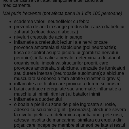
Nu incercati sa va tratati simptomele utilizand alte
medicamente.
Mai putin frecvente (pot afecta pana la 1 din 100 persoane)
scaderea valorii neutrofilelor cu febra
prezenta de acid in sange produs din cauza diabetului
zaharat (cetoacidoza diabetica)
niveluri crescute de acid in sange
inflamatie a creierului; leziuni ale nervilor care
provoaca amorteala si slabiciune (polineuropatie);
lipsa de control asupra piciorului (paralizia nervului
peronier); inflamatie a nervilor determinata de atacul
organismului impotriva structurilor proprii, care
provoaca amorteala, slabiciune, senzatie de furnicaturi
sau durere intensa (neuropatie autoimuna); slabiciune
musculara si oboseala fara atrofie (miastenia gravis)
inflamatie a ochiului care provoaca durere si inrosire
batai cardiace neregulate sau anormale, inflamatie a
muschiului inimii, ritm lent al batailor inimii
inflamatie a duodenului
o boala a pielii cu zone de piele ingrosata si rosie,
adesea cu scuame argintii (psoriazis), afectiune severa
la nivelul pielii care determina aparitia unor pete rosii,
adesea insotita de mancarime, similara cu eruptia din
pojar, care incepe pe membre si uneori pe fata si restul