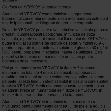
saptamani.
Ce doza de YERVOY se administreaza
Atunci cand YERVOY este administrat singur pentru
tratamentul cancerului de piele, doza recomandata este de 3
mg de ipilimumab pe kilogram de greutate corporala.
Doza de YERVOY pe care o veti primi se va calcula pe baza
greutatii dumneavoastra corporale. In functie de doza
calculata, o parte sau tot continutul flaconului de YERVOY ar
putea fi diluat cu solutie de clorura de sodiu 9 mg/ml (0,9%)
pentru preparate injectabile sau solutie de glucoza 50 mg/ml
(5%) pentru preparate injectabile inainte de utilizare. Este
posibil sa fie nevoie de mai mult de un flacon pentru
obtinerea dozei necesare.
Veti primi tratament cu YERVOY la fiecare 3 saptamani,
insumand un total de 4 doze. Este posibil sa observati
aparitia unor leziuni noi sau extinderea leziunilor existente
pe piele, acesta fiind un efect asteptat in cazul in care sunteti
tratat cu YERVOY. Medicul dumneavoastra va continua sa
va administreze un numar total de 4 doze de YERVOY, in
functie de toleranta dumneavoastra la tratament.
Atunci cand YERVOY este administrat in asociere cu
nivolumab pentru tratamentul cancerului de piele la adulti si
adolescenti cu varsta de 12 ani si peste, doza recomandata