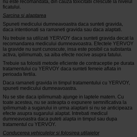
nu este recomandata, din cauza toxicitatii crescute la nivelul
ficatului.
Sarcina si alaptarea
Spuneti medicului dumneavoastra daca sunteti gravida,
daca intentionati sa ramaneti gravida sau daca alaptati.
Nu trebuie sa utilizati YERVOY daca sunteti gravida decat la
recomandarea medicului dumneavoastra. Efectele YERVOY
la gravide nu sunt cunoscute, insa este posibil ca substanta
activa, ipilimumab, sa aiba efecte nocive asupra fatului.
Trebuie sa folositi metode eficiente de contraceptie pe durata
tratamentului cu YERVOY daca sunteti femeie aflata in
perioada fertila.
Daca ramaneti gravida in timpul tratamentului cu YERVOY,
spuneti medicului dumneavoastra.
Nu se stie daca ipilimumab ajunge in laptele matern. Cu
toate acestea, nu se asteapta o expunere semnificativa la
ipilimumab a sugarului in urma alaptarii si nu se anticipeaza
efecte asupra sugarului alaptat. Intrebati medicul
dumneavoastra daca puteti alapta in timpul sau dupa
tratamentul cu YERVOY.
Conducerea vehiculelor si folosirea utilajelor