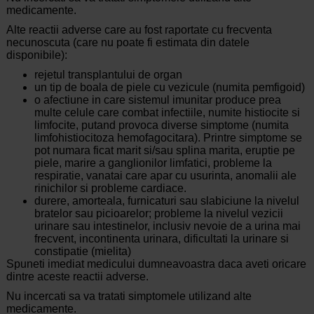
medicamente.
Alte reactii adverse care au fost raportate cu frecventa
necunoscuta (care nu poate fi estimata din datele
disponibile):
rejetul transplantului de organ
un tip de boala de piele cu vezicule (numita pemfigoid)
o afectiune in care sistemul imunitar produce prea
multe celule care combat infectiile, numite histiocite si
limfocite, putand provoca diverse simptome (numita
limfohistiocitoza hemofagocitara). Printre simptome se
pot numara ficat marit si/sau splina marita, eruptie pe
piele, marire a ganglionilor limfatici, probleme la
respiratie, vanatai care apar cu usurinta, anomalii ale
rinichilor si probleme cardiace.
durere, amorteala, furnicaturi sau slabiciune la nivelul
bratelor sau picioarelor; probleme la nivelul vezicii
urinare sau intestinelor, inclusiv nevoie de a urina mai
frecvent, incontinenta urinara, dificultati la urinare si
constipatie (mielita)
Spuneti imediat medicului dumneavoastra daca aveti oricare
dintre aceste reactii adverse.
Nu incercati sa va tratati simptomele utilizand alte
medicamente.