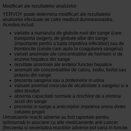
Modificari ale rezultatelor analizelor
YERVOY poate determina modificari ale rezultatelor
analizelor efectuate de catre medicul dumneavoastra.
Acestea includ:
variatie a numarului de globule rosii din sange (care
transporta oxigen), de globule albe din sange
(importante pentru a lupta impotriva infectiilor) sau de
trombocite (celule care ajuta la coagularea sangelui)
variatii anormale ale concentratiilor de hormoni si de
enzime hepatice din sange
rezultate anormale ale testelor functiei hepatice
anomalii ale concentratiilor de calciu, sodiu, fosfat sau
potasiu din sange
prezenta sangelui sau a proteinelor in urina
valoare anormal crescuta de alcalinitate a sangelui si a
altor tesuturi
absenta capacitatii normale a rinichilor de a elimina
acizii din sange
prezenta in sange a anticorpilor impotriva unora dintre
celulele proprii
Urmatoarele reactii adverse au fost raportate pentru
ipilimumab in asociere cu alte medicamente anti-cancer
(frecventa si severitatea reactiilor adverse pot varia in functie