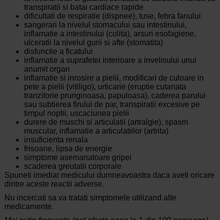
transpiratii si batai cardiace rapide
dificultati de respiratie (dispnee), tuse, febra fanului
sangerari la nivelul stomacului sau intestinului,
inflamatie a intestinului (colita), arsuri esofagiene,
ulceratii la nivelul gurii si afte (stomatita)
disfunctie a ficatului
inflamatie a suprafetei interioare a invelisului unui
anumit organ
inflamatie si inrosire a pielii, modificari de culoare in
pete a pielii (vitiligo), urticarie (eruptie cutanata
tranzitorie pruriginoasa, papuloasa), caderea parului
sau subtierea firului de par, transpiratii excesive pe
timpul noptii, uscaciunea pielii
durere de muschi si articulatii (artralgie), spasm
muscular, inflamatie a articulatiilor (artrita)
insuficienta renala
frisoane, lipsa de energie
simptome asemanatoare gripei
scaderea greutatii corporale
Spuneti imediat medicului dumneavoastra daca aveti oricare
dintre aceste reactii adverse.
Nu incercati sa va tratati simptomele utilizand alte
medicamente.