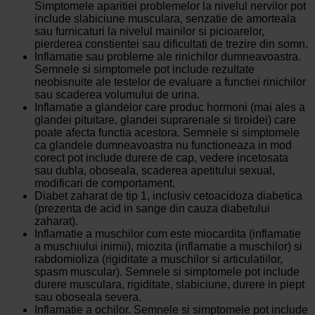
Simptomele aparitiei problemelor la nivelul nervilor pot
include slabiciune musculara, senzatie de amorteala
sau furnicaturi la nivelul mainilor si picioarelor,
pierderea constientei sau dificultati de trezire din somn.
Inflamatie sau probleme ale rinichilor dumneavoastra.
Semnele si simptomele pot include rezultate
neobisnuite ale testelor de evaluare a functiei rinichilor
sau scaderea volumului de urina.
Inflamatie a glandelor care produc hormoni (mai ales a
glandei pituitare, glandei suprarenale si tiroidei) care
poate afecta functia acestora. Semnele si simptomele
ca glandele dumneavoastra nu functioneaza in mod
corect pot include durere de cap, vedere incetosata
sau dubla, oboseala, scaderea apetitului sexual,
modificari de comportament.
Diabet zaharat de tip 1, inclusiv cetoacidoza diabetica
(prezenta de acid in sange din cauza diabetului
zaharat).
Inflamatie a muschilor cum este miocardita (inflamatie
a muschiului inimii), miozita (inflamatie a muschilor) si
rabdomioliza (rigiditate a muschilor si articulatiilor,
spasm muscular). Semnele si simptomele pot include
durere musculara, rigiditate, slabiciune, durere in piept
sau oboseala severa.
Inflamatie a ochilor. Semnele si simptomele pot include