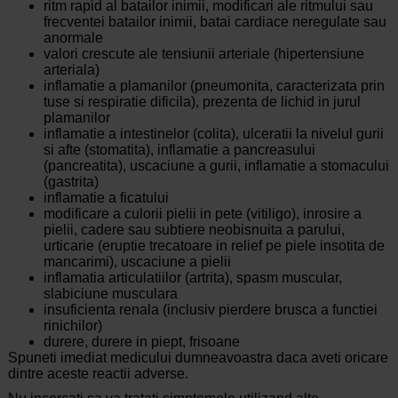
ritm rapid al batailor inimii, modificari ale ritmului sau
frecventei batailor inimii, batai cardiace neregulate sau
anormale
valori crescute ale tensiunii arteriale (hipertensiune
arteriala)
inflamatie a plamanilor (pneumonita, caracterizata prin
tuse si respiratie dificila), prezenta de lichid in jurul
plamanilor
inflamatie a intestinelor (colita), ulceratii la nivelul gurii
si afte (stomatita), inflamatie a pancreasului
(pancreatita), uscaciune a gurii, inflamatie a stomacului
(gastrita)
inflamatie a ficatului
modificare a culorii pielii in pete (vitiligo), inrosire a
pielii, cadere sau subtiere neobisnuita a parului,
urticarie (eruptie trecatoare in relief pe piele insotita de
mancarimi), uscaciune a pielii
inflamatia articulatiilor (artrita), spasm muscular,
slabiciune musculara
insuficienta renala (inclusiv pierdere brusca a functiei
rinichilor)
durere, durere in piept, frisoane
Spuneti imediat medicului dumneavoastra daca aveti oricare
dintre aceste reactii adverse.