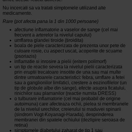
Nu incercati sa va tratati simptomele utilizand alte
medicamente.
Rare (pot afecta pana la 1 din 1000 persoane)
afectiune inflamatorie a vaselor de sange (cel mai
frecvent a arterelor la nivelul capului)
umflarea glandei tiroide (tiroidita)
boala de piele caracterizata de prezenta unor pete de
culoare rosie, cu aspect uscat, acoperite de scuame
(psoriazis)
inflamatie si inrosire a pielii (eritem polimorf)
un tip de reactie severa la nivelul pielii caracterizata
prin eruptii trecatoare insotite de una sau mai multe
dintre urmatoarele caracteristici: febra, umflare a fetei
sau a ganglionilor limfatici, crestere a eozinofilelor (un
tip de globule albe din sange), efecte asupra ficatului,
rinichilor sau plamanilor (reactie numita DRESS)
o tulburare inflamatorie (cel mai probabil de origine
autoimuna) care afecteaza ochii, pielea si membranele
de la nivelul urechilor, creierului si maduvei spinarii
(sindrom Vogt-Koyanagi-Harada), desprinderea
membranei din spatele ochiului (dezlipire seroasa de
retina)
simptomele diabetului zaharat de tip 1 sau