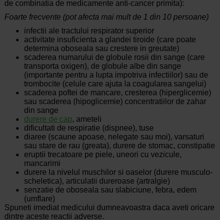
de combinatia de medicamente anti-cancer primita):
Foarte frecvente (pot afecta mai mult de 1 din 10 persoane)
infectii ale tractului respirator superior
activitate insuficienta a glandei tiroide (care poate
determina oboseala sau crestere in greutate)
scaderea numarului de globule rosii din sange (care
transporta oxigen), de globule albe din sange
(importante pentru a lupta impotriva infectiilor) sau de
trombocite (celule care ajuta la coagularea sangelui)
scaderea poftei de mancare, cresterea (hiperglicemie)
sau scaderea (hipoglicemie) concentratiilor de zahar
din sange
durere de cap
, ameteli
dificultati de respiratie (dispnee), tuse
diaree (scaune apoase, nelegate sau moi), varsaturi
sau stare de rau (greata), durere de stomac, constipatie
eruptii trecatoare pe piele, uneori cu vezicule,
mancarimi
durere la nivelul muschilor si oaselor (durere musculo-
scheletica), articulatii dureroase (artralgie)
senzatie de oboseala sau slabiciune, febra, edem
(umflare)
Spuneti imediat medicului dumneavoastra daca aveti oricare
dintre aceste reactii adverse.