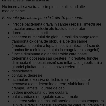
dintre aceste reactii adverse.
Nu incercati sa va tratati simptomele utilizand alte
medicamente.
Frecvente (pot afecta pana la 1 din 10 persoane)
infectie bacteriana grava in sange (sepsis), infectii ale
tractului urinar, infectii ale tractului respirator
durere la locul tumorii
scaderea numarului de globule rosii din sange (care
transporta oxigen), de globule albe din sange
(importante pentru a lupta impotriva infectiilor) sau de
trombocite (celule care ajuta la coagularea sangelui)
functie diminuata a glandei tiroide care poate
determina oboseala sau crestere in greutate, functie
diminuata (hipopituitarism) sau inflamatie (hipofizita) a
glandei pituitare situate la baza creierului
deshidratare
confuzie, depresie
acumulare excesiva de lichid in creier, afectare
nervoasa (care determina durere, slabiciune si
crampe), ameteli, durere de cap
vedere incetosata, durere oculara
batai cardiace neregulate sau anormale
scaderea valorilor tensiunii arteriale, roseata temporara
la nivelul fetei si gatului, senzatie de caldura intensa cu