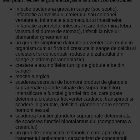
Mai putin frecvente (pot afecta pana la 1 din 100 persoane)
infectie bacteriana grava in sange (soc septic),
inflamatie a invelisului creierului sau coloanei
vertebrale, inflamatie a stomacului si intestinelor,
inflamatie a peretelui intestinal (care determina febra,
varsaturi si durere de stomac), infectii la nivelul
plamanilor (pneumonie)
un grup de simptome datorate prezentei cancerului in
organism cum ar fi valori crescute in sange de calciu si
colesterol si concentratii reduse ale zaharului din
sange (sindrom paraneoplazic)
crestere a eozinofilelor (un tip de globule albe din
sange)
reactie alergica
scaderea secretiei de hormoni produsi de glandele
suprarenale (glande situate deasupra rinichilor),
intensificare a functiei glandei tiroide, care poate
determina cresterea frecventei cardiace, transpiratii si
scadere in greutate, deficit al glandelor care secreta
hormoni sexuali
scaderea functiei glandelor suprarenale determinata
de scaderea functiei hipotalamusului (componenta a
creierului)
un grup de complicatii metabolice care apar dupa
tratamentul anti-cancer, caracterizat de concentratii