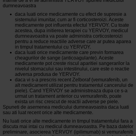
Inainte de a vi se administra YERVOY spuneti medicului
dumneavoastra
daca luati orice medicamente cu efect de supresie a
sistemului imunitar, cum ar fi corticosteroizi. Aceste
medicamente pot influenta efectul YERVOY. Cu toate
acestea, dupa initierea terapiei cu YERVOY, medicul
dumneavoastra va poate administra corticosteroizi
pentru a reduce reactiile adverse care ar putea aparea
in timpul tratamentului cu YERVOY.
daca luati orice medicamente care previn formarea
cheagurilor de sange (anticoagulante). Aceste
medicamente pot creste riscul aparitiei sangerarilor la
nivelul stomacului sau intestinului, care este o reactie
adversa produsa de YERVOY.
daca vi s-a prescris recent Zelboraf (vemurafenib, un
alt medicament utilizat pentru tratamentul cancerului de
piele). Cand YERVOY se administreaza dupa ce s-a
urmat un tratament anterior cu vemurafenib, poate
exista un risc crescut de reactii adverse pe piele.
Spuneti de asemenea medicului dumneavoastra daca luati
sau ati luat recent orice alte medicamente.
Nu luati orice alte medicamente in timpul tratamentului fara a
discuta mai intai cu medicul dumneavoastra. Pe baza datelor
preliminare, asocierea YERVOY (ipilimumab) si vemurafenib