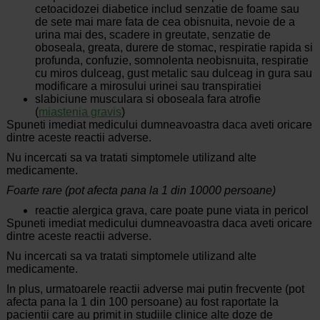
cetoacidozei diabetice includ senzatie de foame sau
de sete mai mare fata de cea obisnuita, nevoie de a
urina mai des, scadere in greutate, senzatie de
oboseala, greata, durere de stomac, respiratie rapida si
profunda, confuzie, somnolenta neobisnuita, respiratie
cu miros dulceag, gust metalic sau dulceag in gura sau
modificare a mirosului urinei sau transpiratiei
slabiciune musculara si oboseala fara atrofie
(
miastenia gravis
)
Spuneti imediat medicului dumneavoastra daca aveti oricare
dintre aceste reactii adverse.
Nu incercati sa va tratati simptomele utilizand alte
medicamente.
Foarte rare (pot afecta pana la 1 din 10000 persoane)
reactie alergica grava, care poate pune viata in pericol
Spuneti imediat medicului dumneavoastra daca aveti oricare
dintre aceste reactii adverse.
Nu incercati sa va tratati simptomele utilizand alte
medicamente.
In plus, urmatoarele reactii adverse mai putin frecvente (pot
afecta pana la 1 din 100 persoane) au fost raportate la
pacientii care au primit in studiile clinice alte doze de