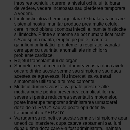
inrosirea ochiului, durere la nivelul ochiului, tulburari
de vedere, vedere incetosata sau pierderea temporara
a vederii.
Limfohistiocitoza hemofagocitara. O boala rara in care
sistemul nostru imunitar produce prea multe celule,
care in mod obisnuit combat infectiile, numite histiocite
si limfocite. Printre simptome se pot numara ficat marit
si/sau splina marita, eruptie pe piele, marire a
ganglionilor limfatici, probleme la respiratie, vanatai
care apar cu usurinta, anomalii ale rinichilor si
probleme cardiace.
Rejetul transplantului de organ.
Spuneti imediat medicului dumneavoastra daca aveti
oricare dintre aceste semne sau simptome sau daca
acestea se agraveaza. Nu incercati sa va tratati
simptomele utilizand alte medicamente.
Medicul dumneavoastra va poate prescrie alte
medicamente pentru prevenirea complicatiilor mai
severe si pentru reducerea severitatii simptomelor,
poate intrerupe temporar administrarea urmatoarei
doze de YERVOY sau va poate opri definitiv
tratamentul cu YERVOY.
Va rugam sa retineti ca aceste semne si simptome apar
uneori cu intarziere, dupa cateva saptamani sau luni
dupa ultima doza care v-a fost administrata. Inaintea