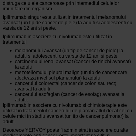
distruga celulele canceroase prin intermediul celulelor
imunitare din organism.
Ipilimumab singur este utilizat in tratamentul melanomului
avansat (un tip de cancer de piele) la adulti si adolescenti cu
varsta de 12 ani si peste.
Ipilimumab in asociere cu nivolumab este utilizat in
tratamentul
melanomului avansat (un tip de cancer de piele) la
adulti si adolescenti cu varsta de 12 ani si peste
carcinomului renal avansat (cancer de rinichi avansat)
la adulti
mezoteliomului pleural malign (un tip de cancer care
afecteaza invelisul plamanului) la adulti
cancerului colorectal (cancer de colon sau rect)
avansat la adulti
cancerului esofagian (cancer de esofag) avansat la
adulti.
Ipilimumab in asociere cu nivolumab si chimioterapie este
utilizat in tratamentul cancerului de plaman altul decat cel cu
celule mici in stadiu avansat (un tip de cancer pulmonar) la
adulti.
Deoarece YERVOY poate fi administrat in asociere cu alte
medicamente anti-cancer, este important sa cititi si