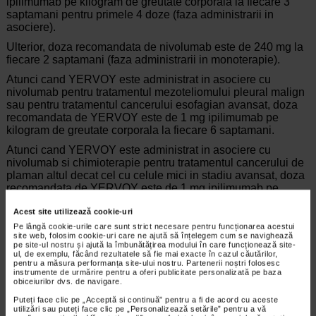
ipilimumab pe kilogram de greutate corporala la fiecare 3
saptamani pentru primele 4 doze (faza administrarii in
asociere).
Ulterior, doza recomandata de nivolumab este de 240 mg la
fiecare 2 saptamani (faza administrarii in monoterapie).
Atunci cand YERVOY este administrat in asociere cu
nivolumab pentru tratamentul mezoteliomului pleural malign
sau pentru tratamentul cancerului esofagian avansat, doza
recomandata de YERVOY este de 1 mg ipilimumab pe
kilogram de greutate corporala la fiecare 6 saptamani.
Atunci cand YERVOY este administrat in asociere cu
nivolumab si chimioterapie pentru tratamentul cancerului de
plaman altul decat cel cu celule mici in stadiu avansat, doza
recomandata de YERVOY este de 1 mg ipilimumab pe
kilogram de greutate corporala. Vi se va administra o
Acest site utilizează cookie-uri
perfuzie cu durata de 30 minute, la fiecare 6 saptamani.
Pe lângă cookie-urile care sunt strict necesare pentru funcționarea acestui
Daca uitati de administrarea unei doze de YERVOY
site web, folosim cookie-uri care ne ajută să înțelegem cum se navighează
pe site-ul nostru și ajută la îmbunătățirea modului în care funcționează site-
Este foarte important sa va prezentati la toate programarile
ul, de exemplu, făcând rezultatele să fie mai exacte în cazul căutărilor,
pentru a măsura performanța site-ului nostru. Partenerii noștri folosesc
stabilite pentru administrarea tratamentului cu YERVOY. In
instrumente de urmărire pentru a oferi publicitate personalizată pe baza
cazul in care nu va prezentati la una dintre programari,
obiceiurilor dvs. de navigare.
intrebati medicul dumneavoastra cand trebuie programata
Puteți face clic pe „Acceptă si continuă” pentru a fi de acord cu aceste
doza urmatoare.
utilizări sau puteți face clic pe „Personalizează setările” pentru a vă