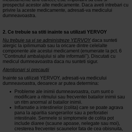
prospectul acestor alte medicamente. Daca aveti intrebari cu
privire la aceste medicamente, adresati-va medicului
dumneavoastra.
2. Ce trebuie sa stiti inainte sa utilizati YERVOY
Nu trebuie sa vi se administreze YERVOY
daca sunteti
alergic la ipilimumab sau la oricare dintre celelalte
componente ale acestui medicament (enumerate la pct. 6
"Continutul ambalajului si alte informatii"). Discutati cu
medicul dumneavoastra daca nu sunteti sigur.
Atentionari si precautii
Inainte sa utilizati YERVOY, adresati-va medicului
dumneavoastra, deoarece ar putea determina:
Probleme ale inimii dumneavoastra, cum sunt o
modificare a ritmului sau frecventei batailor inimii sau
un ritm anormal al batailor inimii.
Inflamatie a intestinelor (colita) care se poate agrava
pana la aparitia sangerarilor sau a perforatiei
intestinale. Semnele si simptomele de colita pot
include diaree (scaune apoase, nelegate sau moi),
cresterea frecventei scaunelor fata de cea obisnuita,