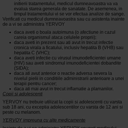
initierii tratamentului, medicul dumneavoastra va va
evalua starea generala de sanatate. De asemenea, in
timpul tratamentului vi se vor efectua analize de sange.
Verificati cu medicul dumneavoastra sau cu asistenta inainte
de a vi se administra YERVOY
daca aveti o boala autoimuna (o afectiune in cazul
careia organismul ataca celulele proprii);
daca aveti in prezent sau ati avut in trecut infectie
cronica virala a ficatului, inclusiv hepatita B (VHB) sau
hepatita C (VHC);
daca aveti infectie cu virusul imunodeficientei umane
(HIV) sau aveti sindromul imunodeficientei dobandite
(SIDA);
daca ati avut anterior o reactie adversa severa la
nivelul pielii in conditiile administrarii anterioare a unei
terapii pentru cancer;
daca ati mai avut in trecut inflamatie a plamanilor.
Copii si adolescenti
YERVOY nu trebuie utilizat la copii si adolescenti cu varsta
sub 18 ani, cu exceptia adolescentilor cu varsta de 12 ani si
peste cu melanom.
YERVOY impreuna cu alte medicamente