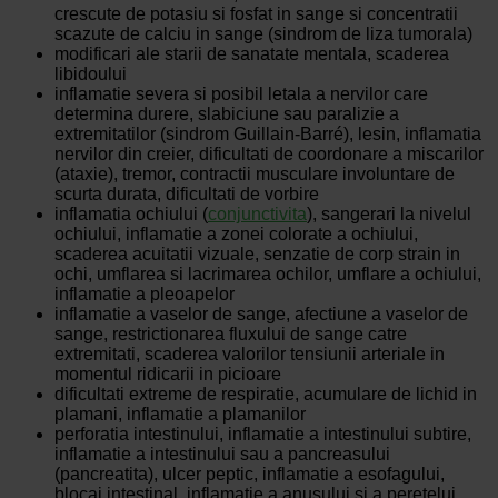
crescute de potasiu si fosfat in sange si concentratii
scazute de calciu in sange (sindrom de liza tumorala)
modificari ale starii de sanatate mentala, scaderea
libidoului
inflamatie severa si posibil letala a nervilor care
determina durere, slabiciune sau paralizie a
extremitatilor (sindrom Guillain-Barré), lesin, inflamatia
nervilor din creier, dificultati de coordonare a miscarilor
(ataxie), tremor, contractii musculare involuntare de
scurta durata, dificultati de vorbire
inflamatia ochiului (
conjunctivita
), sangerari la nivelul
ochiului, inflamatie a zonei colorate a ochiului,
scaderea acuitatii vizuale, senzatie de corp strain in
ochi, umflarea si lacrimarea ochilor, umflare a ochiului,
inflamatie a pleoapelor
inflamatie a vaselor de sange, afectiune a vaselor de
sange, restrictionarea fluxului de sange catre
extremitati, scaderea valorilor tensiunii arteriale in
momentul ridicarii in picioare
dificultati extreme de respiratie, acumulare de lichid in
plamani, inflamatie a plamanilor
perforatia intestinului, inflamatie a intestinului subtire,
inflamatie a intestinului sau a pancreasului
(pancreatita), ulcer peptic, inflamatie a esofagului,
blocaj intestinal, inflamatie a anusului si a peretelui