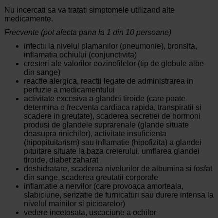
Nu incercati sa va tratati simptomele utilizand alte
medicamente.
Frecvente (pot afecta pana la 1 din 10 persoane)
infectii la nivelul plamanilor (pneumonie), bronsita,
inflamatia ochiului (conjunctivita)
cresteri ale valorilor eozinofilelor (tip de globule albe
din sange)
reactie alergica, reactii legate de administrarea in
perfuzie a medicamentului
activitate excesiva a glandei tiroide (care poate
determina o frecventa cardiaca rapida, transpiratii si
scadere in greutate), scaderea secretiei de hormoni
produsi de glandele suprarenale (glande situate
deasupra rinichilor), activitate insuficienta
(hipopituitarism) sau inflamatie (hipofizita) a glandei
pituitare situate la baza creierului, umflarea glandei
tiroide, diabet zaharat
deshidratare, scaderea nivelurilor de albumina si fosfat
din sange, scaderea greutatii corporale
inflamatie a nervilor (care provoaca amorteala,
slabiciune, senzatie de furnicaturi sau durere intensa la
nivelul mainilor si picioarelor)
vedere incetosata, uscaciune a ochilor