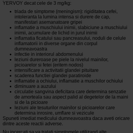
YERVOY decat cele de 3 mg/kg:
triada de simptome (meningism): rigiditatea cefei,
intoleranta la lumina intensa si durere de cap,
manifestari asemanatoare gripei
inflamatie a muschiului inimii, slabiciune a muschiului
inimii, acumulare de lichid in jurul inimii
inflamatia ficatului sau pancreasului, noduli de celule
inflamatorii in diverse organe din corpul
dumneavoastra
infectie in interiorul abdomenului
leziuni dureroase pe piele la nivelul mainilor,
picioarelor si fetei (eritem nodos)
intensificare a activitatii glandei pituitare
scaderea functiei glandei paratiroide
inflamatie a ochiului, inflamatie a muschilor ochiului
diminuare a auzului
circulatie sangvina deficitara care determina senzatie
de amorteala sau aspect palid al degetelor de la maini
si de la picioare
leziuni ale tesuturilor mainilor si picioarelor care
determina inrosire, umflare si vezicule
Spuneti imediat medicului dumneavoastra daca aveti oricare
dintre aceste reactii adverse.
Nu incercati sa va tratati simptomele utilizand alte