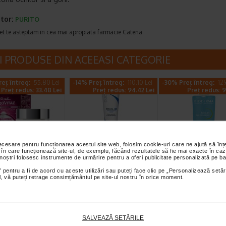
tor:
PURITO
et te asteptam in cea mai apropiata farmacie Catena
I PRODUSE DIN ACEEASI CATEGORIE
eț întreg:
55.80 Lei
-14% Preț întreg:
110.10 Lei
-30% Preț întreg:
12
Preț redus: 33.48 Lei
Preț redus: 94.42 Lei
Preț redus: 9
necesare pentru funcționarea acestui site web, folosim cookie-uri care ne ajută să î
 în care funcționează site-ul, de exemplu, făcând rezultatele să fie mai exacte în caz
 antirid SPF 10
Ducray Kelual DS
Sebium Gel Sp
 noștri folosesc instrumente de urmărire pentru a oferi publicitate personalizată pe ba
s hidratanta,
crema 40ml
pentru curatar
 pentru a fi de acord cu aceste utilizări sau puteți face clic pe „Personalizează setăr
, H3…
tenului gras X
ial, vă puteți retrage consimțământul pe site-ul nostru în orice moment.
l H3E Crema antirid
Crema keratoreductoare Ducray
Bioderma Sebium Gel S
ateaza intensiv pielea si
este o crema calmanta
este solutia ideala pentru
paritia ridurilor…
recomandata pentru tratarea…
curatarea tenului gras…
SALVEAZĂ SETĂRILE