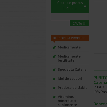
Cauta un produs
in Catena
DESCOPERA PRODUSE
Medicamente
Medicamente
fertilitate
Special la Catena
PURITO
Idei de cadouri
Catena
PURITO B
Produse de slabit
10% Pante
Vitamine,
minerale si
Benefic
suplimente