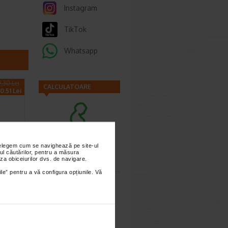
Instagram
TikTok
Whatsapp
9,30 Lei
CALCULATOARE
0.51 Lei
nțelegem cum se navighează pe site-ul
Calculator
ul căutărilor, pentru a măsura
sarcina
umant
za obiceiurilor dvs. de navigare.
ea
ile” pentru a vă configura opțiunile. Vă
 500…
pumant
Calculator