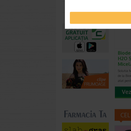
Toate farmaciile
-20% Pr
Biode
H2O S
Micel
Solutia 
de la Bi
atat pen
CEL