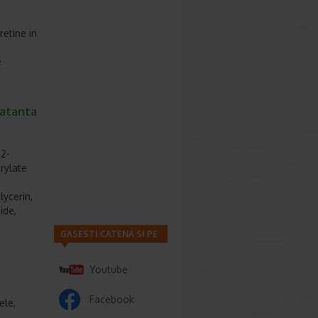
retine in
e
ratanta
,2-
rylate
ycerin,
ide,
GASESTI CATENA SI PE
Youtube
Facebook
ele,