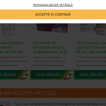
PERSONALIZEAZĂ SETĂRILE
eț întreg:
108.30 Lei
-40% Preț întreg:
78
-40%
Preț redus: 86.64 Lei
Preț redus: 4
ACCEPTĂ SI CONTINUĂ
rma Sensibio
Gerovital H3
GH3 Derma+ Cr
olutie
Evolution fiole cu
antirid si fermit
ara X 500 ml
acid hialuronic X 10…
50 ml, Gerovita
Micelara Sensibio H2O
Fiolele cu acid hialuronic
Crema este dezvoltata pe
oderma este recomandata
Gerovital H3 Evolution de la
intretinerea tenurilor rida
tru demachierea…
Farmec SA au efecte intens…
lipsite de fermitate, tiner
E MAI RECENTE ARTICOLE
Cum sa va dezvoltati inteligenta emotionala: m