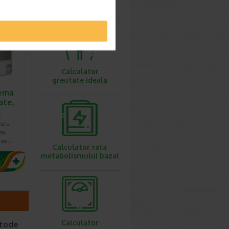
ovulatie
.20 Lei
6.92 Lei
Calculator
greutate ideala
ema
ate,
l
ntru
te,
e sau…
Calculator rata
metabolismului bazal
Calculator
etode