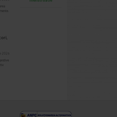
menstruatie
prea
imente.
ori,
ie 2026
gestive
tiv