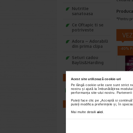
Nutritie
Produca
sanatoasa
*Pentru pr
Ce Oftapic ti se
potriveste
VEZ
Adora – Adorabili
din prima clipa
-40% Pr
Seturi cadou
Baylis&Harding
CONTACT
Acest site utilizează cookie-uri
Pe lângă cookie-urile care sunt strict 
nostru și ajută la îmbunătățirea modului
infoline@catena.ro
Crema
performanța site-ului nostru. Partenerii
inten
Puteți face clic pe „Acceptă si continuă”
50 ml
FARMACII
puteți modifica preferințele și, în spec
Gerovita
Mai multe detalii
aici
.
FP10 hidr
Farmacii NON-STOP
previne a
Farmacii FIV