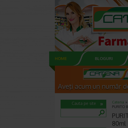
HOME
BLOGURI
Catena
Cauta pe site
PURITO B5
PURIT
80ml