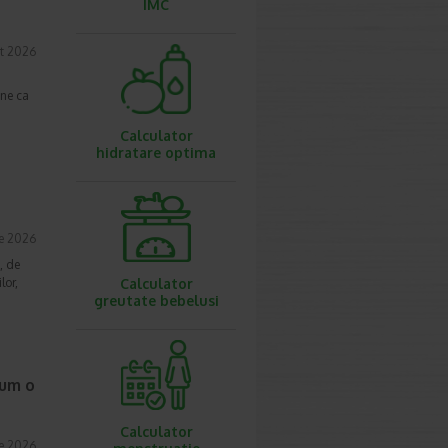
IMC
t 2026
une ca
Calculator
hidratare optima
ie 2026
, de
lor,
Calculator
greutate bebelusi
cum o
Calculator
ie 2026