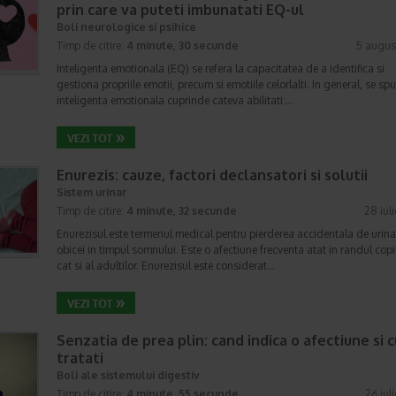
prin care va puteti imbunatati EQ-ul
Boli neurologice si psihice
Timp de citire:
4 minute, 30 secunde
5 augus
Inteligenta emotionala (EQ) se refera la capacitatea de a identifica si
gestiona propriile emotii, precum si emotiile celorlalti. In general, se sp
inteligenta emotionala cuprinde cateva abilitati:…
Enurezis: cauze, factori declansatori si solutii
Sistem urinar
Timp de citire:
4 minute, 32 secunde
28 iul
Enurezisul este termenul medical pentru pierderea accidentala de urina
obicei in timpul somnului. Este o afectiune frecventa atat in randul copii
cat si al adultilor. Enurezisul este considerat…
Senzatia de prea plin: cand indica o afectiune si 
tratati
Boli ale sistemului digestiv
Timp de citire:
4 minute, 55 secunde
26 iul