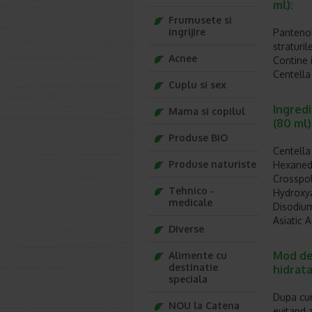
ml):
Frumusete si
ingrijire
Pantenol
straturile
Acnee
Contine 
Centella 
Cuplu si sex
Ingred
Mama si copilul
(80 ml)
Produse BIO
Centella
Produse naturiste
Hexanedi
Crosspo
Tehnico -
Hydroxya
medicale
Disodium
Asiatic 
Diverse
Mod de
Alimente cu
destinatie
hidrata
speciala
Dupa cur
NOU la Catena
evitand z