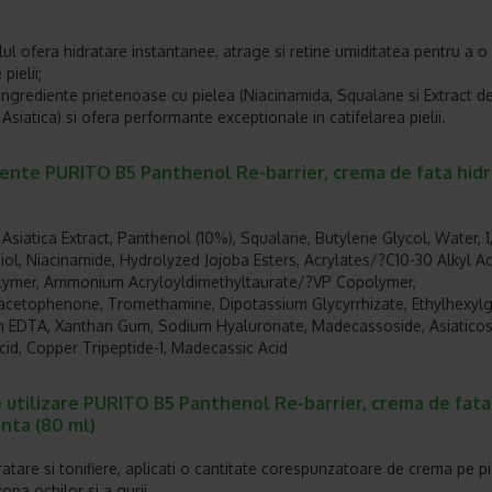
ul ofera hidratare instantanee, atrage si retine umiditatea pentru a o 
 pielii;
ingrediente prietenoase cu pielea (Niacinamida, Squalane si Extract d
Asiatica) si ofera performante exceptionale in catifelarea pielii.
iente PURITO B5 Panthenol Re-barrier, crema de fata hid
 Asiatica Extract, Panthenol (10%), Squalane, Butylene Glycol, Water, 1
ol, Niacinamide, Hydrolyzed Jojoba Esters, Acrylates/?C10-30 Alkyl Ac
lymer, Ammonium Acryloyldimethyltaurate/?VP Copolymer,
cetophenone, Tromethamine, Dipotassium Glycyrrhizate, Ethylhexylgl
 EDTA, Xanthan Gum, Sodium Hyaluronate, Madecassoside, Asiaticos
Acid, Copper Tripeptide-1, Madecassic Acid
 utilizare PURITO B5 Panthenol Re-barrier, crema de fata
nta (80 ml)
atare si tonifiere, aplicati o cantitate corespunzatoare de crema pe pi
ona ochilor si a gurii.