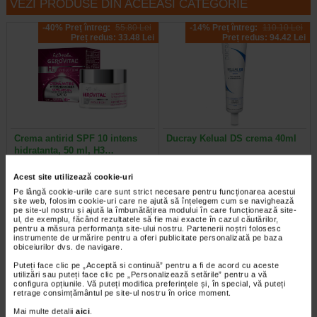
VEZI PRODUSE DIN ACEEASI CATEGORIE
-40% Preț întreg:
55.80 Lei
-14% Preț întreg:
110.10 Lei
Preț redus: 33.48 Lei
Preț redus: 94.42 Lei
Crema antirid SPF 10 intens
Ducray Kelual DS crema 40ml
hidratanta, 50 ml, H3…
Acest site utilizează cookie-uri
Gerovital H3E Crema antirid FP10
Crema keratoreductoare Ducray
hidrateaza intensiv pielea si
este o crema calmanta
Pe lângă cookie-urile care sunt strict necesare pentru funcționarea acestui
site web, folosim cookie-uri care ne ajută să înțelegem cum se navighează
previne aparitia ridurilor, oferind…
recomandata pentru tratarea…
pe site-ul nostru și ajută la îmbunătățirea modului în care funcționează site-
ul, de exemplu, făcând rezultatele să fie mai exacte în cazul căutărilor,
pentru a măsura performanța site-ului nostru. Partenerii noștri folosesc
instrumente de urmărire pentru a oferi publicitate personalizată pe baza
obiceiurilor dvs. de navigare.
-30% Preț întreg:
129,30 Lei
-20% Preț întreg:
108.30 Lei
Puteți face clic pe „Acceptă si continuă” pentru a fi de acord cu aceste
Preț redus: 90.51 Lei
Preț redus: 86.64 Lei
utilizări sau puteți face clic pe „Personalizează setările” pentru a vă
configura opțiunile. Vă puteți modifica preferințele și, în special, vă puteți
retrage consimțământul pe site-ul nostru în orice moment.
Mai multe detalii
aici
.