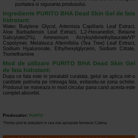
puritatea si siguranta produsului.
Ingrediente PURITO BHA Dead Skin Gel de fata
hidratant:
Water, Butylene Glycol, Artemisia Capillaris Leaf Extract,
Aloe Barbadensis Leaf Extract, 1,2-Hexanediol, Betaine
Salicylate(2%), Ammonium Acryloyldimethyltaurate/VP
Copolymer, Melaleuca Alternifolia (Tea Tree) Leaf Extract,
Sodium Hyaluronate, Ethylhexylglycerin, Sodium Citrate,
Tromethamine
Mod de utilizare PURITO BHA Dead Skin Gel
de fata hidratant:
Dupa ce fata este in prealabil curatata, gelul se aplica intr-o
cantitate potrivita pe intreaga fata, evitandu-se zona ochilor.
Produsul se maseaza in mod circular pana cand acesta este
complet absorbit.
Producator:
PURITO
*Pentru pret te asteptam in cea mai apropiata farmacie Catena