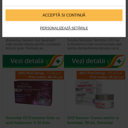
ACCEPTĂ SI CONTINUĂ
Sebium Gel Spumant pentru
Bioderma Sensibio H2O
curatarea tenului gras X 500 ml
Solutie Micelara X 500 ml
PERSONALIZEAZĂ SETĂRILE
Bioderma Sebium Gel Spumant
Solutia Micelara Sensibio H2O de
este solutia ideala pentru curatarea
la Bioderma este recomandata atat
tenului gras. Formula sa…
pentru demachierea tenului cat si…
-40% Preț întreg:
77.90 Lei
-40% Preț întreg:
78.20 Lei
Preț redus: 46.74 Lei
Preț redus: 46.92 Lei
Gerovital H3 Evolution fiole cu
GH3 Derma+ Crema antirid si
acid hialuronic X 10 fiole
fermitate, 50 ml, Gerovital