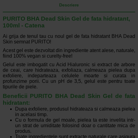
Descriere
PURITO BHA Dead Skin Gel de fata hidratant,
100ml - Catena
Ai grija de tenul tau cu noul gel de fata hidratant BHA Dead
Skin semnat PURITO!
Acest gel este dezvoltat din ingrediente atent alese, naturale,
fiind 100% vegan si curelty-free!
Gelul este imbogatit cu Acid Hialuronic si extract de arbore
de ceai, care hidrateaza, exfoliaza, calmeaza pielea dupa
exfoliere, indeparteaza celulele moarte si curata in
profunzime porii. Cu un pH de 3,5, gelul este pentru toate
tipurile de piele.
Beneficii PURITO BHA Dead Skin Gel de fata
hidratant:
Dupa exfoliere, produsul hidrateaza si calmeaza pielea
in acelasi timp.
Cu o formula de gel moale, pielea ta este invelita intr-
un strat de umiditate folosind doar o cantitate mica de
produs.
Toate ingredientele sunt extracte naturale care asigura