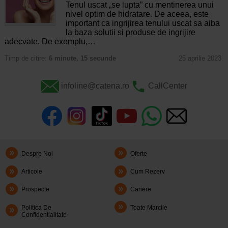
Tenul uscat „se lupta” cu mentinerea unui
nivel optim de hidratare. De aceea, este
important ca ingrijirea tenului uscat sa aiba
la baza solutii si produse de ingrijire
adecvate. De exemplu,…
Timp de citire:
6 minute, 15 secunde
25 aprilie 2023
infoline@catena.ro
CallCenter
Despre Noi
Oferte
Articole
Cum Rezerv
Prospecte
Cariere
Politica De
Toate Marcile
Confidentialitate