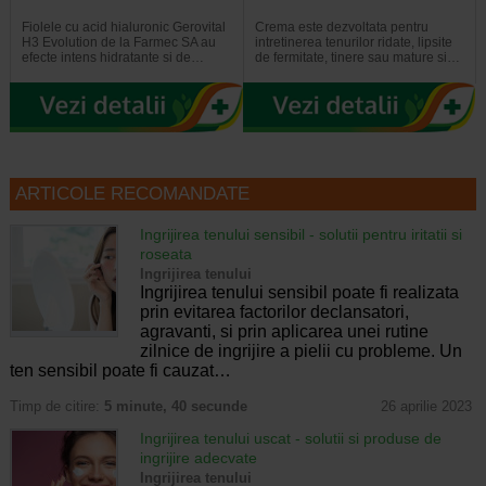
Fiolele cu acid hialuronic Gerovital
Crema este dezvoltata pentru
H3 Evolution de la Farmec SA au
intretinerea tenurilor ridate, lipsite
efecte intens hidratante si de…
de fermitate, tinere sau mature si…
ARTICOLE RECOMANDATE
Ingrijirea tenului sensibil - solutii pentru iritatii si
roseata
Ingrijirea tenului
Ingrijirea tenului sensibil poate fi realizata
prin evitarea factorilor declansatori,
agravanti, si prin aplicarea unei rutine
zilnice de ingrijire a pielii cu probleme. Un
ten sensibil poate fi cauzat…
Timp de citire:
5 minute, 40 secunde
26 aprilie 2023
Ingrijirea tenului uscat - solutii si produse de
ingrijire adecvate
Ingrijirea tenului