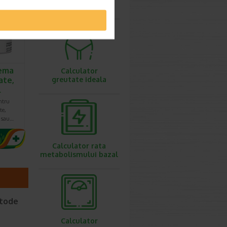
6.92 Lei
ovulatie
ema
Calculator
ate,
greutate ideala
l
ntru
te,
e sau…
Calculator rata
metabolismului bazal
etode
Calculator