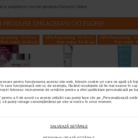
et te asteptam in cea mai apropiata farmacie Catena
I PRODUSE DIN ACEEASI CATEGORIE
eț întreg:
55.80 Lei
-14% Preț întreg:
110.10 Lei
-30% Preț întreg:
12
Preț redus: 33.48 Lei
Preț redus: 94.42 Lei
Preț redus: 9
necesare pentru funcționarea acestui site web, folosim cookie-uri care ne ajută să î
 antirid SPF 10
Ducray Kelual DS
Sebium Gel Sp
 în care funcționează site-ul, de exemplu, făcând rezultatele să fie mai exacte în caz
s hidratanta,
crema 40ml
pentru curatar
 noștri folosesc instrumente de urmărire pentru a oferi publicitate personalizată pe ba
, H3…
tenului gras X
 pentru a fi de acord cu aceste utilizări sau puteți face clic pe „Personalizează setăr
ial, vă puteți retrage consimțământul pe site-ul nostru în orice moment.
l H3E Crema antirid
Crema keratoreductoare Ducray
Bioderma Sebium Gel S
ateaza intensiv pielea si
este o crema calmanta
este solutia ideala pentru
paritia ridurilor…
recomandata pentru tratarea…
curatarea tenului gras…
SALVEAZĂ SETĂRILE
eț întreg:
108.30 Lei
-40% Preț întreg:
77.90 Lei
-40% Preț întreg:
78