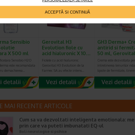
PERSONALIZEAZĂ SETĂRILE
Preț redus: 86.64 Lei
Preț redus: 46.74 Lei
Preț redus: 4
ACCEPTĂ SI CONTINUĂ
rma Sensibio
Gerovital H3
GH3 Derma+ Cr
olutie
Evolution fiole cu
antirid si fermit
ara X 500 ml
acid hialuronic X 10…
50 ml, Gerovita
Micelara Sensibio H2O
Fiolele cu acid hialuronic
Crema este dezvoltata pe
oderma este recomandata
Gerovital H3 Evolution de la
intretinerea tenurilor rida
tru demachierea…
Farmec SA au efecte intens…
lipsite de fermitate, tiner
E MAI RECENTE ARTICOLE
Cum sa va dezvoltati inteligenta emotionala: m
prin care va puteti imbunatati EQ-ul
Boli neurologice si psihice