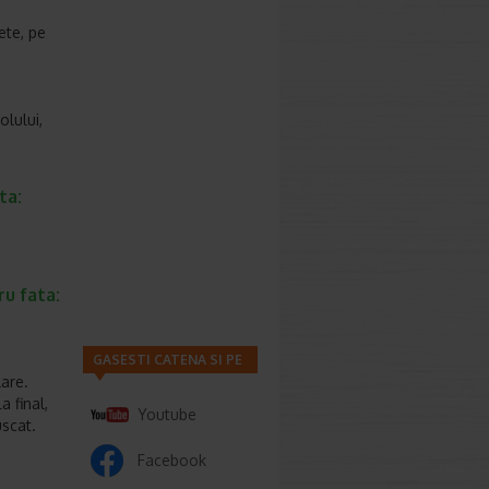
ete, pe
olului,
ta:
u fata:
GASESTI CATENA SI PE
lare.
a final,
Youtube
uscat.
Facebook