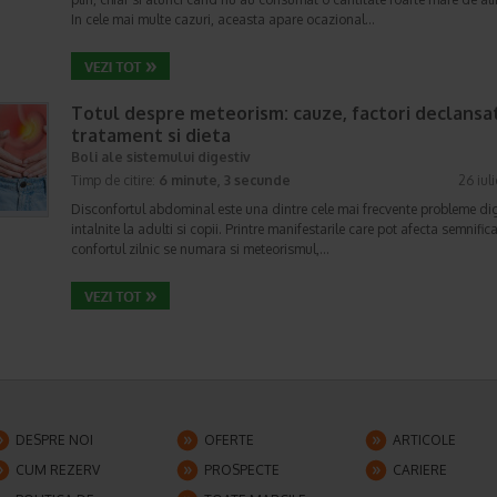
In cele mai multe cazuri, aceasta apare ocazional…
Totul despre meteorism: cauze, factori declansat
tratament si dieta
Boli ale sistemului digestiv
Timp de citire:
6 minute, 3 secunde
26 iul
Disconfortul abdominal este una dintre cele mai frecvente probleme di
intalnite la adulti si copii. Printre manifestarile care pot afecta semnifica
confortul zilnic se numara si meteorismul,…
DESPRE NOI
OFERTE
ARTICOLE
CUM REZERV
PROSPECTE
CARIERE