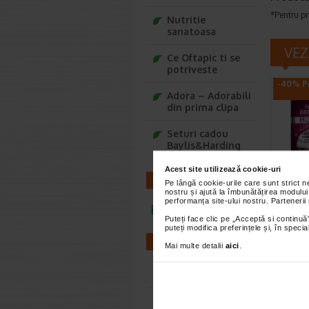
*Pentru pr
Nutritie
sanatoasa
VEZ
Ce Oftapic ti se
potriveste
-40% Pr
Adora – Adorabili
din prima clipa
Seturi cadou
Baylis&Harding
Acest site utilizează cookie-uri
CONTACT
Pe lângă cookie-urile care sunt strict 
Crema
nostru și ajută la îmbunătățirea modului
inten
performanța site-ului nostru. Partenerii
infoline@catena.ro
50 ml
Puteți face clic pe „Acceptă si continuă”
puteți modifica preferințele și, în spec
Gerovita
FARMACII
FP10 hidr
Mai multe detalii
aici
.
previne a
Farmacii NON-STOP
Farmacii FIV
-20% Pr