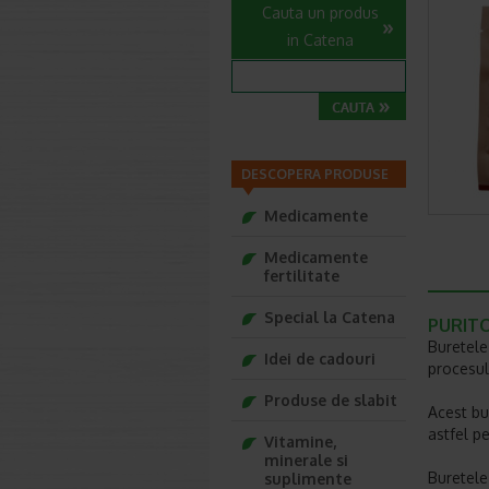
Cauta un produs
in Catena
DESCOPERA PRODUSE
Medicamente
Medicamente
fertilitate
Special la Catena
PURITO 
Buretele
Idei de cadouri
procesulu
Produse de slabit
Acest bu
astfel pe
Vitamine,
minerale si
Buretele
suplimente