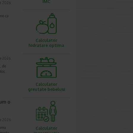
IMC
t 2026
une ca
Calculator
hidratare optima
ie 2026
, de
lor,
Calculator
greutate bebelusi
cum o
ie 2026
prea
Calculator
imente.