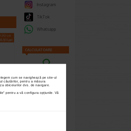
Instagram
TikTok
Whatsapp
9,30 Lei
0.51 Lei
CALCULATOARE
nțelegem cum se navighează pe site-ul
umant
ul căutărilor, pentru a măsura
ea
Calculator
za obiceiurilor dvs. de navigare.
 500…
sarcina
ile” pentru a vă configura opțiunile. Vă
pumant
.20 Lei
Calculator