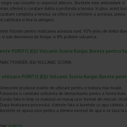
 negre sau cosurile cu aspectul albicios. Buretele este antioxidant si
rian, oferind o curatare dubla si profunda a tenului. In plus, acest bur
curatare completa a tenului, va ofera si o exfoliere a acestuia, pielea
 catifelata si fina la atingere.
ntele folosite pentru realizarea acestuia sunt: 92% jeleu de limba diav
 si sub denumirea de Konjac si 8% pulbere vulcanica.
ente PURITO JEJU Volcanic Scoria Konjac Burete pentru fa
NJAC POWDER, JEJU VOLCANIC SCORIA
utilizare PURITO JEJU Volcanic Scoria Konjac Burete pentr
Umezeste produsul inainte de utilizare pentru o textura mai moale.
Foloseste o cantitate suficienta de demachiante pentru a forma bule.
Curata fata in timp ce realizezi un masaj usor format din miscari circu
Dupa finalizarea procesului, clateste fata si buretele cu apa calduta. L
buretele se apasa usor pentru a elimina excesul de apa si se lasa la 
tor:
PURITO