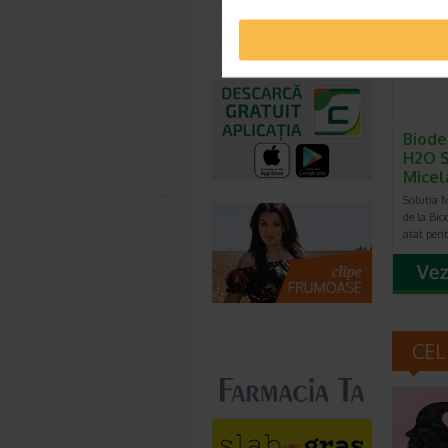
Toate farmaciile
Biode
H2O S
Micel
Solutia 
de la Bi
atat pen
CEL