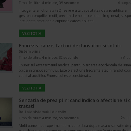
Timp de citire:
4 minute, 39 secunde
6 augus
Inteligenta emotionala (EQ) se refera la capacitatea de a identifica si
gestiona propriile emotii, precum si emotiile celorlalti. In general, se sp
inteligenta emotionala cuprinde cateva abilitati:…
Enurezis: cauze, factori declansatori si solutii
Sistem urinar
Timp de citire:
4 minute, 32 secunde
28 iul
Enurezisul este termenul medical pentru pierderea accidentala de urina
obicei in timpul somnului. Este o afectiune frecventa atat in randul copii
cat si al adultilor. Enurezisul este considerat…
Senzatia de prea plin: cand indica o afectiune si 
tratati
Boli ale sistemului digestiv
Timp de citire:
4 minute, 55 secunde
26 iul
Multi oameni au experimentat macar o data dupa masa o senzatie de 
plin, chiar si atunci cand nu au consumat o cantitate foarte mare de al