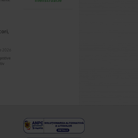
menstruatie
ori,
ie 2026
gestive
tiv