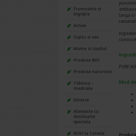
punctele
Frumusete si
antibacte
ingrijire
langa o 
ramanand
Acnee
Ingredie
Cuplu si sex
cunoscut
Mama si copilul
Ingredi
Produse BIO
PURE KO
Produse naturiste
Mod de 
Tehnico -
medicale
Diverse
Alimente cu
destinatie
speciala
NOU la Catena
Produca