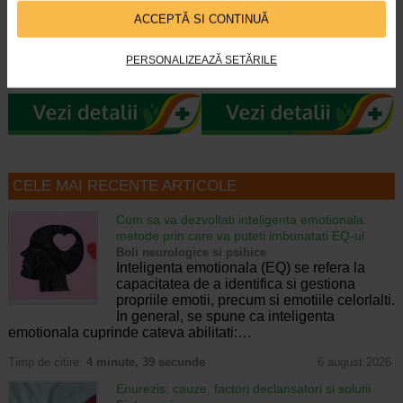
acid hialuronic X 10 fiole
fermitate, 50 ml, Gerovital
ACCEPTĂ SI CONTINUĂ
Fiolele cu acid hialuronic Gerovital
Crema este dezvoltata pentru
PERSONALIZEAZĂ SETĂRILE
H3 Evolution de la Farmec SA au
intretinerea tenurilor ridate, lipsite
efecte intens hidratante si de…
de fermitate, tinere sau mature si…
CELE MAI RECENTE ARTICOLE
Cum sa va dezvoltati inteligenta emotionala:
metode prin care va puteti imbunatati EQ-ul
Boli neurologice si psihice
Inteligenta emotionala (EQ) se refera la
capacitatea de a identifica si gestiona
propriile emotii, precum si emotiile celorlalti.
In general, se spune ca inteligenta
emotionala cuprinde cateva abilitati:…
Timp de citire:
4 minute, 39 secunde
6 august 2026
Enurezis: cauze, factori declansatori si solutii