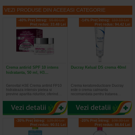
VEZI PRODUSE DIN ACEEASI CATEGORIE
-40% Preț întreg:
55.80 Lei
-14% Preț întreg:
110.10 Lei
Preț redus: 33.48 Lei
Preț redus: 94.42 Lei
Crema antirid SPF 10 intens
Ducray Kelual DS crema 40ml
hidratanta, 50 ml, H3…
Gerovital H3E Crema antirid FP10
Crema keratoreductoare Ducray
hidrateaza intensiv pielea si
este o crema calmanta
previne aparitia ridurilor, oferind…
recomandata pentru tratarea…
-30% Preț întreg:
129,30 Lei
-20% Preț întreg:
108.30 Lei
Preț redus: 90.51 Lei
Preț redus: 86.64 Lei