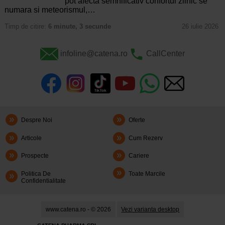
pot afecta semnificativ confortul zilnic se
numara si meteorismul,…
Timp de citire:
6 minute, 3 secunde
26 iulie 2026
infoline@catena.ro
CallCenter
Despre Noi
Oferte
Articole
Cum Rezerv
Prospecte
Cariere
Politica De
Toate Marcile
Confidentialitate
www.catena.ro - © 2026
Vezi varianta desktop