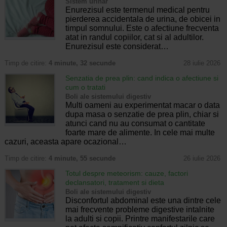
Sistem urinar
Enurezisul este termenul medical pentru
pierderea accidentala de urina, de obicei in
timpul somnului. Este o afectiune frecventa
atat in randul copiilor, cat si al adultilor.
Enurezisul este considerat…
Timp de citire:
4 minute, 32 secunde
28 iulie 2026
Senzatia de prea plin: cand indica o afectiune si
cum o tratati
Boli ale sistemului digestiv
Multi oameni au experimentat macar o data
dupa masa o senzatie de prea plin, chiar si
atunci cand nu au consumat o cantitate
foarte mare de alimente. In cele mai multe
cazuri, aceasta apare ocazional…
Timp de citire:
4 minute, 55 secunde
26 iulie 2026
Totul despre meteorism: cauze, factori
declansatori, tratament si dieta
Boli ale sistemului digestiv
Disconfortul abdominal este una dintre cele
mai frecvente probleme digestive intalnite
la adulti si copii. Printre manifestarile care