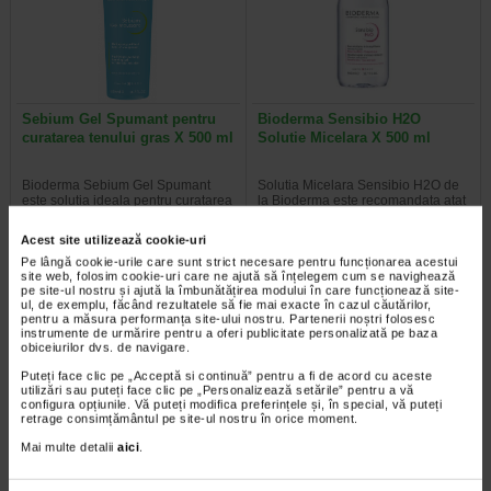
Sebium Gel Spumant pentru
Bioderma Sensibio H2O
curatarea tenului gras X 500 ml
Solutie Micelara X 500 ml
Bioderma Sebium Gel Spumant
Solutia Micelara Sensibio H2O de
este solutia ideala pentru curatarea
la Bioderma este recomandata atat
tenului gras. Formula sa…
pentru demachierea tenului cat si…
Acest site utilizează cookie-uri
Pe lângă cookie-urile care sunt strict necesare pentru funcționarea acestui
site web, folosim cookie-uri care ne ajută să înțelegem cum se navighează
pe site-ul nostru și ajută la îmbunătățirea modului în care funcționează site-
ul, de exemplu, făcând rezultatele să fie mai exacte în cazul căutărilor,
-40% Preț întreg:
77.90 Lei
-40% Preț întreg:
78.20 Lei
pentru a măsura performanța site-ului nostru. Partenerii noștri folosesc
Preț redus: 46.74 Lei
Preț redus: 46.92 Lei
instrumente de urmărire pentru a oferi publicitate personalizată pe baza
obiceiurilor dvs. de navigare.
Puteți face clic pe „Acceptă si continuă” pentru a fi de acord cu aceste
utilizări sau puteți face clic pe „Personalizează setările” pentru a vă
configura opțiunile. Vă puteți modifica preferințele și, în special, vă puteți
retrage consimțământul pe site-ul nostru în orice moment.
Mai multe detalii
aici
.
Gerovital H3 Evolution fiole cu
GH3 Derma+ Crema antirid si