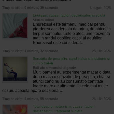
Timp de citire:
4 minute, 39 secunde
6 august 2026
Enurezis: cauze, factori declansatori si solutii
Sistem urinar
Enurezisul este termenul medical pentru
pierderea accidentala de urina, de obicei in
timpul somnului. Este o afectiune frecventa
atat in randul copiilor, cat si al adultilor.
Enurezisul este considerat…
Timp de citire:
4 minute, 32 secunde
28 iulie 2026
Senzatia de prea plin: cand indica o afectiune si
cum o tratati
Boli ale sistemului digestiv
Multi oameni au experimentat macar o data
dupa masa o senzatie de prea plin, chiar si
atunci cand nu au consumat o cantitate
foarte mare de alimente. In cele mai multe
cazuri, aceasta apare ocazional…
Timp de citire:
4 minute, 55 secunde
26 iulie 2026
Totul despre meteorism: cauze, factori
declansatori, tratament si dieta