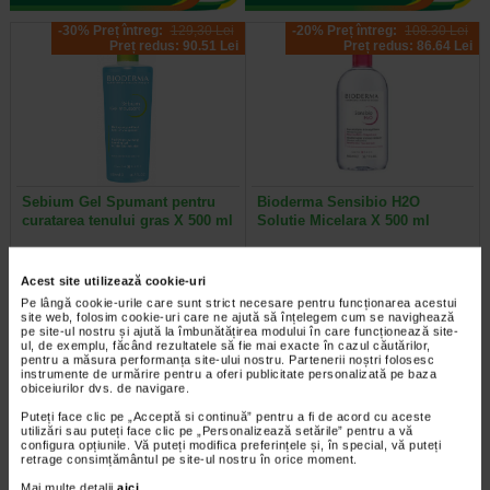
-30% Preț întreg:
129,30 Lei
-20% Preț întreg:
108.30 Lei
Preț redus: 90.51 Lei
Preț redus: 86.64 Lei
Sebium Gel Spumant pentru
Bioderma Sensibio H2O
curatarea tenului gras X 500 ml
Solutie Micelara X 500 ml
Bioderma Sebium Gel Spumant
Solutia Micelara Sensibio H2O de
Acest site utilizează cookie-uri
este solutia ideala pentru curatarea
la Bioderma este recomandata atat
tenului gras. Formula sa…
pentru demachierea tenului cat si…
Pe lângă cookie-urile care sunt strict necesare pentru funcționarea acestui
site web, folosim cookie-uri care ne ajută să înțelegem cum se navighează
pe site-ul nostru și ajută la îmbunătățirea modului în care funcționează site-
ul, de exemplu, făcând rezultatele să fie mai exacte în cazul căutărilor,
pentru a măsura performanța site-ului nostru. Partenerii noștri folosesc
instrumente de urmărire pentru a oferi publicitate personalizată pe baza
obiceiurilor dvs. de navigare.
-40% Preț întreg:
77.90 Lei
-40% Preț întreg:
78.20 Lei
Preț redus: 46.74 Lei
Preț redus: 46.92 Lei
Puteți face clic pe „Acceptă si continuă” pentru a fi de acord cu aceste
utilizări sau puteți face clic pe „Personalizează setările” pentru a vă
configura opțiunile. Vă puteți modifica preferințele și, în special, vă puteți
retrage consimțământul pe site-ul nostru în orice moment.
Mai multe detalii
aici
.