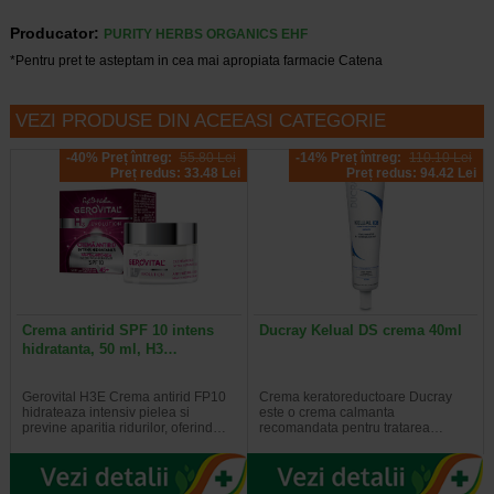
Producator:
PURITY HERBS ORGANICS EHF
*Pentru pret te asteptam in cea mai apropiata farmacie Catena
VEZI PRODUSE DIN ACEEASI CATEGORIE
-40% Preț întreg:
55.80 Lei
-14% Preț întreg:
110.10 Lei
Preț redus: 33.48 Lei
Preț redus: 94.42 Lei
Crema antirid SPF 10 intens
Ducray Kelual DS crema 40ml
hidratanta, 50 ml, H3…
Gerovital H3E Crema antirid FP10
Crema keratoreductoare Ducray
hidrateaza intensiv pielea si
este o crema calmanta
previne aparitia ridurilor, oferind…
recomandata pentru tratarea…