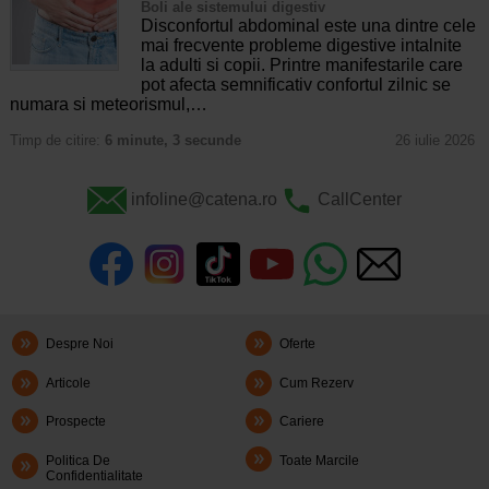
Boli ale sistemului digestiv
Disconfortul abdominal este una dintre cele
mai frecvente probleme digestive intalnite
la adulti si copii. Printre manifestarile care
pot afecta semnificativ confortul zilnic se
numara si meteorismul,…
Timp de citire:
6 minute, 3 secunde
26 iulie 2026
infoline@catena.ro
CallCenter
Despre Noi
Oferte
Articole
Cum Rezerv
Prospecte
Cariere
Politica De
Toate Marcile
Confidentialitate