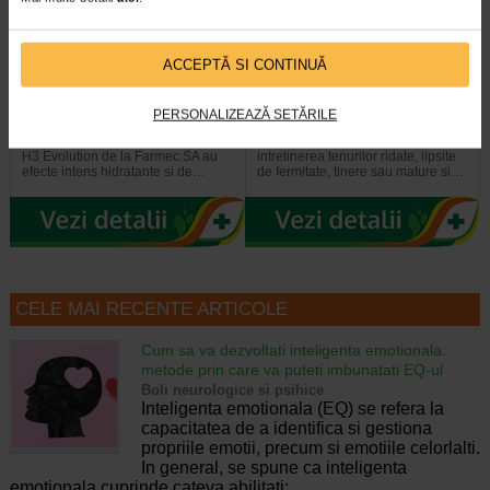
ACCEPTĂ SI CONTINUĂ
Gerovital H3 Evolution fiole cu
GH3 Derma+ Crema antirid si
acid hialuronic X 10 fiole
fermitate, 50 ml, Gerovital
PERSONALIZEAZĂ SETĂRILE
Fiolele cu acid hialuronic Gerovital
Crema este dezvoltata pentru
H3 Evolution de la Farmec SA au
intretinerea tenurilor ridate, lipsite
efecte intens hidratante si de…
de fermitate, tinere sau mature si…
CELE MAI RECENTE ARTICOLE
Cum sa va dezvoltati inteligenta emotionala:
metode prin care va puteti imbunatati EQ-ul
Boli neurologice si psihice
Inteligenta emotionala (EQ) se refera la
capacitatea de a identifica si gestiona
propriile emotii, precum si emotiile celorlalti.
In general, se spune ca inteligenta
emotionala cuprinde cateva abilitati:…