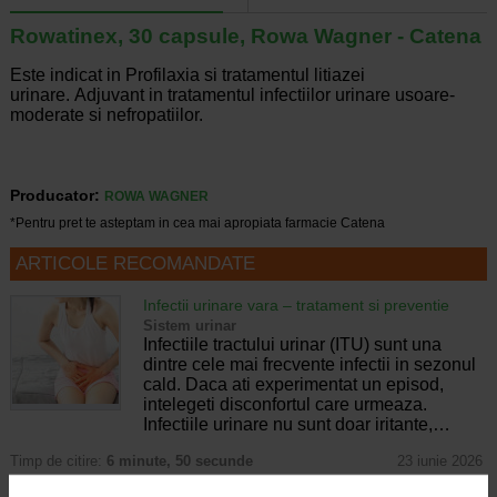
Rowatinex, 30 capsule, Rowa Wagner - Catena
Este indicat in Profilaxia si tratamentul litiazei
urinare. Adjuvant in tratamentul infectiilor urinare usoare-
moderate si nefropatiilor.
Producator:
ROWA WAGNER
*Pentru pret te asteptam in cea mai apropiata farmacie Catena
ARTICOLE RECOMANDATE
Infectii urinare vara – tratament si preventie
Sistem urinar
Infectiile tractului urinar (ITU) sunt una
dintre cele mai frecvente infectii in sezonul
cald. Daca ati experimentat un episod,
intelegeti disconfortul care urmeaza.
Infectiile urinare nu sunt doar iritante,…
Timp de citire:
6 minute, 50 secunde
23 iunie 2026
Infectie urinara recurenta: cauze si solutii de