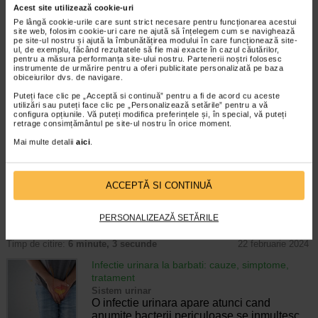
Acest site utilizează cookie-uri
ajutor
Pe lângă cookie-urile care sunt strict necesare pentru funcționarea acestui
Sistem urinar
site web, folosim cookie-uri care ne ajută să înțelegem cum se navighează
Infectiile urinare, desi frecvent intalnite, pot
pe site-ul nostru și ajută la îmbunătățirea modului în care funcționează site-
deveni o provocare majora pentru sanatate
ul, de exemplu, făcând rezultatele să fie mai exacte în cazul căutărilor,
pentru a măsura performanța site-ului nostru. Partenerii noștri folosesc
daca se repeta in mod constant. Recurenta
instrumente de urmărire pentru a oferi publicitate personalizată pe baza
acestor infectii poate aduce disconfort
obiceiurilor dvs. de navigare.
persistent si riscuri de complicatii…
Puteți face clic pe „Acceptă si continuă” pentru a fi de acord cu aceste
utilizări sau puteți face clic pe „Personalizează setările” pentru a vă
Timp de citire:
6 minute, 2 secunde
7 octombrie 2024
configura opțiunile. Vă puteți modifica preferințele și, în special, vă puteți
retrage consimțământul pe site-ul nostru în orice moment.
Infectie urinara – care sunt simptomele si cum
Mai multe detalii
aici
.
poate fi diagnosticata timpuriu
Sistem urinar
Infectia urinara este una dintre cele mai
comune tipuri de infectii ale tractului urinar.
ACCEPTĂ SI CONTINUĂ
Aceasta poate implica orice parte a
sistemului urinar. Bacteriile, in special
PERSONALIZEAZĂ SETĂRILE
E.coli, sunt cele mai comune cauze…
Timp de citire:
6 minute, 3 secunde
22 februarie 2024
Infectie urinara la barbati: cauze, simptome,
tratament
Sistem urinar
O infectie urinara apare atunci cand
anumite bacterii periculoase se inmultesc