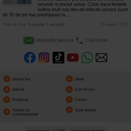
oriunde in tractul urinar. Chiar daca femeile
sufera mult mai des de infectie urinara (sunt
de 30 de ori mai predispuse la…
Timp de citire:
5 minute, 3 secunde
25 august 2022
infoline@catena.ro
CallCenter
Despre Noi
Oferte
Articole
Cum Rezerv
Prospecte
Cariere
Politica De
Toate Marcile
Confidentialitate