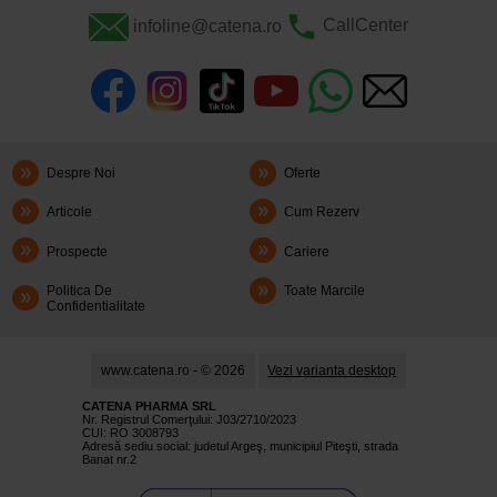
infoline@catena.ro
CallCenter
Despre Noi
Oferte
Articole
Cum Rezerv
Prospecte
Cariere
Politica De
Toate Marcile
Confidentialitate
www.catena.ro - © 2026
Vezi varianta desktop
CATENA PHARMA SRL
Nr. Registrul Comerţului: J03/2710/2023
CUI: RO 3008793
Adresă sediu social: judetul Argeş, municipiul Piteşti, strada
Banat nr.2