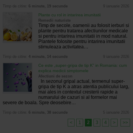
Timp de citire:
6 minute, 19 secunde
9 ianuarie 2026
Plante cu rol in intarirea imunitatii
Remedii naturiste
Timp de secole, oamenii au folosit ierburi si
plante pentru tratarea afectiunilor medicale
si pentru intarirea imunitatii in mod natural.
Plantele folosite pentru intarirea imunitatii
stimuleaza activitatea…
Timp de citire:
4 minute, 14 secunde
9 ianuarie 2026
Ce este „super-gripa de tip K” in Romania: cum
explica medicii simptomele
Afectiuni de sezon
In sezonul gripal actual, termenul super-
gripa de tip K a atras atentia publicului larg,
mai ales in contextul cresterii rapide a
numarului de cazuri si al formelor mai
severe de boala. Spre deosebire…
Timp de citire:
6 minute, 38 secunde
5 ianuarie 2026
<
1
2
3
4
>
>>