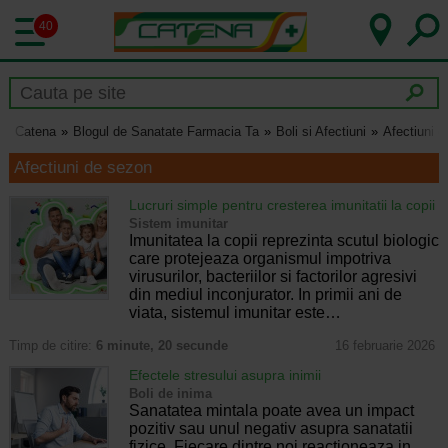
40
Catena
Blogul de Sanatate Farmacia Ta
Boli si Afectiuni
Afectiuni 
Afectiuni de sezon
Lucruri simple pentru cresterea imunitatii la copii
Sistem imunitar
Imunitatea la copii reprezinta scutul biologic
care protejeaza organismul impotriva
virusurilor, bacteriilor si factorilor agresivi
din mediul inconjurator. In primii ani de
viata, sistemul imunitar este…
Timp de citire:
6 minute, 20 secunde
16 februarie 2026
Efectele stresului asupra inimii
Boli de inima
Sanatatea mintala poate avea un impact
pozitiv sau unul negativ asupra sanatatii
fizice. Fiecare dintre noi reactioneaza in