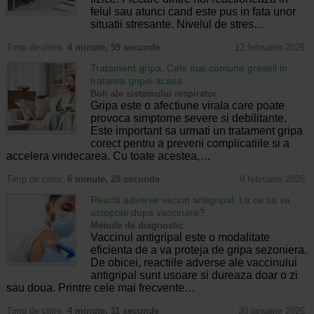
felul sau atunci cand este pus in fata unor
situatii stresante. Nivelul de stres…
Timp de citire:
4 minute, 59 secunde
12 februarie 2026
Tratament gripa. Cele mai comune greseli in
tratarea gripei acasa
Boli ale sistemului respirator
Gripa este o afectiune virala care poate
provoca simptome severe si debilitante.
Este important sa urmati un tratament gripa
corect pentru a preveni complicatiile si a
accelera vindecarea. Cu toate acestea,…
Timp de citire:
6 minute, 28 secunde
9 februarie 2026
Reactii adverse vaccin antigripal. La ce sa va
asteptati dupa vaccinare?
Metode de diagnostic
Vaccinul antigripal este o modalitate
eficienta de a va proteja de gripa sezoniera.
De obicei, reactiile adverse ale vaccinului
antigripal sunt usoare si dureaza doar o zi
sau doua. Printre cele mai frecvente…
Timp de citire:
4 minute, 11 secunde
30 ianuarie 2026