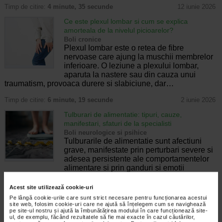
Timp de citire:
4 minute, 35 secunde
12 iunie 2026
Ce este plexul lombar si cum se explica
amorteala de la nivelul picioarelor?
Boli cronice
Plexul lombar este o retea de fibre
nervoase care ajung la muschii membrelor
inferioare. O leziune a plexului lombar,
aparuta la nastere sau din cauza unui
traumatism, provoaca durere si slabiciune, dar…
Timp de citire:
6 minute, 19 secunde
2 iunie 2026
Tulburari de alimentatie: tipuri, cauze,
manifestari, sfaturi de la specialisti
Boli neurologice si psihice
Tulburarile de alimentatie sunt afectiuni
grave, manifestate prin perturbari severe si
adesea persistente ale comportamentelor
alimentare si prin ganduri si emotii
stresante asociate, care afecteaza functionarea…
Acest site utilizează cookie-uri
Timp de citire:
5 minute, 15 secunde
26 mai 2026
Pe lângă cookie-urile care sunt strict necesare pentru funcționarea acestui
site web, folosim cookie-uri care ne ajută să înțelegem cum se navighează
Efectele stresului asupra creierului
pe site-ul nostru și ajută la îmbunătățirea modului în care funcționează site-
Boli neurologice si psihice
ul, de exemplu, făcând rezultatele să fie mai exacte în cazul căutărilor,