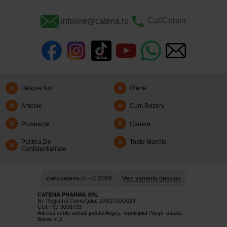
infoline@catena.ro
CallCenter
Despre Noi
Oferte
Articole
Cum Rezerv
Prospecte
Cariere
Politica De
Toate Marcile
Confidentialitate
www.catena.ro - © 2026
Vezi varianta desktop
CATENA PHARMA SRL
Nr. Registrul Comerţului: J03/2710/2023
CUI: RO 3008793
Adresă sediu social: judetul Argeş, municipiul Piteşti, strada
Banat nr.2