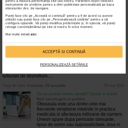
pentru a măsura performanța site-ului nostru. Partenerii noștri folosesc
Stresul a devenit una dintre cele mai
instrumente de urmărire pentru a oferi publicitate personalizată pe baza
frecvente probleme ale vietii moderne.
obiceiurilor dvs. de navigare.
Ritmul alert, responsabilitatile profesionale,
Puteți face clic pe „Acceptă si continuă” pentru a fi de acord cu aceste
lipsa timpului pentru odihna, grijile
utilizări sau puteți face clic pe „Personalizează setările” pentru a vă
financiare si suprastimularea constanta…
configura opțiunile. Vă puteți modifica preferințele și, în special, vă puteți
retrage consimțământul pe site-ul nostru în orice moment.
Timp de citire:
5 minute, 50 secunde
26 mai 2026
Mai multe detalii
aici
.
Terapia ABA, abordarea care poate imbunatati
vietile copiilor cu autism
Boli neurologice si psihice
ACCEPTĂ SI CONTINUĂ
Terapia ABA, care se traduce prin „analiza
comportamentala aplicata”, este un tip de
PERSONALIZEAZĂ SETĂRILE
terapie comportamentala bazata pe studii,
destinata persoanelor cu autism si alte
tulburari de dezvoltare.…
Timp de citire:
4 minute, 19 secunde
25 mai 2026
De ce sunteti mereu obositi? Cauze si solutii
Boli neurologice si psihice
Oboseala este una dintre cele mai
frecvente simptome intalnite in practica
medicala si afecteaza milioane de oameni.
Uneori apare dupa perioade stresante,
lipsa de somn sau suprasolicitare, insa in