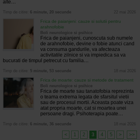
alte…
Timp de citire:
6 minute, 20 secunde
22 mai 2026
Frica de paianjeni: cauze si solutii pentru
arahnofobie
Boli neurologice si psihice
Frica de paianjeni, cunoscuta sub numele
de arahnofobie, devine o fobie atunci cand
va consuma gandurile, va afecteaza
activitatile zilnice si va impiedica sa va
bucurati de timpul petrecut cu familia…
Timp de citire:
5 minute, 53 secunde
18 mai 2026
Frica de moarte: cauze si metode de tratament
Boli neurologice si psihice
Frica de moarte sau tanatofobia reprezinta
o teama extrema legata de sfarsitul vietii
sau de procesul mortii. Aceasta poate viza
atat propria moarte, cat si moartea unei
persoane dragi. Psihoterapia poate…
Timp de citire:
6 minute, 36 secunde
18 mai 2026
<
1
2
3
4
5
>
>>