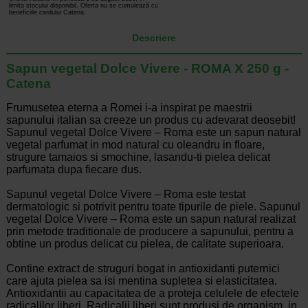
limita stocului disponibil. Oferta nu se cumulează cu
beneficiile cardului Catena.
Descriere
Sapun vegetal Dolce Vivere - ROMA X 250 g -
Catena
Frumusetea eterna a Romei i-a inspirat pe maestrii
sapunului italian sa creeze un produs cu adevarat deosebit!
Sapunul vegetal Dolce Vivere – Roma este un sapun natural
vegetal parfumat in mod natural cu oleandru in floare,
strugure tamaios si smochine, lasandu-ti pielea delicat
parfumata dupa fiecare dus.
Sapunul vegetal Dolce Vivere – Roma este testat
dermatologic si potrivit pentru toate tipurile de piele. Sapunul
vegetal Dolce Vivere – Roma este un sapun natural realizat
prin metode traditionale de producere a sapunului, pentru a
obtine un produs delicat cu pielea, de calitate superioara.
Contine extract de struguri bogat in antioxidanti puternici
care ajuta pielea sa isi mentina supletea si elasticitatea.
Antioxidantii au capacitatea de a proteja celulele de efectele
radicalilor liberi. Radicalii liberi sunt produsi de organism, in