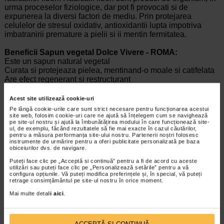
urma proceselor fiziologice, dar pot fi provocati si de
expunerea la diversi factori de mediu. Prin protejarea
celulelor de stresul oxidativ, antioxidantii lupta impotriva
imbatranirii premature a pielii si ii mentin fermitatea.
Beneficii Sapun vegetal Dolce Vivere - ROMA:
Este un sapun natural vegetal
Curata si protejeaza pielea, mentinand-o moale si catifelata
Are efect regenerant si restructurant
Hraneste pielea in profunzime si are efect emolient
Este un sapun natural testat dermatologic
Acest site utilizează cookie-uri
Parfumeaza delicat pielea invaluind-o intr-o aroma placuta,
Pe lângă cookie-urile care sunt strict necesare pentru funcționarea acestui
florala
site web, folosim cookie-uri care ne ajută să înțelegem cum se navighează
pe site-ul nostru și ajută la îmbunătățirea modului în care funcționează site-
ul, de exemplu, făcând rezultatele să fie mai exacte în cazul căutărilor,
pentru a măsura performanța site-ului nostru. Partenerii noștri folosesc
instrumente de urmărire pentru a oferi publicitate personalizată pe baza
Producator:
NESTI DANTE ITALIA
obiceiurilor dvs. de navigare.
*Pentru pret te asteptam in cea mai apropiata farmacie Catena
Puteți face clic pe „Acceptă si continuă” pentru a fi de acord cu aceste
utilizări sau puteți face clic pe „Personalizează setările” pentru a vă
configura opțiunile. Vă puteți modifica preferințele și, în special, vă puteți
ARTICOLE RECOMANDATE
retrage consimțământul pe site-ul nostru în orice moment.
Mai multe detalii
aici
.
Piele uscata la copii vs piele uscata la adulti
Boli de piele
Daca sunteti parinte, cu siguranta ati
observat la cei mici ca pielea lor este mult
ACCEPTĂ SI CONTINUĂ