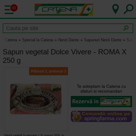
40
Catena
Special la Catena
Nesti Dante
Sapunuri Nesti Dante
Sapu
Sapun vegetal Dolce Vivere - ROMA X
250 g
Plătești 2, primești 3
Te asteptam la Catena cu
sfaturi si recomandari
Ofertă valabilă în perioada 1-31 august 2026, in