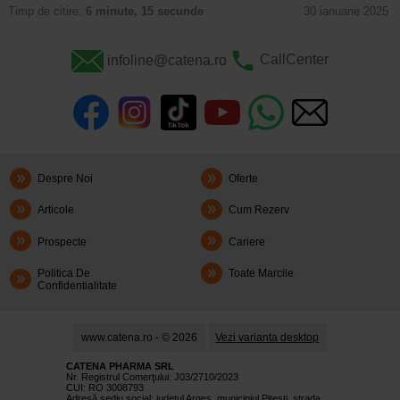
Timp de citire:
6 minute, 15 secunde
30 ianuarie 2025
infoline@catena.ro
CallCenter
Despre Noi
Oferte
Articole
Cum Rezerv
Prospecte
Cariere
Politica De
Toate Marcile
Confidentialitate
www.catena.ro - © 2026
Vezi varianta desktop
CATENA PHARMA SRL
Nr. Registrul Comerţului: J03/2710/2023
CUI: RO 3008793
Adresă sediu social: judetul Argeş, municipiul Piteşti, strada