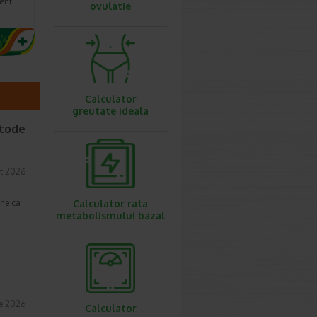
ent
ovulatie
Calculator
greutate ideala
etode
t 2026
une ca
Calculator rata
metabolismului bazal
ie 2026
Calculator