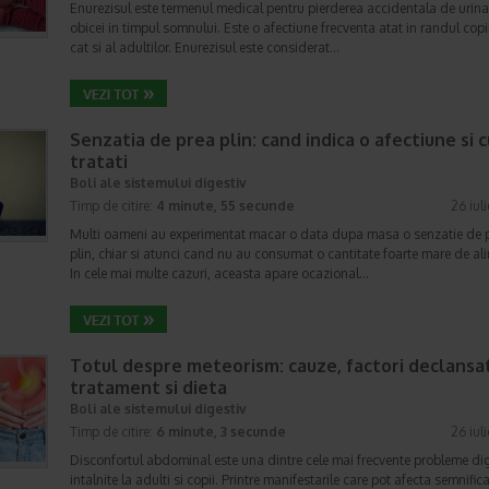
Enurezisul este termenul medical pentru pierderea accidentala de urina
obicei in timpul somnului. Este o afectiune frecventa atat in randul copii
cat si al adultilor. Enurezisul este considerat…
Senzatia de prea plin: cand indica o afectiune si 
tratati
Boli ale sistemului digestiv
Timp de citire:
4 minute, 55 secunde
26 iul
Multi oameni au experimentat macar o data dupa masa o senzatie de 
plin, chiar si atunci cand nu au consumat o cantitate foarte mare de al
In cele mai multe cazuri, aceasta apare ocazional…
Totul despre meteorism: cauze, factori declansat
tratament si dieta
Boli ale sistemului digestiv
Timp de citire:
6 minute, 3 secunde
26 iul
Disconfortul abdominal este una dintre cele mai frecvente probleme di
intalnite la adulti si copii. Printre manifestarile care pot afecta semnifica