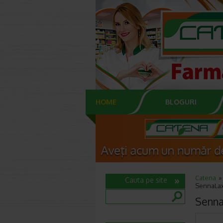
HOME
BLOGURI
Catena
Cauta pe site
SennaLax
Senna