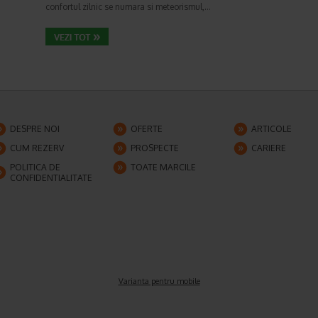
confortul zilnic se numara si meteorismul,…
DESPRE NOI
OFERTE
ARTICOLE
CUM REZERV
PROSPECTE
CARIERE
POLITICA DE
TOATE MARCILE
CONFIDENTIALITATE
Varianta pentru mobile