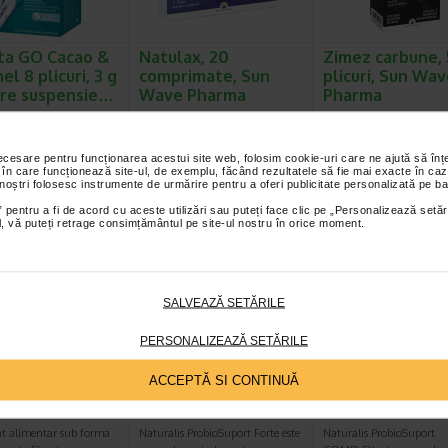
ta GO Cacao &
Natulax, 20
Zimez carbune, 
l 8 plicuri, 3 g
comprimate, Sun
plicuri, Sun Wa
re suspensie…
Wave Pharma
Pharma
o® este un dispozitiv
SUPLIMENT ALIMENTAR -
Supliment alimentar cu 
o suspensie gata de
NATULAX Fiecare comprimat
activ si inulina, destinat 
, disponibila intr-un…
contine: Ingredient |…
acumularii excesive de g
necesare pentru funcționarea acestui site web, folosim cookie-uri care ne ajută să î
 în care funcționează site-ul, de exemplu, făcând rezultatele să fie mai exacte în caz
 noștri folosesc instrumente de urmărire pentru a oferi publicitate personalizată pe ba
 pentru a fi de acord cu aceste utilizări sau puteți face clic pe „Personalizează setăr
ial, vă puteți retrage consimțământul pe site-ul nostru în orice moment.
Plătești 2, primești 3
Plătești 2, primești 3
Plătești 2, pr
SALVEAZĂ SETĂRILE
PERSONALIZEAZĂ SETĂRILE
atur N, 20
ProbioSuport Forte,
ProbioSuport
ACCEPTĂ SI CONTINUĂ
imate filmate,
10 capsule vegetale,
Complex, 15 cap
alis
Naturalis
Naturalis
t alimentar sub forma
Naturalis ProbioSuport Forte este
Naturalis ProbioSuport