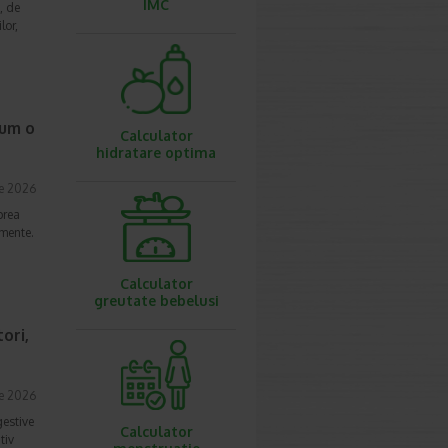
IMC
, de
lor,
cum o
Calculator
hidratare optima
ie 2026
prea
imente.
Calculator
greutate bebelusi
ori,
ie 2026
gestive
Calculator
tiv