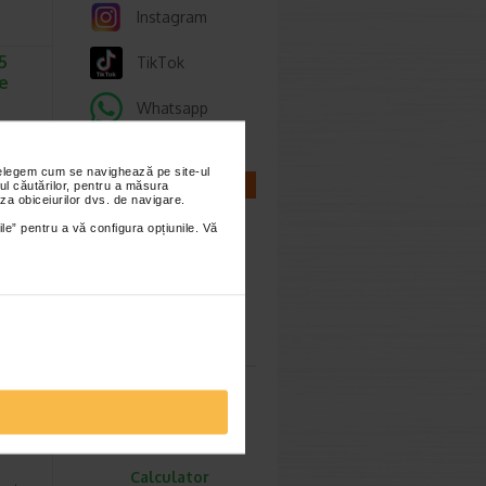
Instagram
5
TikTok
ve
Whatsapp
carbune
reducerii
aze…
nțelegem cum se navighează pe site-ul
CALCULATOARE
ul căutărilor, pentru a măsura
za obiceiurilor dvs. de navigare.
ile” pentru a vă configura opțiunile. Vă
imești 3
Calculator
sarcina
sule,
Calculator