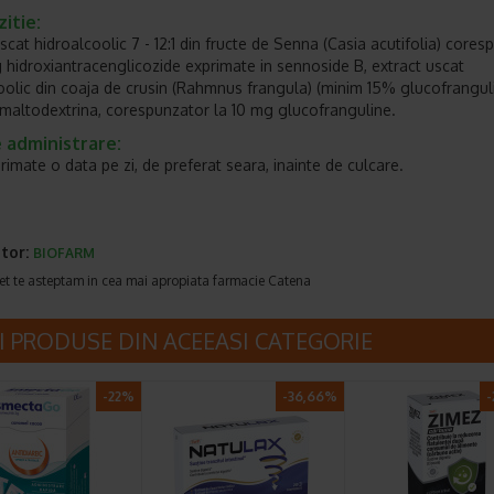
itie:
uscat hidroalcoolic 7 - 12:1 din fructe de Senna (Casia acutifolia) core
 hidroxiantracenglicozide exprimate in sennoside B, extract uscat
oolic din coaja de crusin (Rahmnus frangula) (minim 15% glucofranguli
maltodextrina, corespunzator la 10 mg glucofranguline.
 administrare:
rimate o data pe zi, de preferat seara, inainte de culcare.
tor:
BIOFARM
et te asteptam in cea mai apropiata farmacie Catena
I PRODUSE DIN ACEEASI CATEGORIE
-22%
-36,66%
-