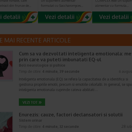
imate filmate, care
un supliment alimentar
COMPLEX este un suplim
extract din frunze de…
formulat cu Saccharomyces…
alimentar cu formula…
E MAI RECENTE ARTICOLE
Cum sa va dezvoltati inteligenta emotionala: m
prin care va puteti imbunatati EQ-ul
Boli neurologice si psihice
Timp de citire:
4 minute, 39 secunde
6 augus
Inteligenta emotionala (EQ) se refera la capacitatea de a identifica si
gestiona propriile emotii, precum si emotiile celorlalti. In general, se sp
inteligenta emotionala cuprinde cateva abilitati:…
Enurezis: cauze, factori declansatori si solutii
Sistem urinar
Timp de citire:
4 minute, 32 secunde
28 iul