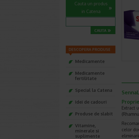
Cauta un produs
in Catena
DESCOPERA PRODUSE
Medicamente
Medicamente
fertilitate
Special la Catena
SennaL
Proprie
Idei de cadouri
Extract u
Produse de slabit
(Rhamnu
Recomand
Vitamine,
celor do
minerale si
eliminari
suplimente