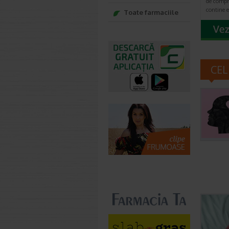
de compr
contine 
Toate farmaciile
CEL