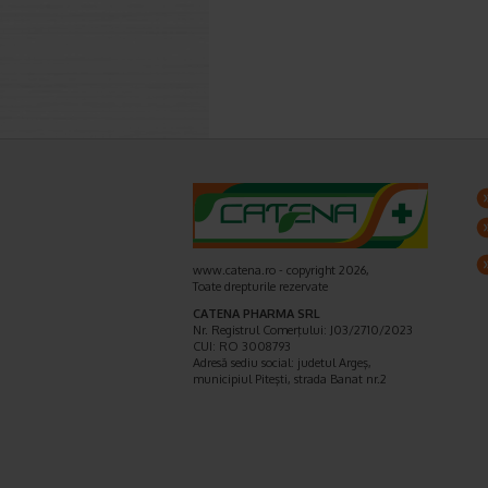
www.catena.ro - copyright 2026,
Toate drepturile rezervate
CATENA PHARMA SRL
Nr. Registrul Comerţului: J03/2710/2023
CUI: RO 3008793
Adresă sediu social: judetul Argeş,
municipiul Piteşti, strada Banat nr.2