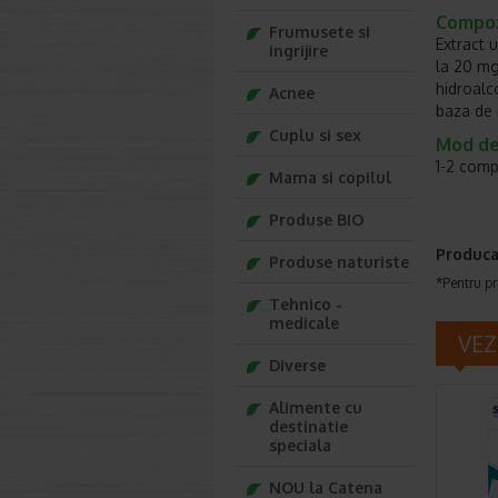
Compoz
Frumusete si
Extract 
ingrijire
la 20 mg
hidroalc
Acnee
baza de 
Cuplu si sex
Mod de
1-2 comp
Mama si copilul
Produse BIO
Produca
Produse naturiste
*Pentru pr
Tehnico -
medicale
VEZ
Diverse
Alimente cu
destinatie
speciala
NOU la Catena