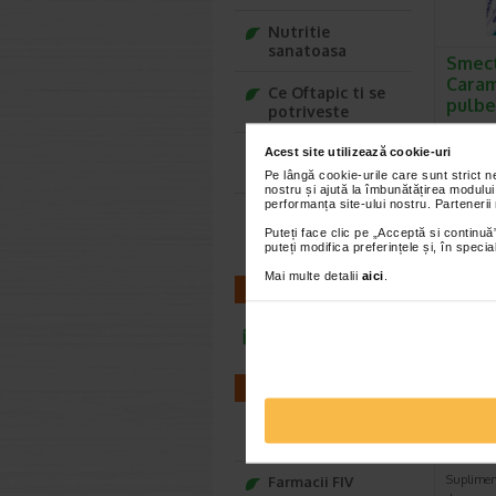
Nutritie
sanatoasa
Smec
Carame
Ce Oftapic ti se
pulbe
potriveste
Smecta G
medical, 
Adora – Adorabili
Acest site utilizează cookie-uri
utilizare
din prima clipa
Pe lângă cookie-urile care sunt strict 
nostru și ajută la îmbunătățirea modului
performanța site-ului nostru. Partenerii
Seturi cadou
Baylis&Harding
Puteți face clic pe „Acceptă si continuă”
puteți modifica preferințele și, în spec
Mai multe detalii
aici
.
CONTACT
infoline@catena.ro
FARMACII
LaxaN
compr
Farmacii NON-STOP
Natur
Suplimen
Farmacii FIV