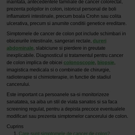
inaintata, antecedentele familiale de cancer colorectal,
prezenta polipilor in colon, istoricul personal de boli
inflamatorii intestinale, precum boala Crohn sau colita
ulcerativa, precum si anumite conditii genetice ereditare.
Simptomele de cancer de colon pot include schimbari in
obiceiurile intestinale, sangerari rectale,
dureri
abdominale
, slabiciune si pierdere in greutate
inexplicabile. Diagnosticul si tratamentul pentru cancer
de colon implica de obicei
colonoscopie
,
biopsie
,
imagistica medicala si o combinatie de chirurgie,
radioterapie si chimioterapie, in functie de stadiul
cancerului.
Este important ca persoanele sa-si monitorizeze
sanatatea, sa aiba un stil de viata sanatos si sa faca
screening regulat, pentru a depista precoce eventualele
modificari sau prezenta simptomelor cancerului de colon.
Cuprins
Care sunt simptomele de cancer de colon?