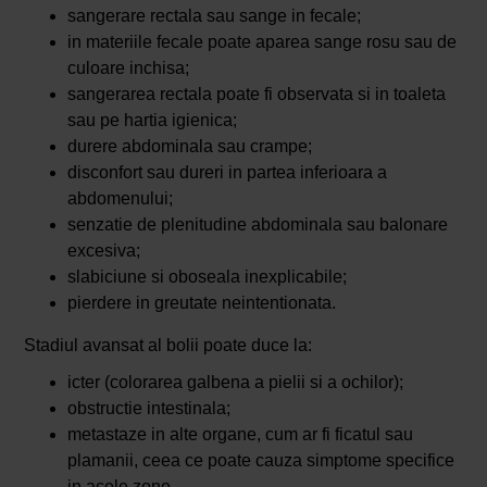
sangerare rectala sau sange in fecale;
in materiile fecale poate aparea sange rosu sau de
culoare inchisa;
sangerarea rectala poate fi observata si in toaleta
sau pe hartia igienica;
durere abdominala sau crampe;
disconfort sau dureri in partea inferioara a
abdomenului;
senzatie de plenitudine abdominala sau balonare
excesiva;
slabiciune si oboseala inexplicabile;
pierdere in greutate neintentionata.
Stadiul avansat al bolii poate duce la:
icter (colorarea galbena a pielii si a ochilor);
obstructie intestinala;
metastaze in alte organe, cum ar fi ficatul sau
plamanii, ceea ce poate cauza simptome specifice
in acele zone.