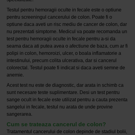
Testul pentru hemoragii oculte in fecale este o optiune
pentru screeningul cancerului de colon. Poate fi o
optiune daca aveti un risc mediu de cancer de colon, dar
nu prezentati simptome. Medicul va poate recomanda un
test pentru hemoragii oculte in fecale pentru a-si da
seama daca ati putea avea o afectiune de baza, cum ar fi
polipi in colon, hemoroizi, ulcer, o boala inflamatorie a
intestinului, precum colita ulcerativa, dar si cancerul
colorectal. Testul poate fi indicat si daca aveti semne de
anemie.
Acest test nu este de diagnostic, dar arata in schimb ca
sunt necesare teste suplimentare. Desi un test pentru
sange ocult in fecale este utilizat pentru a cauta prezenta
sangelui in fecale, testul nu arata de unde provine
sangerarea.
Cum se trateaza cancerul de colon?
Tratamentul cancerului de colon depinde de stadiul bolii,