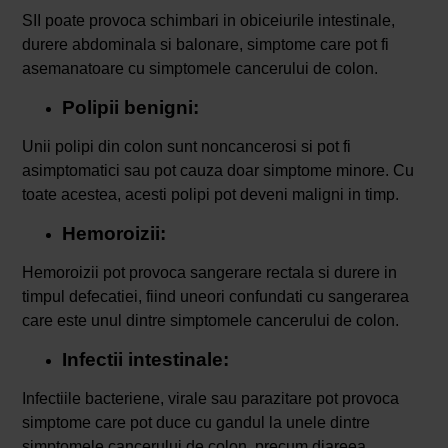
SII poate provoca schimbari in obiceiurile intestinale,
durere abdominala si balonare, simptome care pot fi
asemanatoare cu simptomele cancerului de colon.
Polipii benigni:
Unii polipi din colon sunt noncancerosi si pot fi
asimptomatici sau pot cauza doar simptome minore. Cu
toate acestea, acesti polipi pot deveni maligni in timp.
Hemoroizii:
Hemoroizii pot provoca sangerare rectala si durere in
timpul defecatiei, fiind uneori confundati cu sangerarea
care este unul dintre simptomele cancerului de colon.
Infectii intestinale:
Infectiile bacteriene, virale sau parazitare pot provoca
simptome care pot duce cu gandul la unele dintre
simptomele cancerului de colon, precum diareea,