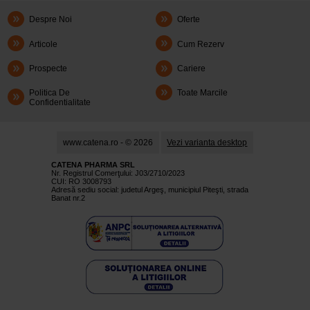
Despre Noi
Oferte
Articole
Cum Rezerv
Prospecte
Cariere
Politica De
Toate Marcile
Confidentialitate
www.catena.ro - © 2026
Vezi varianta desktop
CATENA PHARMA SRL
Nr. Registrul Comerţului: J03/2710/2023
CUI: RO 3008793
Adresă sediu social: judetul Argeş, municipiul Piteşti, strada
Banat nr.2