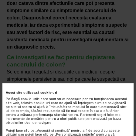
doar cateva dintre afectiunile care pot prezenta
simptome similare cu simptomele cancerului de
colon. Diagnosticul corect necesita evaluarea
medicala, iar daca experimentati simptome suspecte
sau aveti factori de risc, este esential sa cautati
asistenta medicala pentru investigatii suplimentare si
un diagnostic precis.
Ce investigatii se fac pentru depistarea
cancerului de colon?
Screeningul regulat si discutiile cu medicul despre
simptomele persistente sau noi pe care le suspectati ca
sunt simptomele cancerului de colon sunt cheia pentru
Acest site utilizează cookie-uri
depistarea si tratamentul precoce al acestei boli.
Pe lângă cookie-urile care sunt strict necesare pentru funcționarea acestui
site web, folosim cookie-uri care ne ajută să înțelegem cum se navighează
Exista mai multe modalitati de investigatii utilizate pentru
pe site-ul nostru și ajută la îmbunătățirea modului în care funcționează site-
depistarea cancerului de colon si a polipilor
ul, de exemplu, făcând rezultatele să fie mai exacte în cazul căutărilor,
pentru a măsura performanța site-ului nostru. Partenerii noștri folosesc
precancerosi. Iata cateva dintre ele:
instrumente de urmărire pentru a oferi publicitate personalizată pe baza
obiceiurilor dvs. de navigare.
Colonoscopia:
Puteți face clic pe „Acceptă si continuă” pentru a fi de acord cu aceste
utilizări sau puteți face clic pe „Personalizează setările” pentru a vă