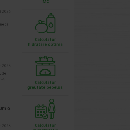
IMC
t 2026
une ca
Calculator
hidratare optima
ie 2026
, de
lor,
Calculator
greutate bebelusi
cum o
Calculator
ie 2026