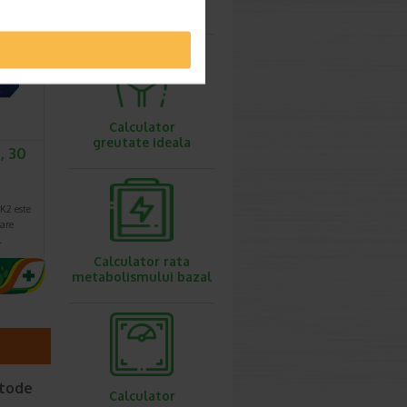
ovulatie
Calculator
greutate ideala
, 30
K2 este
are
…
Calculator rata
metabolismului bazal
etode
Calculator