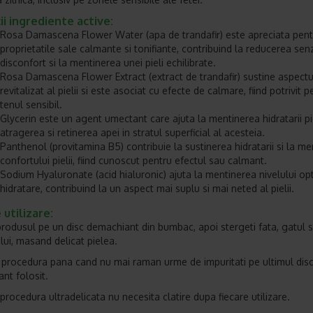
ii ingrediente active:
Rosa Damascena Flower Water (apa de trandafir) este apreciata pent
proprietatile sale calmante si tonifiante, contribuind la reducerea sen
disconfort si la mentinerea unei pieli echilibrate.
Rosa Damascena Flower Extract (extract de trandafir) sustine aspectu
revitalizat al pielii si este asociat cu efecte de calmare, fiind potrivit p
tenul sensibil.
Glycerin este un agent umectant care ajuta la mentinerea hidratarii pie
atragerea si retinerea apei in stratul superficial al acesteia.
Panthenol (provitamina B5) contribuie la sustinerea hidratarii si la m
confortului pielii, fiind cunoscut pentru efectul sau calmant.
Sodium Hyaluronate (acid hialuronic) ajuta la mentinerea nivelului op
hidratare, contribuind la un aspect mai suplu si mai neted al pielii.
utilizare:
produsul pe un disc demachiant din bumbac, apoi stergeti fata, gatul 
lui, masand delicat pielea.
 procedura pana cand nu mai raman urme de impuritati pe ultimul dis
nt folosit.
procedura ultradelicata nu necesita clatire dupa fiecare utilizare.