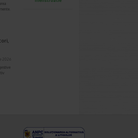
menstruatie
prea
imente.
ori,
ie 2026
gestive
tiv