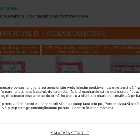
ATURALIS
et te asteptam in cea mai apropiata farmacie Catena
I PRODUSE DIN ACEEASI CATEGORIE
reț întreg:
65,50 Lei
-30% Preț întreg:
65.50 Lei
1 + 50% red. Natur
Preț redus: 45.85 Lei
Preț redus: 45.85 Lei
M
necesare pentru funcționarea acestui site web, folosim cookie-uri care ne ajută să î
 în care funcționează site-ul, de exemplu, făcând rezultatele să fie mai exacte în caz
 de noapte
Crema de zi
Ser contur de oc
 noștri folosesc instrumente de urmărire pentru a oferi publicitate personalizată pe ba
iva, 50 ml,
hidratanta si
30 ml, NATURAL
 pentru a fi de acord cu aceste utilizări sau puteți face clic pe „Personalizează setăr
RALIS
calmanta, 50 ml…
ial, vă puteți retrage consimțământul pe site-ul nostru în orice moment.
 noapte cu textura
Crema de zi cu textura delicata,
Serul Naturalis pentru z
 uleiuri, formulata
conceputa pentru a imbunatati
ochilor este o emulsie deli
 sustine regenerarea…
rapid elasticitatea si stralucirea…
textura usoara si absorbt
SALVEAZĂ SETĂRILE