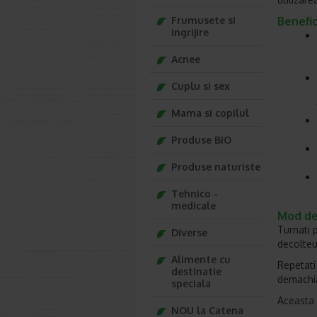
Frumusete si
Benefic
ingrijire
Acnee
Cuplu si sex
Mama si copilul
Produse BIO
Produse naturiste
Tehnico -
medicale
Mod de 
Turnati 
Diverse
decolteu
Alimente cu
Repetati
destinatie
demachia
speciala
Aceasta 
NOU la Catena