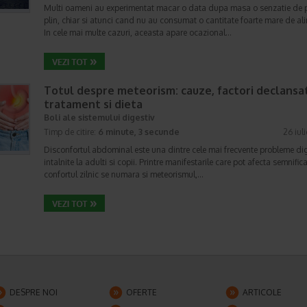
Multi oameni au experimentat macar o data dupa masa o senzatie de 
plin, chiar si atunci cand nu au consumat o cantitate foarte mare de al
In cele mai multe cazuri, aceasta apare ocazional…
Totul despre meteorism: cauze, factori declansat
tratament si dieta
Boli ale sistemului digestiv
Timp de citire:
6 minute, 3 secunde
26 iul
Disconfortul abdominal este una dintre cele mai frecvente probleme di
intalnite la adulti si copii. Printre manifestarile care pot afecta semnifica
confortul zilnic se numara si meteorismul,…
DESPRE NOI
OFERTE
ARTICOLE