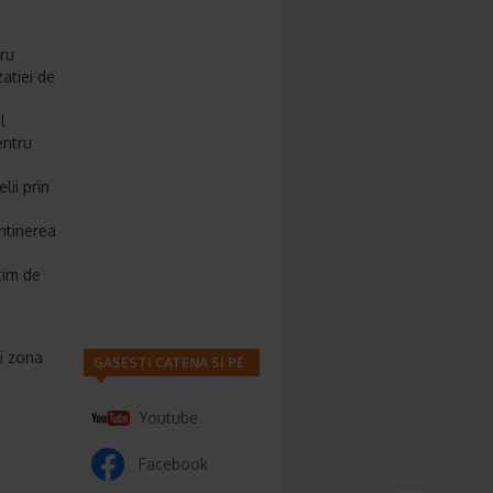
ru
zatiei de
l
entru
lii prin
entinerea
tim de
si zona
GASESTI CATENA SI PE
c
Youtube
Facebook