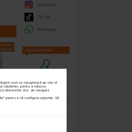
Instagram
TikTok
Whatsapp
alis Apă
icelară
CALCULATOARE
nțelegem cum se navighează pe site-ul
Calculator
ul căutărilor, pentru a măsura
hi,
za obiceiurilor dvs. de navigare.
sarcina
IS
ile” pentru a vă configura opțiunile. Vă
ona
cata, cu
ie…
Calculator