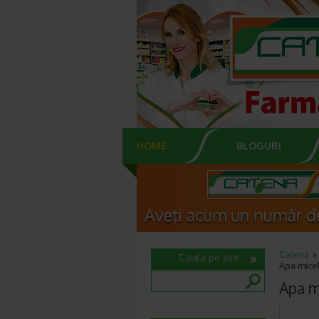
HOME
BLOGURI
Catena
Cauta pe site
Apa micel
Apa m