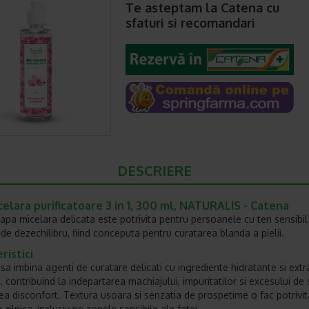
Te asteptam la Catena cu
sfaturi si recomandari
DESCRIERE
elara purificatoare 3 in 1, 300 ml, NATURALIS - Catena
apa micelara delicata este potrivita pentru persoanele cu ten sensibil
 de dezechilibru, fiind conceputa pentru curatarea blanda a pielii.
ristici
sa imbina agenti de curatare delicati cu ingrediente hidratante si extr
, contribuind la indepartarea machiajului, impuritatilor si excesului de
rea disconfort. Textura usoara si senzatia de prospetime o fac potrivi
a zilnica, inclusiv pe zonele sensibile ale fetei.