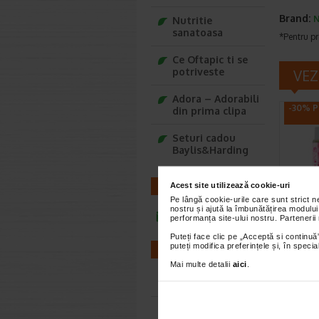
Brand:
N
Nutritie
sanatoasa
*Pentru pr
Ce Oftapic ti se
potriveste
VEZ
Adora – Adorabili
-30% P
din prima clipa
Seturi cadou
Baylis&Harding
Acest site utilizează cookie-uri
CONTACT
Pe lângă cookie-urile care sunt strict 
nostru și ajută la îmbunătățirea modului
Crema
infoline@catena.ro
performanța site-ului nostru. Partenerii
nutrit
Puteți face clic pe „Acceptă si continuă”
NATU
puteți modifica preferințele și, în spec
FARMACII
Crema de
Mai multe detalii
aici
.
bogata in
Farmacii NON-STOP
pentru a
Farmacii FIV