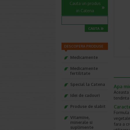
Cauta un produs
in Catena
DESCOPERA PRODUSE
Medicamente
Medicamente
fertilitate
Special la Catena
Apa mic
Aceasta 
Idei de cadouri
tendinta
Produse de slabit
Caracte
Formula 
Vitamine,
vegetale
minerale si
fara a c
suplimente
utilizare