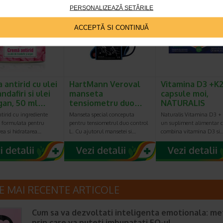
PERSONALIZEAZĂ SETĂRILE
reț întreg:
70.90 Lei
Preț redus: 49.63 Lei
ACCEPTĂ SI CONTINUĂ
 antirid cu ulei
HartMann Veroval
Vitamina D3 +K2
ndafiri si ulei
manseta
capsule moi,
gan, 50 ml…
tensiometru duo…
NATURALIS
tirid cu ingrediente
Manseta special conceputa
Naturalis Vitamina D3 + 
, formulata pentru
pentru tensiometrul duo control
un supliment alimentar c
ea si hidratarea…
L. Cu ajutorul mansetei si…
combina vitamina D3 si
E MAI RECENTE ARTICOLE
Cum sa va dezvoltati inteligenta emotionala: m
prin care va puteti imbunatati EQ-ul