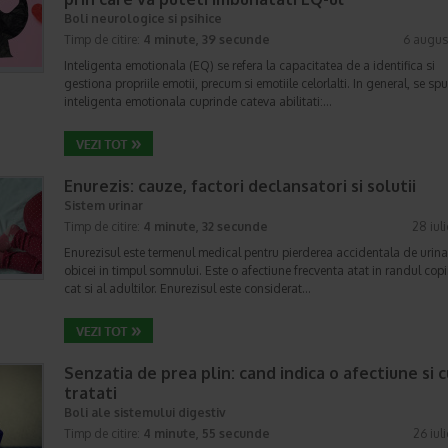
Boli neurologice si psihice
Timp de citire:
4 minute, 39 secunde
6 augus
Inteligenta emotionala (EQ) se refera la capacitatea de a identifica si
gestiona propriile emotii, precum si emotiile celorlalti. In general, se sp
inteligenta emotionala cuprinde cateva abilitati:…
Enurezis: cauze, factori declansatori si solutii
Sistem urinar
Timp de citire:
4 minute, 32 secunde
28 iul
Enurezisul este termenul medical pentru pierderea accidentala de urina
obicei in timpul somnului. Este o afectiune frecventa atat in randul copii
cat si al adultilor. Enurezisul este considerat…
Senzatia de prea plin: cand indica o afectiune si 
tratati
Boli ale sistemului digestiv
Timp de citire:
4 minute, 55 secunde
26 iul