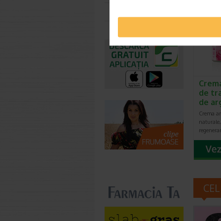
-30% P
Toate farmaciile
Crema
de tra
de ar
Crema an
naturale
regenerar
CEL