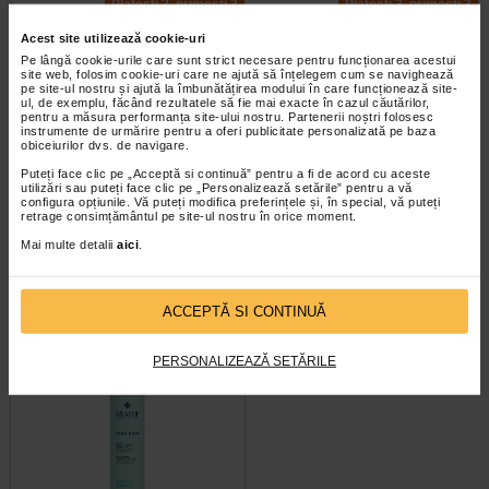
Plătești 2, primești 3
Plătești 2, primești 3
vasoconstrictoare
Rutină
, cu propietăţi vasoprotective și de diminuare a
Acest site utilizează cookie-uri
roșeţii pielii
Pe lângă cookie-urile care sunt strict necesare pentru funcționarea acestui
site web, folosim cookie-uri care ne ajută să înțelegem cum se navighează
pe site-ul nostru și ajută la îmbunătățirea modului în care funcționează site-
ul, de exemplu, făcând rezultatele să fie mai exacte în cazul căutărilor,
TRATAMENTE ZILNICE
pentru a măsura performanța site-ului nostru. Partenerii noștri folosesc
instrumente de urmărire pentru a oferi publicitate personalizată pe baza
obiceiurilor dvs. de navigare.
LINIA ALBASTRĂ – TOATE TIPURILE DE TEN
DAILY CARE Apa micelara
DAILY CARE Gel de curatare
Puteți face clic pe „Acceptă si continuă” pentru a fi de acord cu aceste
calmanta, 250 ml, RILASTIL
purifiant, 200 ml, Rilastil
utilizări sau puteți face clic pe „Personalizează setările” pentru a vă
configura opțiunile. Vă puteți modifica preferințele și, în special, vă puteți
Rilastil Daily Care Apă micelară 250 ml
retrage consimțământul pe site-ul nostru în orice moment.
Rilastil Daily Care Șerveţele demachiante 25 buc
Formula delicata pentru curatarea
RILASTIL DAILY CARE - gel de
Mai multe detalii
aici
.
fetei si ochilor. Piele sensibila,
curatare purifiant este un produs
LINIA VERDE – TEN GRAS, MIXT ȘI ACNEIC
iritata, predispusa la roseata…
destinat curatarii zilnice a tenului…
Rilastil Daily Care Gel de curăţare purificator 200 ml
ACCEPTĂ SI CONTINUĂ
Rilastil Daily Care Tonic reechilibrant astringent 200 ml
PERSONALIZEAZĂ SETĂRILE
LINIA ROZ – TEN SENSIBIL
Plătești 2, primești 3
Rilastil Daily Care Apă micelară calmantă 250 ml