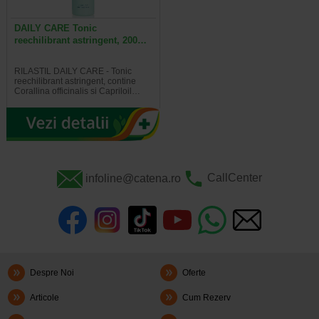
DAILY CARE Tonic
reechilibrant astringent, 200…
RILASTIL DAILY CARE - Tonic
reechilibrant astringent, contine
Corallina officinalis si Capriloil…
infoline@catena.ro
CallCenter
Despre Noi
Oferte
Articole
Cum Rezerv