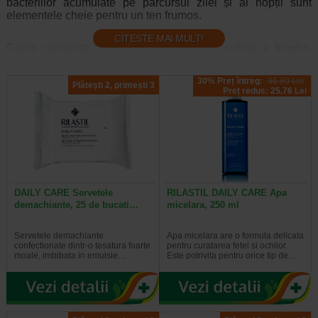
bacteriilor acumulate pe parcursul zilei și al nopții sunt
elementele cheie pentru un ten frumos.
CITESTE MAI MULT!
Gama completă pentru curăţarea în profunzime a tenului,
îndepărtarea machiajului, reechilibrarea sebumului, totodată
oferind catifelare pielii. Prin îndepărtarea în profunzime a
30% Preț întreg:
36.80 Lei
Plătești 2, primești 3
impurităţilor, li se permite porilor să respire, ajutând astfel şi
Preț redus: 25.76 Lei
la menţinerea pH-ului normal al pielii.
INGREDIENTE ACTIVE
Linia albastră:
Complex vegetal
DAILY CARE Servetele
RILASTIL DAILY CARE Apa
Linia verde:
demachiante, 25 de bucati…
micelara, 250 ml
Corallina officinalis
(cu proprietăţi astringente,
Servetele demachiante
Apa micelara are o formula delicata
tonifiante și revitalizante)
confectionate dintr-o tesatura foarte
pentru curatarea fetei si ochilor.
Capriloil glicină
(studiat, astfel încât să reducă nivelul
moale, imbibata in emulsie…
Este potrivita pentru orice tip de…
sebumului și proliferarea bacteriană)
Linia roz:
Apă de hamamelis
, cu propietăţi emoliente și