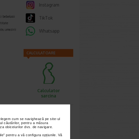
Instagram
ti bebelusii
TikTok
ntitate
te, umezirii
Whatsapp
CALCULATOARE
Calculator
sarcina
nțelegem cum se navighează pe site-ul
ul căutărilor, pentru a măsura
za obiceiurilor dvs. de navigare.
ile” pentru a vă configura opțiunile. Vă
Calculator