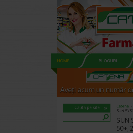
HOME
BLOGURI
Catena
Cauta pe site
SUN SYSTE
SUN S
50+, 