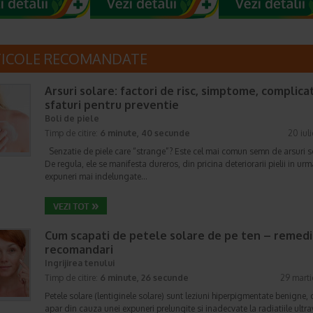
TICOLE RECOMANDATE
Arsuri solare: factori de risc, simptome, complicati
sfaturi pentru preventie
Boli de piele
Timp de citire:
6 minute, 40 secunde
20 iul
Senzatie de piele care “strange”? Este cel mai comun semn de arsuri s
De regula, ele se manifesta dureros, din pricina deteriorarii pielii in ur
expuneri mai indelungate…
Cum scapati de petele solare de pe ten – remedii
recomandari
Ingrijirea tenului
Timp de citire:
6 minute, 26 secunde
29 mart
Petele solare (lentiginele solare) sunt leziuni hiperpigmentate benigne, 
apar din cauza unei expuneri prelungite si inadecvate la radiatiile ultra