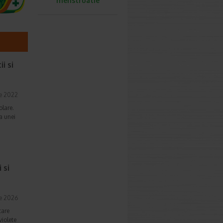
menstruatie
i si
ie 2022
olare.
ma unei
 si
ie 2026
care
violete