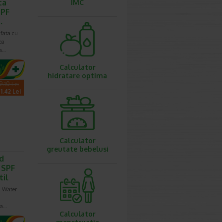
ta
IMC
SPF
…
fata cu
ea
ra…
Calculator
hidratare optima
9.10 Lei
1.42 Lei
Calculator
greutate bebelusi
d
 SPF
til
d Water
sa…
Calculator