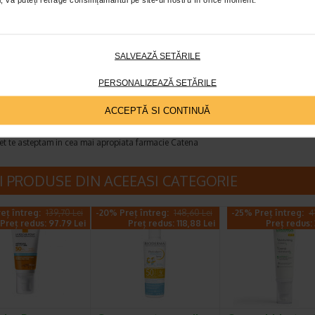
utin de o parte la un milion fiecare. Cantitati mici pot ﬁ responsabile 
izarea pielii.*Produs formulat pentru a minimiza riscul de alergie.
tin de o parte la un milion fiecare. Cantitati mici pot ﬁ responsabile d
SALVEAZĂ SETĂRILE
zarea pielii.
PERSONALIZEAZĂ SETĂRILE
ACCEPTĂ SI CONTINUĂ
ILASTIL
et te asteptam in cea mai apropiata farmacie Catena
I PRODUSE DIN ACEEASI CATEGORIE
eț întreg:
139,70 Lei
-20% Preț întreg:
148,60 Lei
-25% Preț întreg:
4
Preț redus: 97.79 Lei
Preț redus: 118,88 Lei
Preț redus: 3