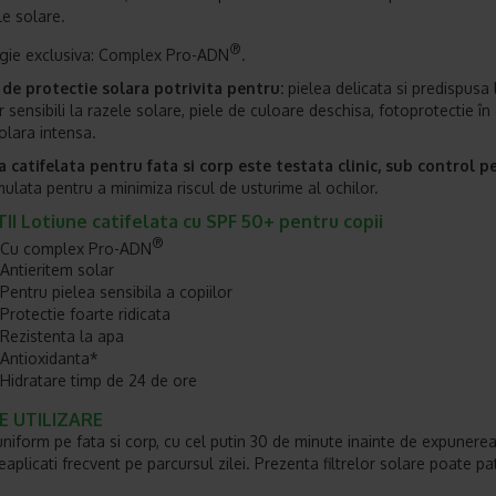
ile solare.
®
gie exclusiva: Complex Pro-ADN
.
de protectie solara potrivita pentru:
pielea delicata si predispusa 
r sensibili la razele solare, piele de culoare deschisa, fotoprotectie în
olara intensa.
 catifelata pentru fata si corp este testata clinic, sub control pe
mulata pentru a minimiza riscul de usturime al ochilor.
II Lotiune catifelata cu SPF 50+ pentru copii
®
Cu complex Pro-ADN
Antieritem solar
Pentru pielea sensibila a copiilor
Protectie foarte ridicata
Rezistenta la apa
Antioxidanta*
Hidratare timp de 24 de ore
 UTILIZARE
 uniform pe fata si corp, cu cel putin 30 de minute inainte de expunerea
aplicati frecvent pe parcursul zilei. Prezenta filtrelor solare poate pa