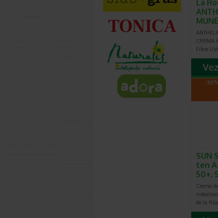
La Ro
ANTH
MUNE
ANTHEL
CREMA H
Filtre UV
-30%
SUN 
ten A
50+, 
Crema de 
imbatran
de la Ril