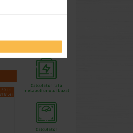
ovulatie
de
e
Calculator
greutate ideala
Calculator rata
1,50 Lei
metabolismului bazal
1,13 Lei
Calculator