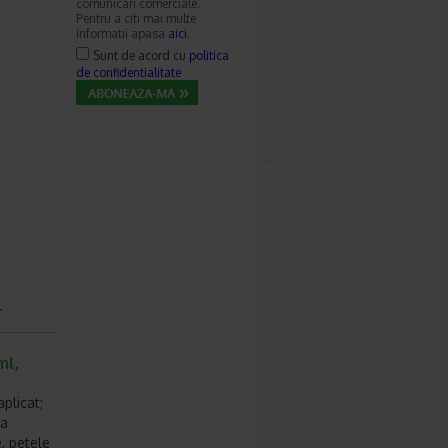
comunicari comerciale.
Pentru a citi mai multe
informatii apasa
aici
.
Sunt de acord cu
politica
de confidentialitate
r
ml,
plicat;
ta
e, petele