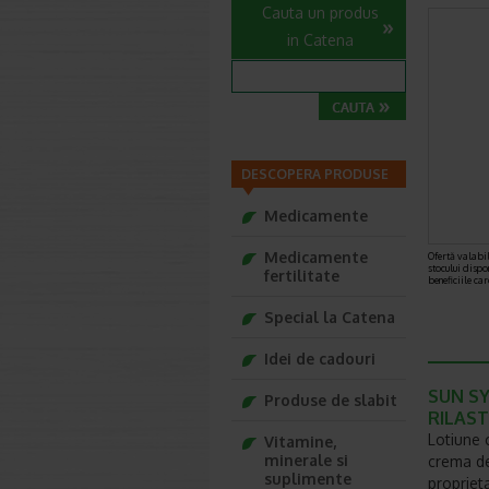
Cauta un produs
in Catena
DESCOPERA PRODUSE
Medicamente
Medicamente
Ofertă valabil
stocului dispo
fertilitate
beneficiile ca
Special la Catena
Idei de cadouri
SUN SY
Produse de slabit
RILAST
Lotiune c
Vitamine,
minerale si
crema de
suplimente
proprieta