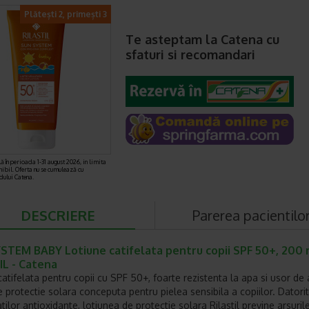
Plătești 2, primești 3
Te asteptam la Catena cu
sfaturi si recomandari
ă în perioada 1-31 august 2026, in limita
nibil. Oferta nu se cumulează cu
rdului Catena.
DESCRIERE
Parerea pacientilo
STEM BABY Lotiune catifelata pentru copii SPF 50+, 200 
IL - Catena
atifelata pentru copii cu SPF 50+, foarte rezistenta la apa si usor de a
 protectie solara conceputa pentru pielea sensibila a copiilor. Datori
tilor antioxidante, lotiunea de protectie solara Rilastil previne arsuril