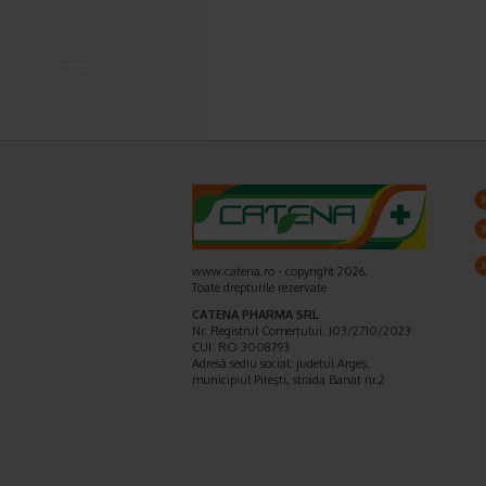
www.catena.ro - copyright 2026,
Toate drepturile rezervate
CATENA PHARMA SRL
Nr. Registrul Comerţului: J03/2710/2023
CUI: RO 3008793
Adresă sediu social: judetul Argeş,
municipiul Piteşti, strada Banat nr.2