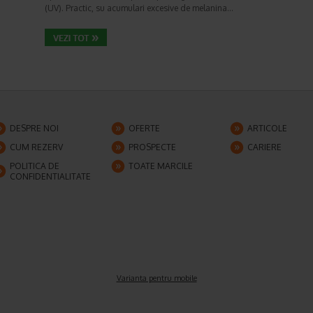
(UV). Practic, su acumulari excesive de melanina…
DESPRE NOI
OFERTE
ARTICOLE
CUM REZERV
PROSPECTE
CARIERE
POLITICA DE
TOATE MARCILE
CONFIDENTIALITATE
Varianta pentru mobile