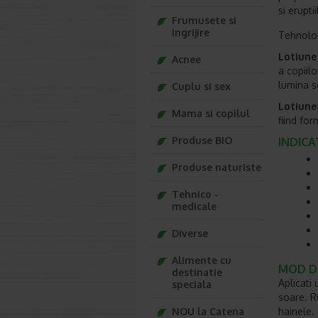
si erupti
Frumusete si
ingrijire
Tehnolo
Lotiune 
Acnee
a copiilo
lumina s
Cuplu si sex
Lotiunea
Mama si copilul
fiind for
Produse BIO
INDICAT
Produse naturiste
Tehnico -
medicale
Diverse
Alimente cu
MOD DE
destinatie
Aplicati
speciala
soare. Re
NOU la Catena
hainele.