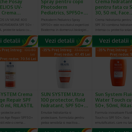
che Posay
Spray pentru copii
Crema hidratan
ELIOS UV-
Photoderm
pentru fata cu 
 Crema…
Pediatrics, SPF50+…
30, 50 ml, Face
IOS UV MUNE 400
Photoderm Pediatrics Spray
Crema hidratanta pentru 
IDRATANTA SPF 50+ :
SPF50+ este rezultatul expertizei
SPF 30 combina hidratar
A, protectie solara cu…
Bioderma in domeniul biologiei…
intensa cu protectia sola
 Preț întreg:
100.80
-35% Preț întreg:
73.00 Lei
-35% Preț întreg:
7
Lei
Preț redus: 47.45 Lei
Preț redus: 5
Preț redus: 70.56 Lei
SYSTEM Crema
SUN SYSTEM Ultra
Sun System Flui
ge Repair SPF
100 protector, fluid
Water Touch cu
50 ml, RILASTIL
hidratant, SPF 50+…
50+, 50ml, Rilas
protectie anti-
Emulsie hidratanta si
Formula inovatoare Flui
ire Age Repair SPF50+
protectoare, formulata pentru
Touch cu SPF 50+, fara
astil este o crema…
pielea sensibila si reactiva…
emulsificatori, care nu la