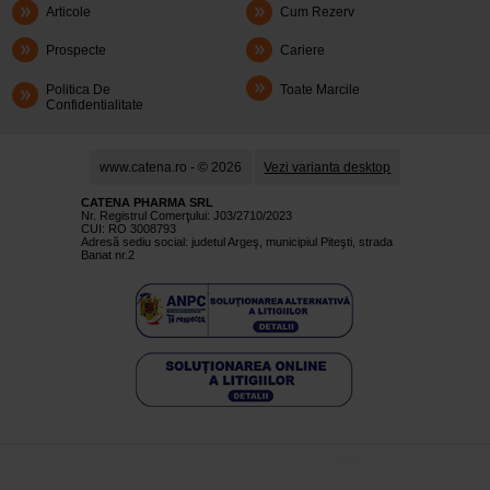
Articole
Cum Rezerv
Prospecte
Cariere
Politica De
Toate Marcile
Confidentialitate
www.catena.ro - © 2026
Vezi varianta desktop
CATENA PHARMA SRL
Nr. Registrul Comerţului: J03/2710/2023
CUI: RO 3008793
Adresă sediu social: judetul Argeş, municipiul Piteşti, strada
Banat nr.2