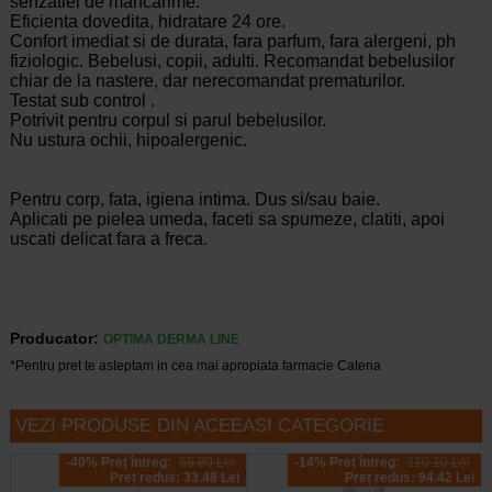
senzatiei de mancarime.
Eficienta dovedita, hidratare 24 ore.
Confort imediat si de durata, fara parfum, fara alergeni, ph
fiziologic. Bebelusi, copii, adulti. Recomandat bebelusilor
chiar de la nastere, dar nerecomandat prematurilor.
Testat sub control .
Potrivit pentru corpul si parul bebelusilor.
Nu ustura ochii, hipoalergenic.
Pentru corp, fata, igiena intima. Dus si/sau baie.
Aplicati pe pielea umeda, faceti sa spumeze, clatiti, apoi
uscati delicat fara a freca.
Producator:
OPTIMA DERMA LINE
*Pentru pret te asteptam in cea mai apropiata farmacie Catena
VEZI PRODUSE DIN ACEEASI CATEGORIE
-40% Preț întreg:
55.80 Lei
-14% Preț întreg:
110.10 Lei
Preț redus: 33.48 Lei
Preț redus: 94.42 Lei