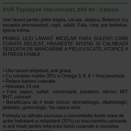
SVR Topialyse Ulei micelar, 200 ml - Catena
Ulei lavant pentru piele fragila, uscata, atopica. Bebelusi (cu
exceptia prematurilor), copii, adulti. Fata, corp, par bebelusi,
igiena intima.
PRIMUL ULEI LAVANT MICELAR FARA SULFATI CARE
CURATA DELICAT, HRANESTE INTENS SI CALMEAZA
SENZATIA DE MANCARIME A PIELII USCATE, ATOPICE A
INTREGII FAMILII
• Ulei lavant relipidant, anti grataj
• Cu complex nutritiv 35% si Omega 3, 6, 9 + Niacianamida
• Reface bariera cutanata
• Hidratare 24 ore.
• Fara sapun, sulfati, conservanti, parabeni, silicon, MIT,
BHT, colorant
• Beneficiaza de 4 teste clinice: dermatologic, oftalmologic,
pediatric, ginecologic. Nu ustura ochii
Formula sa rafinata asociaza o concentratie foarte mare de
activi hidratanti si relipidanti (35%) cu niacinamida calmanta
si anti iritatii pentru refacerea bariei cutanate si usurarea