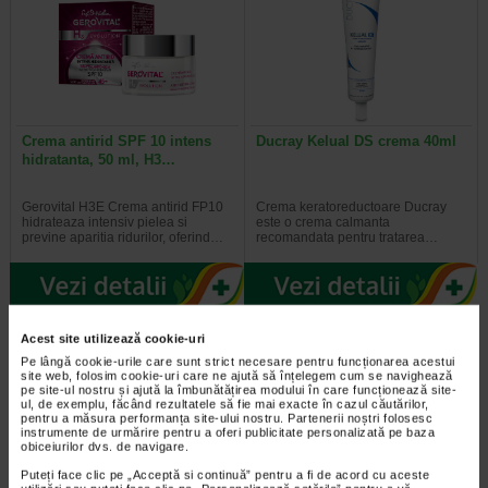
Crema antirid SPF 10 intens
Ducray Kelual DS crema 40ml
hidratanta, 50 ml, H3…
Gerovital H3E Crema antirid FP10
Crema keratoreductoare Ducray
hidrateaza intensiv pielea si
este o crema calmanta
previne aparitia ridurilor, oferind…
recomandata pentru tratarea…
-30% Preț întreg:
129,30 Lei
-20% Preț întreg:
108.30 Lei
Acest site utilizează cookie-uri
Preț redus: 90.51 Lei
Preț redus: 86.64 Lei
Pe lângă cookie-urile care sunt strict necesare pentru funcționarea acestui
site web, folosim cookie-uri care ne ajută să înțelegem cum se navighează
pe site-ul nostru și ajută la îmbunătățirea modului în care funcționează site-
ul, de exemplu, făcând rezultatele să fie mai exacte în cazul căutărilor,
pentru a măsura performanța site-ului nostru. Partenerii noștri folosesc
instrumente de urmărire pentru a oferi publicitate personalizată pe baza
obiceiurilor dvs. de navigare.
Puteți face clic pe „Acceptă si continuă” pentru a fi de acord cu aceste