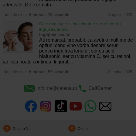
adecvate. De exemplu,…
Timp de citire:
6 minute, 15 secunde
25 aprilie 2023
Cele mai bune si mai cautate seruri pentru
ingrijirea tenului
Ingrijirea tenului
Ati remarcat, probabil, ca aveti o multime de
optiuni cand vine vorba despre seruri
pentru ingrijirea tenului: ser cu acid
hialuronic, ser cu vitamina C, ser cu retinol,
iar lista poate continua. In jurul…
Timp de citire:
6 minute, 57 secunde
3 martie 2026
infoline@catena.ro
CallCenter
Despre Noi
Oferte